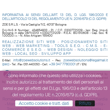
INFORMATIVA AI SENSI DELL’ART. 13 DEL D. LGS. 196/2003 E
DELL’ARTICOLO 13 DEL REGOLAMENTO UE N.
2016/679 (C.D. GDPR)
ZOE S.R.L.S. - Via la Castiglia 11/2, 40137 Bologna
D-U-N-S ® Number: 434654933 - P.I. / C.F.: 03327721209 - Iscr. Reg. Imp.di
Bologna in data 08/11/2013 n.03327721209 - R.E.A.: BO-510608 - Cap. Soc. €
1.000,00 i.v. - N. Albo Artigiani 155400
REALIZZAZIONE SITI WEB
POSIZIONAMENTO SITI
-
WEB
WEB MARKETING
TOOLS S.E.O
.
C.M.S.
E-
-
-
-
-
COMMERCE E S.E.O.
WEB DESIGN
NOLEGGIO SITI
-
-
WEB
LOCAL SEO
SVILUPPO APP
-
-
info@zoewebsolutions.it
zoewebsolutions@legalmail.it
E-Mail
:
-
Pec
:
(pec)
+39 347 7780001
-
Tel. /Fax 051.440050 - Cell.
(IT / EN)
Realizzazione Siti Web
Posizionamento siti web
e
powered by
Sono informato che questo sito utilizza i cookies.
Web Agency
Influencing Marketing
Zoe Web Solutions
-
powered
Inoltre autorizzo al trattamento dei dati personali ai
Directories
by SHAREtips
-
sensi e per gli effetti del D.Lgs. 196/03 e dell’articolo 13
Abruzzo
Basilicata
Calabria
Campania
Emilia
del regolamento UE n.2016/679 (c.d. GDPR).
-
-
-
-
Romagna
Friuli Venezia Giulia
Lazio
Liguria
Lombardia
-
-
-
-
Accetto cookie e tratt. dati
Rifiuto
Marche
Molise
Piemonte
Puglia
Sardegna
Sicilia
-
-
-
-
-
-
-
Toscana
Trentino Alto Adige
Umbria
Valle d'Aosta
-
-
-
-