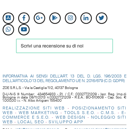
INFORMATIVA AI SENSI DELL’ART. 13 DEL D. LGS. 196/2003 E
DELL’ARTICOLO 13 DEL REGOLAMENTO UE N.
2016/679 (C.D. GDPR)
ZOE S.R.L.S. - Via la Castiglia 11/2, 40137 Bologna
D-U-N-S ® Number: 434654933 - P.I. / C.F.: 03327721209 - Iscr. Reg. Imp.di
Bologna in data 08/11/2013 n.03327721209 - R.E.A.: BO-510608 - Cap. Soc. €
1.000,00 i.v. - N. Albo Artigiani 155400
REALIZZAZIONE SITI WEB
POSIZIONAMENTO SITI
-
WEB
WEB MARKETING
TOOLS S.E.O
.
C.M.S.
E-
-
-
-
-
COMMERCE E S.E.O.
WEB DESIGN
NOLEGGIO SITI
-
-
WEB
LOCAL SEO
SVILUPPO APP
-
-