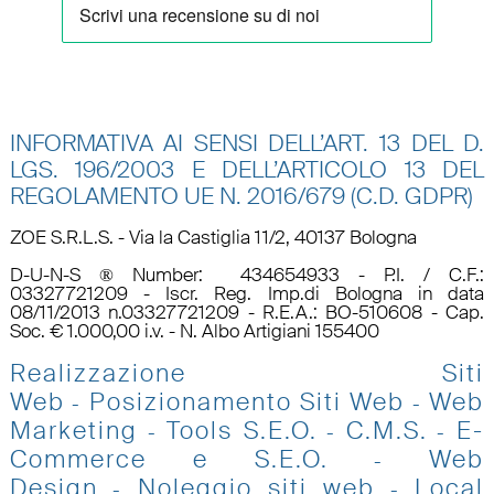
INFORMATIVA AI SENSI DELL’ART. 13 DEL D.
LGS. 196/2003 E DELL’ARTICOLO 13 DEL
REGOLAMENTO UE N.
2016/679 (C.D. GDPR)
ZOE S.R.L.S. - Via la Castiglia 11/2, 40137 Bologna
D-U-N-S ® Number: 434654933 - P.I. / C.F.:
03327721209 - Iscr. Reg. Imp.di Bologna in data
08/11/2013 n.03327721209 - R.E.A.: BO-510608 - Cap.
Soc. € 1.000,00 i.v. - N. Albo Artigiani 155400
Realizzazione Siti
Web
Posizionamento Siti Web
Web
-
-
Marketing
Tools S.E.O
.
C.M.S.
E-
-
-
-
Commerce e S.E.O.
Web
-
Design
Noleggio siti web
Local
-
-