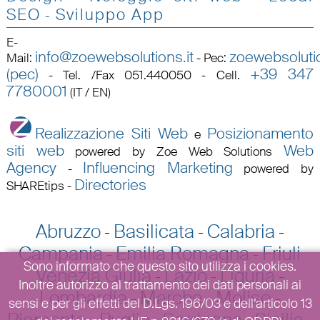
SEO
Sviluppo App
-
E-
info@zoewebsolutions.it
zoewebsolutio
Mail
:
-
Pec
:
(pec)
+39 347
-
Tel. /Fax 051.440050 - Cell.
7780001
(IT / EN)
Realizzazione Siti Web
Posizionamento
e
siti web
Web
powered by Zoe Web Solutions
Agency
Influencing Marketing
-
powered by
Directories
SHAREtips
-
Abruzzo
Basilicata
Calabria
-
-
-
Campania
Emilia Romagna
Friuli
-
-
Sono informato che questo sito utilizza i cookies.
Venezia Giulia
Lazio
Liguria
-
-
-
Inoltre autorizzo al trattamento dei dati personali ai
Lombardia
Marche
Molise
-
-
-
sensi e per gli effetti del D.Lgs. 196/03 e dell’articolo 13