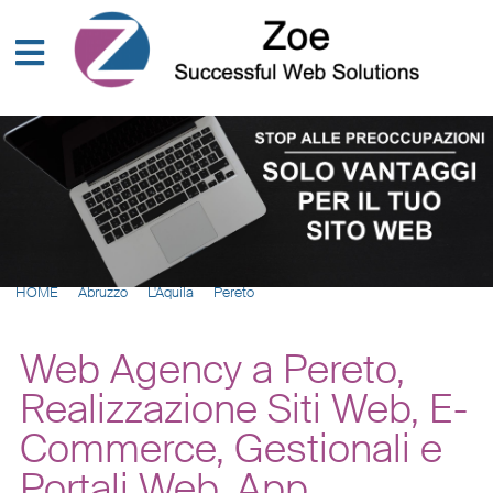
HOME
Abruzzo
L'Aquila
Pereto
Web Agency a Pereto,
Realizzazione Siti Web, E-
Commerce, Gestionali e
Portali Web, App