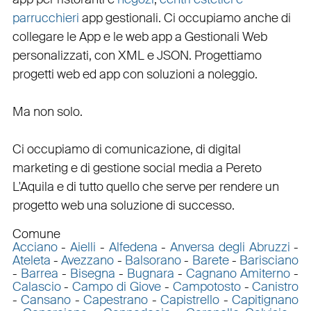
parrucchieri
app gestionali
. Ci occupiamo anche di
collegare
le
App
e le
web app
a
Gestionali Web
personalizzati
, con
XML
e
JSON
.
Progettiamo
progetti web
ed
app
con
soluzioni a noleggio
.
Ma non solo.
Ci occupiamo di
comunicazione
, di
digital
marketing
e di
gestione social media a Pereto
L'Aquila e di tutto quello che serve per rendere un
progetto web una soluzione di successo.
Comune
Acciano
-
Aielli
-
Alfedena
-
Anversa degli Abruzzi
-
Ateleta
-
Avezzano
-
Balsorano
-
Barete
-
Barisciano
-
Barrea
-
Bisegna
-
Bugnara
-
Cagnano Amiterno
-
Calascio
-
Campo di Giove
-
Campotosto
-
Canistro
-
Cansano
-
Capestrano
-
Capistrello
-
Capitignano