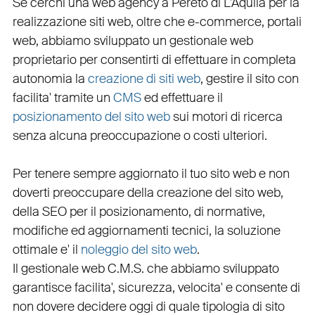
Se cerchi una
web agency a Pereto
di L'Aquila per la
realizzazione siti web
, oltre che
e-commerce
,
portali
web
, abbiamo sviluppato un
gestionale web
proprietario per consentirti di effettuare in completa
autonomia la
creazione di siti web
, gestire il sito con
facilita' tramite un
CMS
ed effettuare il
posizionamento del sito web
sui motori di ricerca
senza alcuna preoccupazione o costi ulteriori.
Per tenere sempre aggiornato il tuo sito web e non
doverti preoccupare della creazione del sito web,
della
SEO
per il posizionamento, di normative,
modifiche ed aggiornamenti tecnici, la soluzione
ottimale e' il
noleggio del sito web
.
Il
gestionale web C.M.S.
che abbiamo sviluppato
garantisce
facilita'
,
sicurezza
,
velocita'
e consente di
non dovere decidere oggi di quale tipologia di sito