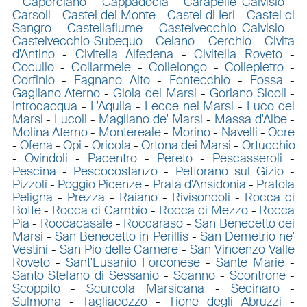
-
Caporciano
-
Cappadocia
-
Carapelle Calvisio
-
Carsoli
-
Castel del Monte
-
Castel di Ieri
-
Castel di
Sangro
-
Castellafiume
-
Castelvecchio Calvisio
-
Castelvecchio Subequo
-
Celano
-
Cerchio
-
Civita
d'Antino
-
Civitella Alfedena
-
Civitella Roveto
-
Cocullo
-
Collarmele
-
Collelongo
-
Collepietro
-
Corfinio
-
Fagnano Alto
-
Fontecchio
-
Fossa
-
Gagliano Aterno
-
Gioia dei Marsi
-
Goriano Sicoli
-
Introdacqua
-
L'Aquila
-
Lecce nei Marsi
-
Luco dei
Marsi
-
Lucoli
-
Magliano de' Marsi
-
Massa d'Albe
-
Molina Aterno
-
Montereale
-
Morino
-
Navelli
-
Ocre
-
Ofena
-
Opi
-
Oricola
-
Ortona dei Marsi
-
Ortucchio
-
Ovindoli
-
Pacentro
-
Pereto
-
Pescasseroli
-
Pescina
-
Pescocostanzo
-
Pettorano sul Gizio
-
Pizzoli
-
Poggio Picenze
-
Prata d'Ansidonia
-
Pratola
Peligna
-
Prezza
-
Raiano
-
Rivisondoli
-
Rocca di
Botte
-
Rocca di Cambio
-
Rocca di Mezzo
-
Rocca
Pia
-
Roccacasale
-
Roccaraso
-
San Benedetto dei
Marsi
-
San Benedetto in Perillis
-
San Demetrio ne'
Vestini
-
San Pio delle Camere
-
San Vincenzo Valle
Roveto
-
Sant'Eusanio Forconese
-
Sante Marie
-
Santo Stefano di Sessanio
-
Scanno
-
Scontrone
-
Scoppito
-
Scurcola Marsicana
-
Secinaro
-
Sulmona
-
Tagliacozzo
-
Tione degli Abruzzi
-