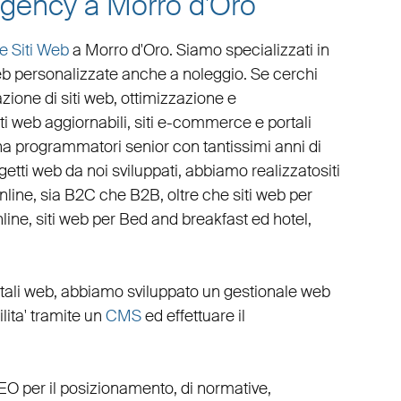
agency a Morro d'Oro
e Siti Web
a Morro d'Oro
. Siamo specializzati in
eb personalizzate
anche a noleggio. Se cerchi
zione di siti web
,
ottimizzazione
e
iti web aggiornabili
,
siti e-commerce
e
portali
 ha programmatori senior con tantissimi anni di
rogetti web da noi sviluppati, abbiamo realizzato
siti
online, sia B2C che B2B
, oltre che
siti web per
line
,
siti web per Bed and breakfast ed hotel
,
tali web
, abbiamo sviluppato un
gestionale web
cilita' tramite un
CMS
ed effettuare il
EO
per il posizionamento, di normative,