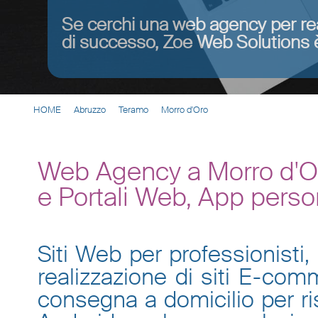
Se cerchi una web agency per re
di successo, Zoe Web Solutions è
HOME
Abruzzo
Teramo
Morro d'Oro
Web Agency a Morro d'Or
e Portali Web, App perso
Siti Web per professionisti, 
realizzazione di siti E-co
consegna a domicilio per ris