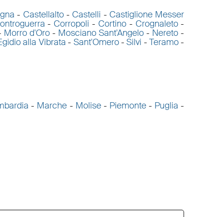
agna
-
Castellalto
-
Castelli
-
Castiglione Messer
ontroguerra
-
Corropoli
-
Cortino
-
Crognaleto
-
-
Morro d'Oro
-
Mosciano Sant'Angelo
-
Nereto
-
Egidio alla Vibrata
-
Sant'Omero
-
Silvi
-
Teramo
-
mbardia
-
Marche
-
Molise
-
Piemonte
-
Puglia
-