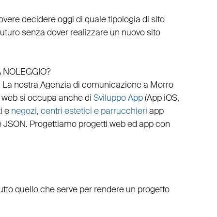
vere decidere oggi di quale tipologia di sito
 futuro senza dover realizzare un nuovo sito
A NOLEGGIO?
.
La nostra
Agenzia di comunicazione a Morro
 web
si occupa anche di
Sviluppo App
(
App iOS
,
i
e
negozi
,
centri estetici e parrucchieri
app
e
JSON
.
Progettiamo progetti web
ed
app
con
utto quello che serve per rendere un progetto