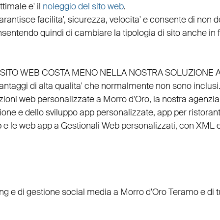
timale e' il
noleggio del sito web
.
arantisce
facilita'
,
sicurezza
,
velocita'
e consente di non do
nsentendo quindi di cambiare la tipologia di sito anche in
EL SITO WEB COSTA MENO NELLA NOSTRA SOLUZIONE 
vantaggi di alta qualita' che normalmente non sono inclusi
uzioni web personalizzate a Morro d'Oro, la nostra
agenzia
ione
e dello
sviluppo app personalizzate
,
app per ristorant
p
e le
web app
a
Gestionali Web personalizzati
, con
XML
ing
e di
gestione social media a Morro d'Oro
Teramo e di t