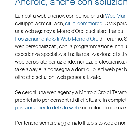
Android, anche con soluzion
La nostra web agency, con
consulenti di
Web Mark
sviluppo web
:
siti web
,
siti e-commerce
, CMS pers
una
web agency a Morro d'Oro
, puoi stare tranqui
Posizionamento Siti Web Morro d'Oro
di Teramo. 
web personalizzati
, con la programmazione, non u
esperienza specializzati nella realizzazione di siti 
web corporate
per
aziende
,
negozi
,
professionisti
,
take away
e la
consegna a domicilio
,
siti web per 
oltre che
soluzioni web personalizzate
.
Se cerchi una
web agency a Morro d'Oro
di Teram
proprietario per consentirti di effettuare in compl
posizionamento del sito web
sui motori di ricerca 
Per tenere sempre aggiornato il tuo sito web e non