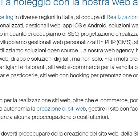
i a noleggio con la nostra web 
eting
in diverse regioni in Italia, si occupa di
Realizzazion
onalizzati,
gestionali web
,
app iOS e Android
,
soluzioni w
llo in quanto ci occupiamo di
SEO
,
progettazione e realizza
Sviluppiamo
gestionali web personalizzati in PHP
(
CMS
),
s
tilizziamo soluzioni open source. La nostra
web agency
,
web, di app e soluzioni digitali, ma non solo. Fra i molti p
artigiani
e
ristoranti
,
siti web e-commerce
per la
vendita 
bar
e
pasticcerie
,
siti web con booking
per
prenotazione on
o per la
realizzazione siti web
, oltre che
e-commerce
,
por
eta autonomia la
creazione di siti web
, gestire il sito con fa
senza alcuna preoccupazione o costi ulteriori.
 doverti preoccupare della creazione del sito web, della
S