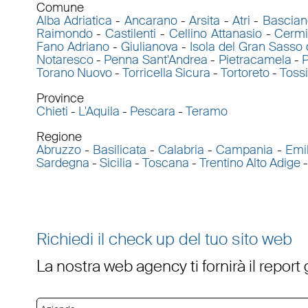
Comune
Alba Adriatica
-
Ancarano
-
Arsita
-
Atri
-
Bascian
Raimondo
-
Castilenti
-
Cellino Attanasio
-
Cerm
Fano Adriano
-
Giulianova
-
Isola del Gran Sasso d
Notaresco
-
Penna Sant'Andrea
-
Pietracamela
-
P
Torano Nuovo
-
Torricella Sicura
-
Tortoreto
-
Tossi
Province
Chieti
-
L'Aquila
-
Pescara
-
Teramo
Regione
Abruzzo
-
Basilicata
-
Calabria
-
Campania
-
Emi
Sardegna
-
Sicilia
-
Toscana
-
Trentino Alto Adige
Richiedi il check up del tuo sito web
La nostra web agency ti fornirà il report