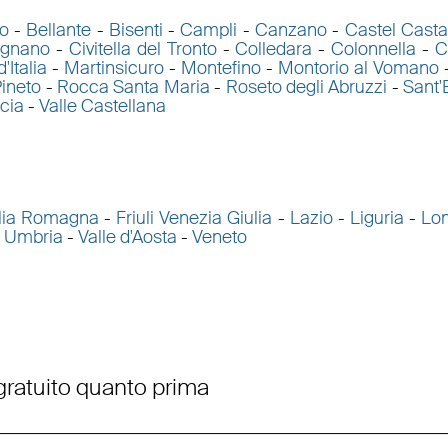
o
-
Bellante
-
Bisenti
-
Campli
-
Canzano
-
Castel Cast
ignano
-
Civitella del Tronto
-
Colledara
-
Colonnella
-
C
'Italia
-
Martinsicuro
-
Montefino
-
Montorio al Vomano
ineto
-
Rocca Santa Maria
-
Roseto degli Abruzzi
-
Sant'
cia
-
Valle Castellana
lia Romagna
-
Friuli Venezia Giulia
-
Lazio
-
Liguria
-
Lo
-
Umbria
-
Valle d'Aosta
-
Veneto
 gratuito quanto prima