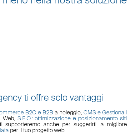
 meno nella nostra
soluzione
ency ti offre solo vantaggi
commerce B2C e B2B
a noleggio,
CMS e Gestionali
li Web
,
S.E.O.: ottimizzazione e posizionamento siti
i supporteremo anche per suggerirti la migliore
lata
per il tuo progetto web.