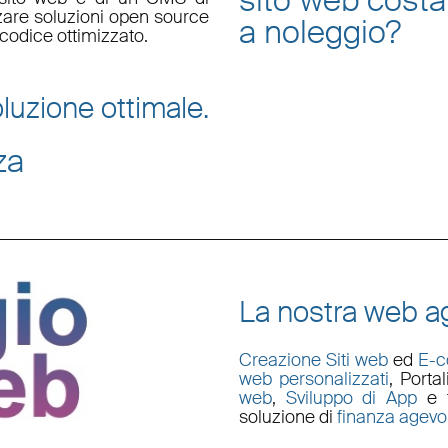
sito web
costa
zzare soluzioni open source
a noleggio
?
codice ottimizzato.
luzione ottimale.
za
La nostra web ag
Creazione Siti web
ed
E-
web personalizzati
,
Porta
web
,
Sviluppo di App
e t
soluzione di
finanza agevo