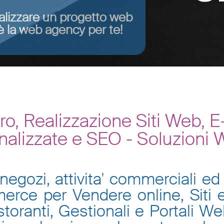
alizzare un progetto web
 la web agency per te!
o, Realizzazione Siti Web, 
nalizzate e SEO - Soluzioni
negozi, attivita' commerciali ed 
mmerce per Vendere online, Siti
toranti, Gestionali e Portali W