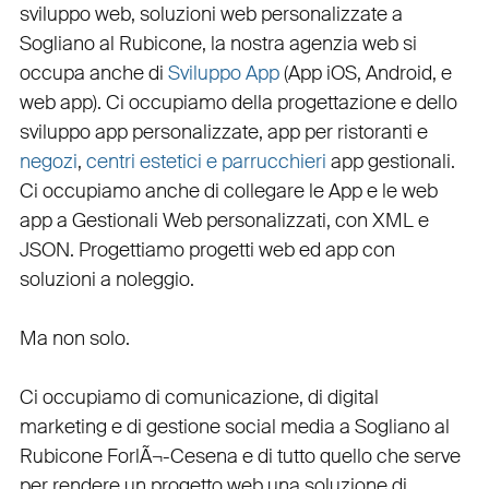
sviluppo web
, soluzioni web personalizzate a
Sogliano al Rubicone, la nostra
agenzia web
si
occupa anche di
Sviluppo App
(
App iOS
,
Android
, e
web app
). Ci occupiamo della
progettazione
e dello
sviluppo app personalizzate
,
app per ristoranti
e
negozi
,
centri estetici e parrucchieri
app gestionali
.
Ci occupiamo anche di
collegare
le
App
e le
web
app
a
Gestionali Web personalizzati
, con
XML
e
JSON
.
Progettiamo progetti web
ed
app
con
soluzioni a noleggio
.
Ma non solo.
Ci occupiamo di
comunicazione
, di
digital
marketing
e di
gestione social media a Sogliano al
Rubicone
ForlÃ¬-Cesena e di tutto quello che serve
per rendere un progetto web una soluzione di