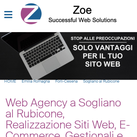
HOME
Emilia Romagna
Forlì-Cesena
Sogliano al Rubicone
Web Agency a Sogliano
al Rubicone,
Realizzazione Siti Web, E-
Commerce, Gestionali e