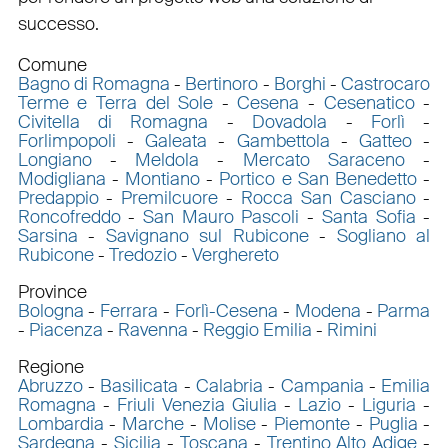
successo.
Comune
Bagno di Romagna
-
Bertinoro
-
Borghi
-
Castrocaro
Terme e Terra del Sole
-
Cesena
-
Cesenatico
-
Civitella di Romagna
-
Dovadola
-
Forlì
-
Forlimpopoli
-
Galeata
-
Gambettola
-
Gatteo
-
Longiano
-
Meldola
-
Mercato Saraceno
-
Modigliana
-
Montiano
-
Portico e San Benedetto
-
Predappio
-
Premilcuore
-
Rocca San Casciano
-
Roncofreddo
-
San Mauro Pascoli
-
Santa Sofia
-
Sarsina
-
Savignano sul Rubicone
-
Sogliano al
Rubicone
-
Tredozio
-
Verghereto
Province
Bologna
-
Ferrara
-
Forlì-Cesena
-
Modena
-
Parma
-
Piacenza
-
Ravenna
-
Reggio Emilia
-
Rimini
Regione
Abruzzo
-
Basilicata
-
Calabria
-
Campania
-
Emilia
Romagna
-
Friuli Venezia Giulia
-
Lazio
-
Liguria
-
Lombardia
-
Marche
-
Molise
-
Piemonte
-
Puglia
-
Sardegna
-
Sicilia
-
Toscana
-
Trentino Alto Adige
-