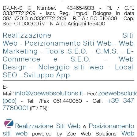
D-U-N-S ® Number: 434654933 - P.I. / C.F.:
03327721209 - Iscr. Reg. Imp.di Bologna in data
08/11/2013 n.03327721209 - R.E.A.: BO-510608 - Cap.
Soc. € 1.000,00 i.v. - N. Albo Artigiani 155400
Realizzazione Siti
Web
Posizionamento Siti Web
Web
-
-
Marketing
Tools S.E.O
.
C.M.S.
E-
-
-
-
Commerce e S.E.O.
Web
-
Design
Noleggio siti web
Local
-
-
SEO
Sviluppo App
-
E-
info@zoewebsolutions.it
zoewebsolutio
Mail
:
-
Pec
:
(pec)
+39 347
-
Tel. /Fax 051.440050 - Cell.
7780001
(IT / EN)
Realizzazione Siti Web
Posizionamento
e
siti web
Web
powered by Zoe Web Solutions