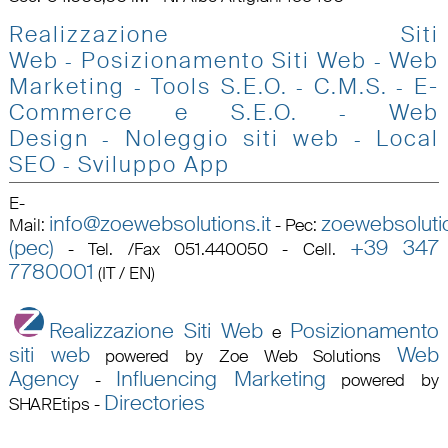
Realizzazione Siti
Web
Posizionamento Siti Web
Web
-
-
Marketing
Tools S.E.O
.
C.M.S.
E-
-
-
-
Commerce e S.E.O.
Web
-
Design
Noleggio siti web
Local
-
-
SEO
Sviluppo App
-
E-
info@zoewebsolutions.it
zoewebsolutio
Mail
:
-
Pec
:
(pec)
+39 347
-
Tel. /Fax 051.440050 - Cell.
7780001
(IT / EN)
Realizzazione Siti Web
Posizionamento
e
siti web
Web
powered by Zoe Web Solutions
Agency
Influencing Marketing
-
powered by
Directories
SHAREtips
-