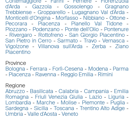
Cortemaggiore
-
Farini
-
Ferriere
-
Fiorenzuola
d'Arda
-
Gazzola
-
Gossolengo
-
Gragnano
Trebbiense
-
Gropparello
-
Lugagnano Val d'Arda
-
Monticelli d'Ongina
-
Morfasso
-
Nibbiano
-
Ottone
-
Pecorara
-
Piacenza
-
Pianello Val Tidone
-
Piozzano
-
Podenzano
-
Ponte dell'Olio
-
Pontenure
-
Rivergaro
-
Rottofreno
-
San Giorgio Piacentino
-
San Pietro in Cerro
-
Sarmato
-
Travo
-
Vernasca
-
Vigolzone
-
Villanova sull'Arda
-
Zerba
-
Ziano
Piacentino
Province
Bologna
-
Ferrara
-
Forlì-Cesena
-
Modena
-
Parma
-
Piacenza
-
Ravenna
-
Reggio Emilia
-
Rimini
Regione
Abruzzo
-
Basilicata
-
Calabria
-
Campania
-
Emilia
Romagna
-
Friuli Venezia Giulia
-
Lazio
-
Liguria
-
Lombardia
-
Marche
-
Molise
-
Piemonte
-
Puglia
-
Sardegna
-
Sicilia
-
Toscana
-
Trentino Alto Adige
-
Umbria
-
Valle d'Aosta
-
Veneto