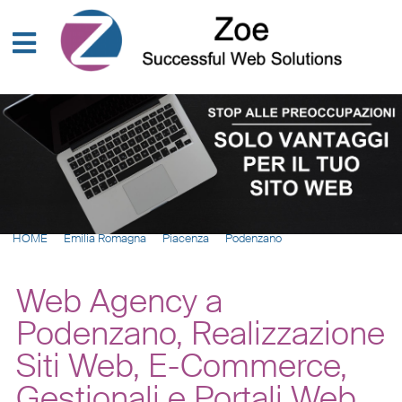
HOME
Emilia Romagna
Piacenza
Podenzano
Web Agency a
Podenzano, Realizzazione
Siti Web, E-Commerce,
Gestionali e Portali Web,