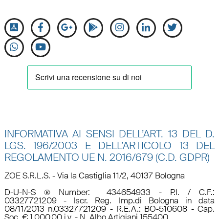
INFORMATIVA AI SENSI DELL’ART. 13 DEL D.
LGS. 196/2003 E DELL’ARTICOLO 13 DEL
REGOLAMENTO UE N.
2016/679 (C.D. GDPR)
ZOE S.R.L.S. - Via la Castiglia 11/2, 40137 Bologna
D-U-N-S ® Number: 434654933 - P.I. / C.F.:
03327721209 - Iscr. Reg. Imp.di Bologna in data
08/11/2013 n.03327721209 - R.E.A.: BO-510608 - Cap.
Soc. € 1.000,00 i.v. - N. Albo Artigiani 155400