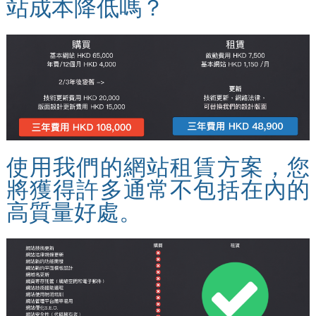
站成本降低嗎？
使用我們的網站租賃方案，您
將獲得許多通常不包括在內的
高質量好處。