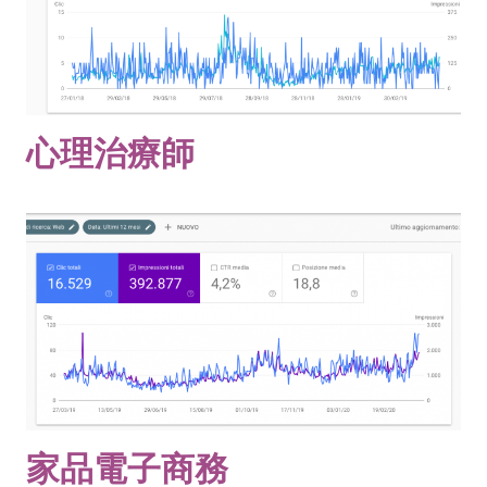
心理治療師
家品電子商務