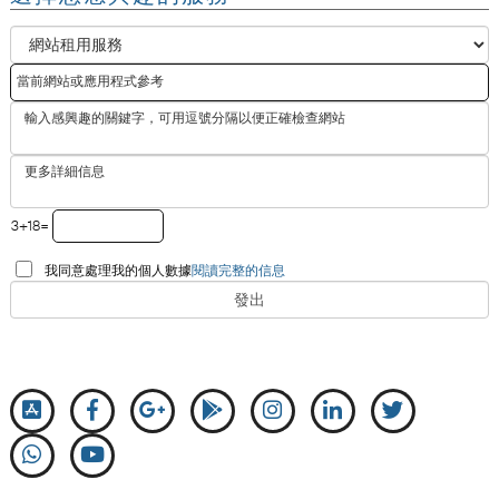
3+18=
我同意處理我的個人數據
閱讀完整的信息