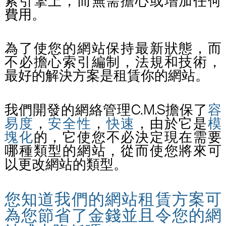
索引擎上
，而無需擔心或增加任何
費用。
為了使您的網站保持最新狀態，而
不必擔心
索引編制
，
法規
和
技術
，
最好的解決方案是
租賃
你的
網站
。
我們開發的網絡管理C.M.S擔保了
容
易度
，
安全性
，
快速
，由於它是
模
塊化
的，它使您不必決定現在需要
哪種類型的網站，從而使您將來可
以更改網站的類型。
您知道我們的網站租賃方案可
為您節省了金錢並且令您的網