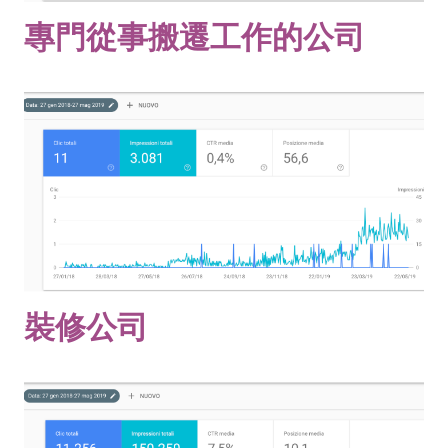
專門從事搬遷工作的公司
裝修公司