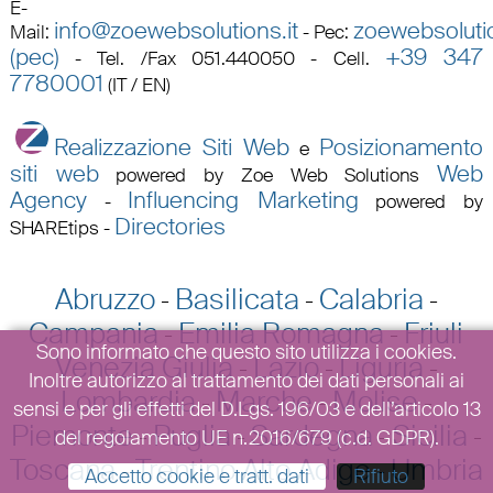
E-
info@zoewebsolutions.it
zoewebsolutio
Mail
:
-
Pec
:
(pec)
+39 347
-
Tel. /Fax 051.440050 - Cell.
7780001
(IT / EN)
Realizzazione Siti Web
Posizionamento
e
siti web
Web
powered by Zoe Web Solutions
Agency
Influencing Marketing
-
powered by
Directories
SHAREtips
-
Abruzzo
Basilicata
Calabria
-
-
-
Campania
Emilia Romagna
Friuli
-
-
Sono informato che questo sito utilizza i cookies.
Venezia Giulia
Lazio
Liguria
-
-
-
Inoltre autorizzo al trattamento dei dati personali ai
Lombardia
Marche
Molise
-
-
-
sensi e per gli effetti del D.Lgs. 196/03 e dell’articolo 13
Piemonte
Puglia
Sardegna
Sicilia
-
-
-
-
del regolamento UE n.2016/679 (c.d. GDPR).
Toscana
Trentino Alto Adige
Umbria
-
-
Accetto cookie e tratt. dati
Rifiuto