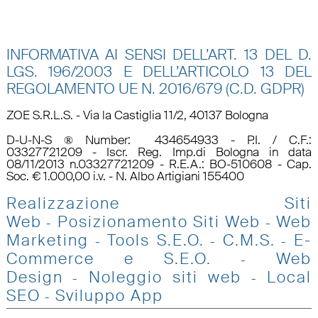
INFORMATIVA AI SENSI DELL’ART. 13 DEL D.
LGS. 196/2003 E DELL’ARTICOLO 13 DEL
REGOLAMENTO UE N.
2016/679 (C.D. GDPR)
ZOE S.R.L.S. - Via la Castiglia 11/2, 40137 Bologna
D-U-N-S ® Number: 434654933 - P.I. / C.F.:
03327721209 - Iscr. Reg. Imp.di Bologna in data
08/11/2013 n.03327721209 - R.E.A.: BO-510608 - Cap.
Soc. € 1.000,00 i.v. - N. Albo Artigiani 155400
Realizzazione Siti
Web
Posizionamento Siti Web
Web
-
-
Marketing
Tools S.E.O
.
C.M.S.
E-
-
-
-
Commerce e S.E.O.
Web
-
Design
Noleggio siti web
Local
-
-
SEO
Sviluppo App
-