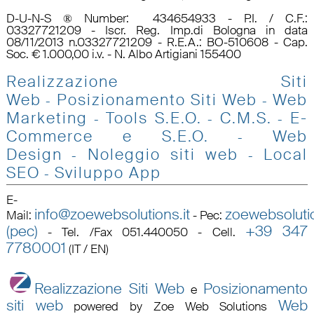
D-U-N-S ® Number: 434654933 - P.I. / C.F.:
03327721209 - Iscr. Reg. Imp.di Bologna in data
08/11/2013 n.03327721209 - R.E.A.: BO-510608 - Cap.
Soc. € 1.000,00 i.v. - N. Albo Artigiani 155400
Realizzazione Siti
Web
Posizionamento Siti Web
Web
-
-
Marketing
Tools S.E.O
.
C.M.S.
E-
-
-
-
Commerce e S.E.O.
Web
-
Design
Noleggio siti web
Local
-
-
SEO
Sviluppo App
-
E-
info@zoewebsolutions.it
zoewebsolutio
Mail
:
-
Pec
:
(pec)
+39 347
-
Tel. /Fax 051.440050 - Cell.
7780001
(IT / EN)
Realizzazione Siti Web
Posizionamento
e
siti web
Web
powered by Zoe Web Solutions