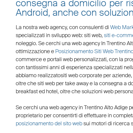
consegna a domicilio per ris
Android, anche con soluzion
La nostra web agency, con
consulenti di
Web Mark
specializzati in
sviluppo web
:
siti web
,
siti e-comm
noleggio. Se cerchi una
web agency In Trentino Al
ottimizzazione
e
Posizionamento Siti Web Trentino
commerce
e
portali web personalizzati
, con la pr
con tantissimi anni di esperienza specializzati nella
abbiamo realizzato
siti web corporate
per
aziende
oltre che
siti web per take away
e la
consegna a do
breakfast ed hotel
, oltre che
soluzioni web persona
Se cerchi una
web agency in Trentino Alto Adige
pe
proprietario per consentirti di effettuare in compl
posizionamento del sito web
sui motori di ricerca 