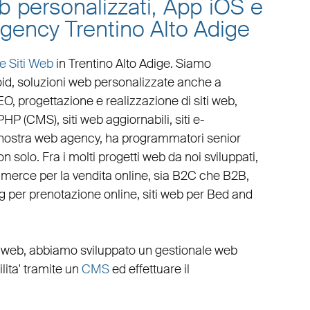
eb personalizzati, App iOS e
agency Trentino Alto Adige
e Siti Web
in Trentino Alto Adige
. Siamo
oid
,
soluzioni web personalizzate
anche a
EO
,
progettazione e realizzazione di siti web
,
 PHP
(
CMS
),
siti web aggiornabili
,
siti e-
 nostra
web agency
, ha programmatori senior
n solo. Fra i molti progetti web da noi sviluppati,
mmerce
per la
vendita online, sia B2C che B2B
,
g
per
prenotazione online
,
siti web per Bed and
i web
, abbiamo sviluppato un
gestionale web
cilita' tramite un
CMS
ed effettuare il