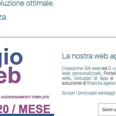
luzione ottimale.
za
La nostra web ag
Creazione Siti web
ed
E-
web personalizzati
,
Porta
web
,
Sviluppo di App
e t
soluzione di
finanza agevo
Scopri i principali vantaggi