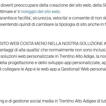
 doverti preoccupare della creazione del sito web, della
S
timale e' il
noleggio del sito web
.
arantisce
facilita'
,
sicurezza
,
velocita'
e consente di non do
nsentendo quindi di cambiare la tipologia di sito anche in
EL SITO WEB COSTA MENO NELLA NOSTRA SOLUZIONE 
vantaggi di alta qualita' che normalmente non sono inclusi
, soluzioni web personalizzate in Trentino Alto Adige, la no
della
progettazione
e dello
sviluppo app personalizzate
,
ap
di
collegare
le
App
e le
web app
a
Gestionali Web personal
ing
e di
gestione social media in Trentino Alto Adige
e di t