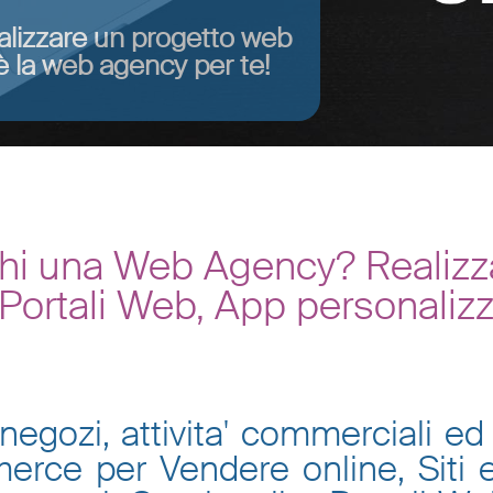
alizzare un progetto web
 la web agency per te!
chi una Web Agency? Realizza
ortali Web, App personalizz
negozi, attivita' commerciali ed 
mmerce per Vendere online, Siti