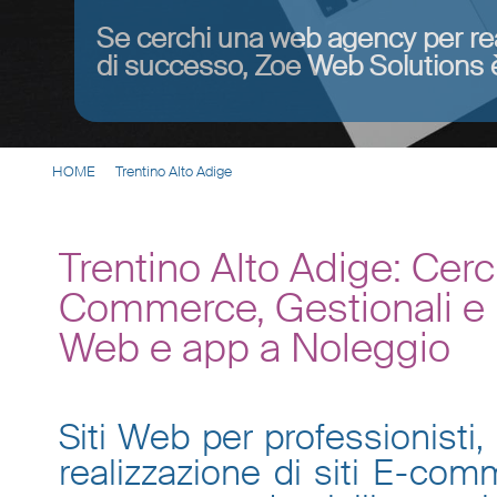
Se cerchi una web agency per re
di successo, Zoe Web Solutions è
HOME
Trentino Alto Adige
Trentino Alto Adige: Cer
Commerce, Gestionali e P
Web e app a Noleggio
Siti Web per professionisti, 
realizzazione di siti E-co