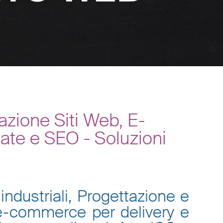
zione Siti Web, E-
ate e SEO - Soluzioni
industriali, Progettazione e
 e-commerce per delivery e