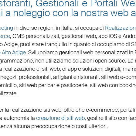
toranti, Gestionali e Portali W
i a noleggio con la nostra web 
eting
in diverse regioni in Italia, si occupa di
Realizzazion
erce
, CMS personalizzati,
gestionali web
,
app iOS e Andr
to Adige
, puoi stare tranquillo in quanto ci occupiamo di
S
 Alto Adige
. Sviluppiamo
gestionali web personalizzati in
ogrammazione, non utilizziamo soluzioni open source. La
 realizzazione di siti web, di app e soluzioni digitali, ma no
,
negozi
,
professionisti
,
artigiani
e
ristoranti
,
siti web e-co
micilio
,
siti web per bar
e
pasticcerie
,
siti web con bookin
lizzate
.
r la
realizzazione siti web
, oltre che
e-commerce
,
portal
eta autonomia la
creazione di siti web
, gestire il sito con fa
senza alcuna preoccupazione o costi ulteriori.