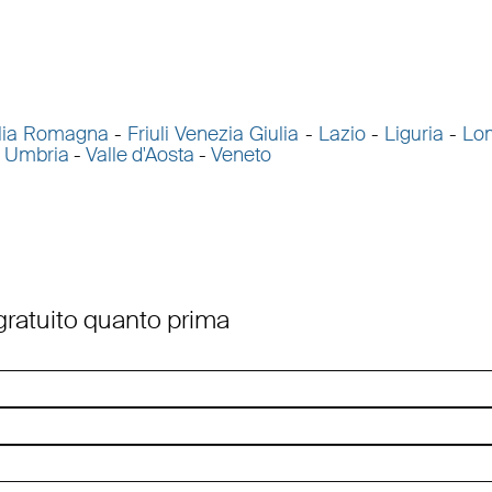
lia Romagna
-
Friuli Venezia Giulia
-
Lazio
-
Liguria
-
Lo
-
Umbria
-
Valle d'Aosta
-
Veneto
 gratuito quanto prima