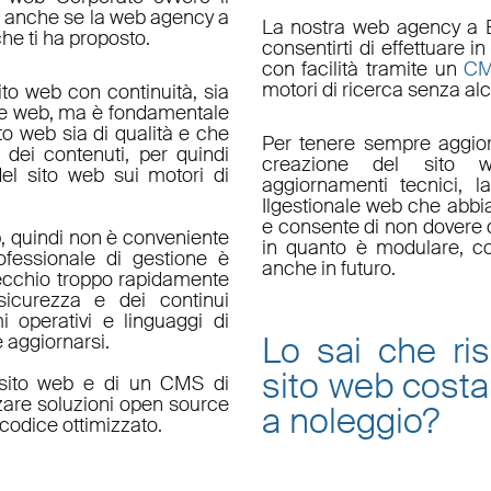
do anche se la web agency a
La nostra
web agency a 
che ti ha proposto.
consentirti di effettuare
con facilità tramite un
C
motori di ricerca senza alc
ito web con continuità, sia
le web, ma è fondamentale
ito web sia di qualità e che
Per tenere sempre aggior
 dei contenuti, per quindi
creazione del sito w
el sito web sui motori di
aggiornamenti tecnici
, l
Il
gestionale web
che abbi
e consente di non dovere d
, quindi non è conveniente
in quanto è
modulare
, c
fessionale di gestione è
anche in futuro.
ecchio troppo rapidamente
sicurezza e dei continui
i operativi e linguaggi di
Lo sai che ri
aggiornarsi.
sito web
costa
un sito web e di un CMS di
zzare soluzioni open source
a noleggio
?
codice ottimizzato.