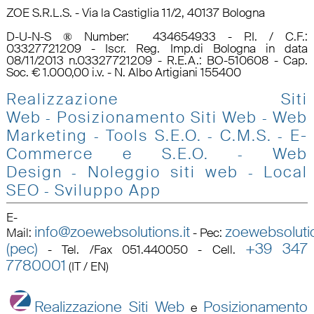
ZOE S.R.L.S. - Via la Castiglia 11/2, 40137 Bologna
D-U-N-S ® Number: 434654933 - P.I. / C.F.:
03327721209 - Iscr. Reg. Imp.di Bologna in data
08/11/2013 n.03327721209 - R.E.A.: BO-510608 - Cap.
Soc. € 1.000,00 i.v. - N. Albo Artigiani 155400
Realizzazione Siti
Web
Posizionamento Siti Web
Web
-
-
Marketing
Tools S.E.O
.
C.M.S.
E-
-
-
-
Commerce e S.E.O.
Web
-
Design
Noleggio siti web
Local
-
-
SEO
Sviluppo App
-
E-
info@zoewebsolutions.it
zoewebsolutio
Mail
:
-
Pec
:
(pec)
+39 347
-
Tel. /Fax 051.440050 - Cell.
7780001
(IT / EN)
Realizzazione Siti Web
Posizionamento
e