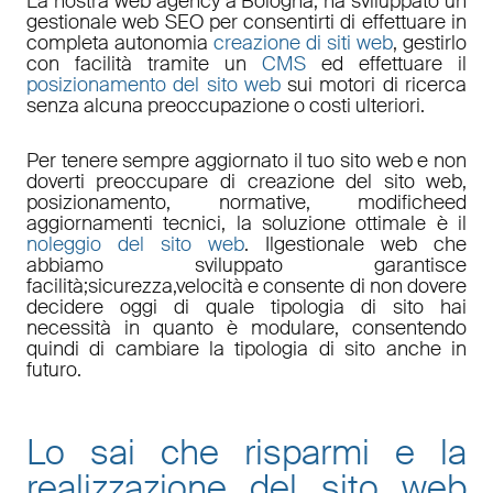
La nostra
web agency a Bologna
, ha sviluppato un
gestionale web
SEO
per consentirti di effettuare in
completa autonomia
creazione di siti web
, gestirlo
con facilità tramite un
CMS
ed effettuare il
posizionamento del sito web
sui motori di ricerca
senza alcuna preoccupazione o costi ulteriori.
Per tenere sempre aggiornato il tuo sito web e non
doverti preoccupare di
creazione del sito web,
posizionamento
,
normative
,
modifiche
ed
aggiornamenti tecnici
, la soluzione ottimale è il
noleggio del sito web
. Il
gestionale web
che
abbiamo sviluppato garantisce
facilità
;
sicurezza
,
velocità
e consente di non dovere
decidere oggi di quale tipologia di sito hai
necessità in quanto è
modulare
, consentendo
quindi di cambiare la tipologia di sito anche in
futuro.
Lo sai che risparmi e la
realizzazione del sito web