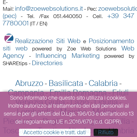
E-
info@zoewebsolutions.it
zoewebsolutio
Mail
:
-
Pec
:
(pec)
+39 347
-
Tel. /Fax 051.440050 - Cell.
7780001
(IT / EN)
Realizzazione Siti Web
Posizionamento
e
siti web
Web
powered by Zoe Web Solutions
Agency
Influencing Marketing
-
powered by
Directories
SHAREtips
-
Abruzzo
Basilicata
Calabria
-
-
-
Campania
Emilia Romagna
Friuli
-
-
Sono informato che questo sito utilizza i cookies.
Venezia Giulia
Lazio
Liguria
-
-
-
Inoltre autorizzo al trattamento dei dati personali ai
Lombardia
Marche
Molise
-
-
-
sensi e per gli effetti del D.Lgs. 196/03 e dell’articolo 13
Piemonte
Puglia
Sardegna
Sicilia
-
-
-
-
del regolamento UE n.2016/679 (c.d. GDPR).
Toscana
Trentino Alto Adige
Umbria
-
-
Accetto cookie e tratt. dati
Rifiuto