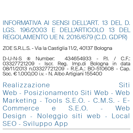
INFORMATIVA AI SENSI DELL’ART. 13 DEL D.
LGS. 196/2003 E DELL’ARTICOLO 13 DEL
REGOLAMENTO UE N.
2016/679 (C.D. GDPR)
ZOE S.R.L.S. - Via la Castiglia 11/2, 40137 Bologna
D-U-N-S ® Number: 434654933 - P.I. / C.F.:
03327721209 - Iscr. Reg. Imp.di Bologna in data
08/11/2013 n.03327721209 - R.E.A.: BO-510608 - Cap.
Soc. € 1.000,00 i.v. - N. Albo Artigiani 155400
Realizzazione Siti
Web
Posizionamento Siti Web
Web
-
-
Marketing
Tools S.E.O
.
C.M.S.
E-
-
-
-
Commerce e S.E.O.
Web
-
Design
Noleggio siti web
Local
-
-
SEO
Sviluppo App
-