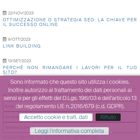
22/NOV/2023
OTTIMIZZAZIONE O STRATEGIA SEO: LA CHIAVE PER
IL SUCCESSO ONLINE
9/OTT/2023
LINK BUILDING
13/SET/2023
PERCHÉ NON RIMANDARE I LAVORI PER IL TUO
SITO?
Sono informato che questo sito utilizza i cookies.
RICHIEDI IL CHECK UP DEL TUO SITO WEB
Inoltre autorizzo al trattamento dei dati personali ai
La nostra web agency ti fornirà il report gratuito quanto prima
sensi e per gli effetti del D.Lgs. 196/03 e dell’articolo 13
del regolamento UE n.2016/679 (c.d. GDPR).
Accetto cookie e tratt. dati
Rifiuto
Leggi l'informativa completa
.
SELEZIONARE UN SERVIZIO DI INTERESSE