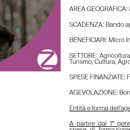
AREA GEOGRAFICA
:
SCADENZA
: Bando a
BENEFICIARI
: Micro 
SETTORE
: Agricoltur
Turismo, Cultura, Agr
SPESE FINANZIATE
: 
AGEVOLAZIONE
: Bon
Entità e forma dell'a
A partire dal 1° gen
spese di formazion