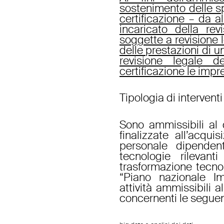
sostenimento delle s
certificazione – da a
incaricato della re
soggette a revisione
delle prestazioni di u
revisione legale d
certificazione le impr
Tipologia di intervent
Sono ammissibili al 
finalizzate all’acqu
personale dipenden
tecnologie rilevan
trasformazione tecnol
“Piano nazionale Im
attività ammissibili a
concernenti le seguen