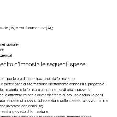
rtuale (RV) e realtà aumentata (RA);
imensionale);
ne;
ziendali.
redito d’imposta le seguenti spese:
tori per le ore di partecipazione alla formazione;
ori e partecipanti alla formazione direttamente connessi al progetto di
, i materiali e le forniture con attinenza diretta al progetto,
le attrezzature per la quota da riferire al loro uso esclusivo per il
se le spese di alloggio, ad eccezione delle spese di alloggio minime
no lavoratori con disabilità;
nessi al progetto di formazione;
ecipanti alla formazione e le spese generali indirette (spese