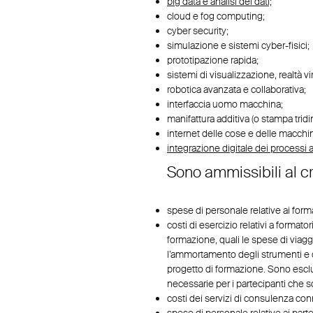
big data e analisi dei dati;
cloud e fog computing;
cyber security;
simulazione e sistemi cyber-fisici;
prototipazione rapida;
sistemi di visualizzazione, realtà vi
robotica avanzata e collaborativa;
interfaccia uomo macchina;
manifattura additiva (o stampa trid
internet delle cose e delle macchi
integrazione digitale dei processi a
Sono ammissibili al c
spese di personale relative ai forma
costi di esercizio relativi a format
formazione, quali le spese di viaggio
l’ammortamento degli strumenti e del
progetto di formazione. Sono esclu
necessarie per i partecipanti che so
costi dei servizi di consulenza con
spese di personale relative ai part