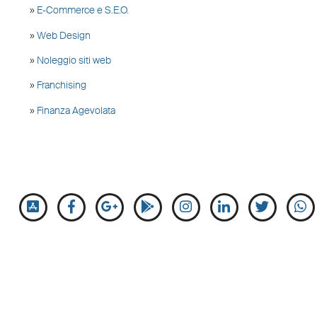
»
E-Commerce e S.E.O.
»
Web Design
»
Noleggio siti web
»
Franchising
»
Finanza Agevolata