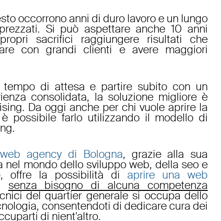
esto occorrono anni di duro lavoro e un lungo
apprezzati. Si può aspettare anche 10 anni
ropri sacrifici raggiungere risultati che
are con grandi clienti e avere maggiori
 tempo di attesa e partire subito con un
enza consolidata, la soluzione migliore è
ising
. Da oggi anche per chi vuole
aprire la
è possibile farlo utilizzando il modello di
ing
.
s
web agency di Bologna
, grazie alla sua
a nel mondo dello
sviluppo web
, della
seo
e
e
, offre la possibilità di
aprire una web
e,
senza bisogno di alcuna competenza
ecnici del quartier generale si occupa dello
ecnologia, consentendoti di dedicare cura dei
ccuparti di nient'altro.