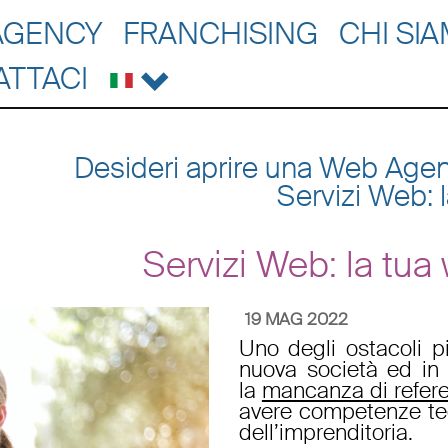
AGENCY
FRANCHISING
CHI SI
ATTACI
Desideri aprire una Web Agen
Servizi Web: 
Servizi Web: la tua
19 MAG 2022
Uno degli ostacoli 
nuova società
ed in p
la
mancanza di referen
avere competenze te
dell’imprenditoria.