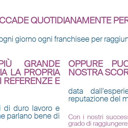
CCADE QUOTIDIANAMENTE PER TU
gni giorno ogni franchisee per raggiu
PIÙ GRANDE
OPPURE PUO
A LA PROPRIA
NOSTRA SCORC
I REFERENZE E
data dall'esper
reputazione del m
 di duro lavoro e
 che parlano bene di
Con i nostri successi
grado di raggiungere 