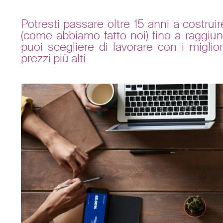
Potresti passare oltre 15 anni a costrui
(come abbiamo fatto noi) fino a raggiung
puoi scegliere di lavorare con i miglior
prezzi più alti