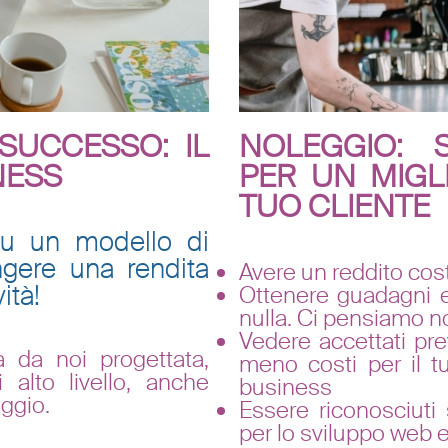
 SUCCESSO: IL
NOLEGGIO: S
NESS
PER UN MIGL
TUO CLIENTE
su un modello di
ngere una rendita
Avere un reddito cos
ità!
Ottenere guadagni e
nulla. Ci pensiamo no
Vedere accettati pre
 da noi progettata,
meno costi per il t
i alto livello, anche
business
ggio.
Essere riconosciuti 
per lo sviluppo web ed