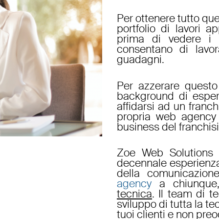
Per ottenere tutto qu
portfolio di lavori 
prima di vedere i p
consentano di lavor
guadagni.
Per azzerare questo
background di esperi
affidarsi ad un
franch
propria web agency
business del
franchis
Zoe Web Solution
decennale esperienz
della
comunicazion
agency
a chiunqu
tecnica
. Il team di t
sviluppo di tutta la t
tuoi clienti e non preo