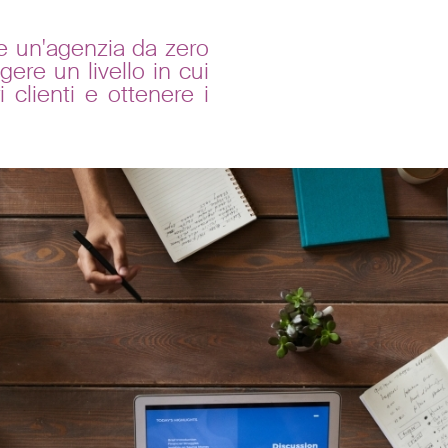
re un'agenzia da zero
ere un livello in cui
i clienti e ottenere i