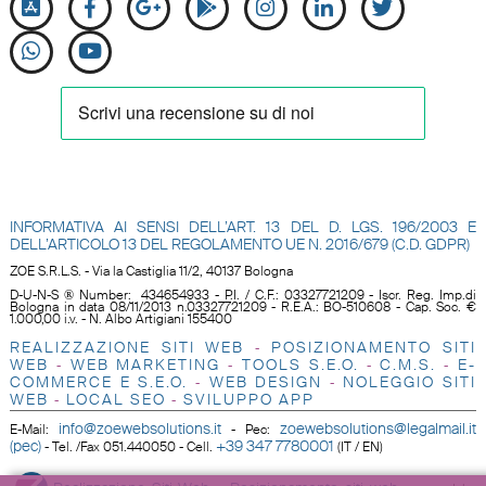
INFORMATIVA AI SENSI DELL’ART. 13 DEL D. LGS. 196/2003 E
DELL’ARTICOLO 13 DEL REGOLAMENTO UE N.
2016/679 (C.D. GDPR)
ZOE S.R.L.S. - Via la Castiglia 11/2, 40137 Bologna
D-U-N-S ® Number: 434654933 - P.I. / C.F.: 03327721209 - Iscr. Reg. Imp.di
Bologna in data 08/11/2013 n.03327721209 - R.E.A.: BO-510608 - Cap. Soc. €
1.000,00 i.v. - N. Albo Artigiani 155400
REALIZZAZIONE SITI WEB
POSIZIONAMENTO SITI
-
WEB
WEB MARKETING
TOOLS S.E.O
.
C.M.S.
E-
-
-
-
-
COMMERCE E S.E.O.
WEB DESIGN
NOLEGGIO SITI
-
-
WEB
LOCAL SEO
SVILUPPO APP
-
-
info@zoewebsolutions.it
zoewebsolutions@legalmail.it
E-Mail
:
-
Pec
:
(pec)
+39 347 7780001
-
Tel. /Fax 051.440050 - Cell.
(IT / EN)