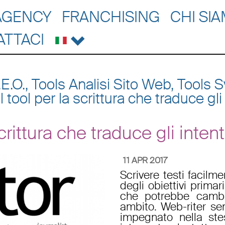
AGENCY
FRANCHISING
CHI SI
ATTACI
.E.O., Tools Analisi Sito Web, Tools
l tool per la scrittura che traduce g
 scrittura che traduce gli int
11 APR 2017
Scrivere testi facilme
degli obiettivi prima
che potrebbe cambia
ambito. Web-riter sem
impegnato nella ste