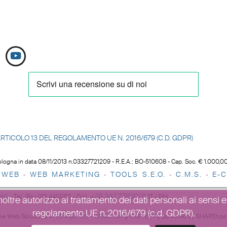
LL’ARTICOLO 13 DEL REGOLAMENTO UE N.
2016/679 (C.D. GDPR)
logna in data 08/11/2013 n.03327721209 - R.E.A.: BO-510608 - Cap. Soc. € 1.000,00 i
 WEB
WEB MARKETING
TOOLS S.E.O
.
C.M.S.
E-C
-
-
-
-
ec)
+39 347 7780001
-
Tel. /Fax 051.440050 - Cell.
(IT / EN)
ltre autorizzo al trattamento dei dati personali ai sensi e p
regolamento UE n.2016/679 (c.d. GDPR).
Web Agency
Influencing Marketing
oe Web Solutions
-
powered by SHAREtip