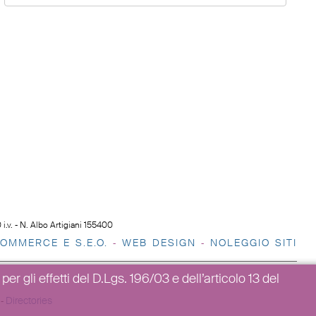
.v. - N. Albo Artigiani 155400
OMMERCE E S.E.O.
WEB DESIGN
NOLEGGIO SITI
-
-
er gli effetti del D.Lgs. 196/03 e dell’articolo 13 del
Directories
s
-