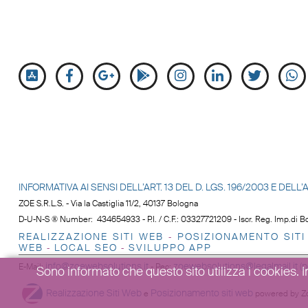
INFORMATIVA AI SENSI DELL’ART. 13 DEL D. LGS. 196/2003 E DE
ZOE S.R.L.S. - Via la Castiglia 11/2, 40137 Bologna
D-U-N-S ® Number: 434654933 - P.I. / C.F.: 03327721209 - Iscr. Reg. Imp.di Bo
REALIZZAZIONE SITI WEB
POSIZIONAMENTO SITI
-
WEB
LOCAL SEO
SVILUPPO APP
-
-
info@zoewebsolutions.it
zoewebsolutions@legalmail.it (p
E-Mail
:
-
Pec
:
Sono informato che questo sito utilizza i cookies. Ino
Realizzazione Siti Web
Posizionamento siti web
e
powered by Z