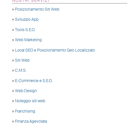
NOSTRI SERVIZI
»
Posizionamento Siti Web
»
Sviluppo App
»
Tools S.E.O.
»
Web Marketing
»
Local SEO e Posizionamento Geo Localizzato
»
Siti Web
»
C.M.S.
»
E-Commerce e S.E.O.
»
Web Design
»
Noleggio siti web
»
Franchising
»
Finanza Agevolata