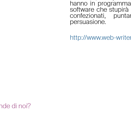
hanno in programma di
software che stupirà 
confezionati, pun
persuasione.
http://www.web-writer
nde di noi?