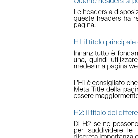
Quante headers si po
Le headers a disposiz
queste headers ha reg
pagina.
H1: il titolo principal
Innanzitutto è fonda
una, quindi utilizzare
medesima pagina web,
L'H1 è consigliato che
Meta Title della pag
essere maggiormente 
H2: il titolo dei diffe
Di H2 se ne possono
per suddividere le 
discreta importanza e