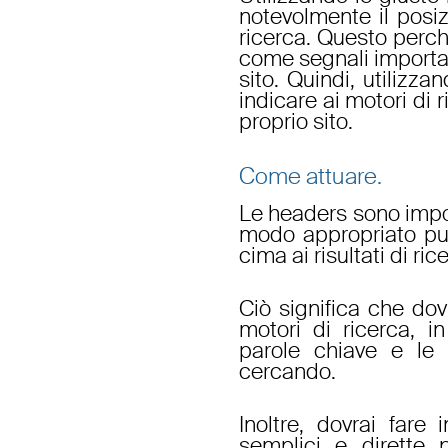
notevolmente il posiz
ricerca. Questo perch
come segnali important
sito. Quindi, utilizz
indicare ai motori di r
proprio sito.
Come attuare.
Le headers sono impo
modo appropriato può
cima ai risultati di ric
Ciò significa che dov
motori di ricerca, 
parole chiave e le f
cercando.
Inoltre, dovrai far
semplici e dirette 