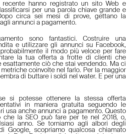
Di recente hanno registrato un sito Web e
lassificarsi per una parola chiave grande e
Dopo circa sei mesi di prove, gettano la
 agli annunci a pagamento.
amento sono fantastici. Costruire una
ndita e utilizzare gli annunci su Facebook,
probabilmente il modo più veloce per fare
tare la tua offerta a frotte di clienti che
e esattamente ciò che stai vendendo. Ma ci
 metriche coinvolte nel farlo. Per la maggior
embra di buttare i soldi nel water. E per una
 si potesse ottenere la stessa offerta
tentativi in maniera gratuita seguendo le
ari usa anche annunci a pagamento. Questo
ò che la SEO può fare per te nel 2018, o,
siasi anno. Se torniamo agli albori degli
a di Google, scopriamo qualcosa chiamato