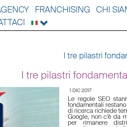
AGENCY
FRANCHISING
CHI SI
ATTACI
I tre pilastri fon
I tre pilastri fondamen
1 DIC 2017
Le regole SEO stan
fondamentali restano g
di ricerca richiede te
Google, non c'è da me
per rimanere dist