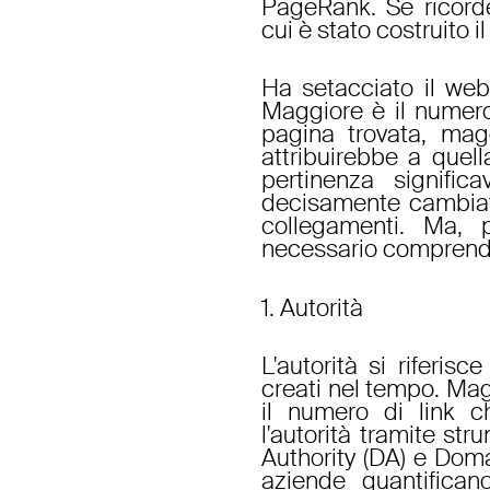
PageRank. Se ricorde
cui è stato costruito i
Ha setacciato il web
Maggiore è il numero
pagina trovata, mag
attribuirebbe a quel
pertinenza signifi
decisamente cambiate
collegamenti. Ma, p
necessario comprender
1. Autorità
L'autorità si riferis
creati nel tempo. Mag
il numero di link c
l'autorità tramite s
Authority (DA) e Dom
aziende quantifican