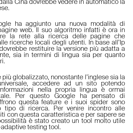
 dalla Cina dovrebbe vedere in automatico la
ese.
gle ha aggiunto una nuova modalità di
pagine web. Il suo algoritmo infatti è ora in
re la rete alla ricerca delle pagine che
e ricerche locali degli utenti. In base all’Ip
o dovrebbe restituire la versione più adatta a
te, sia in termini di lingua sia per quanto
ri.
più globalizzato, nonostante l’inglese sia la
universale, accedere ad un sito potendo
informazioni nella propria lingua è ormai
tale. Per questo Google ha pensato di
offrono questa feature e i suoi spider sono
o tipo di ricerca. Per venire incontro alle
iti con questa caratteristica e per sapere se
ossibilità è stato creato un tool molto utile
adaptive testing tool.