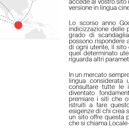
accede al vostro sito
versione in lingua cin
Lo scorso anno Goo
indicizzazione delle 
grado di scandaglia
possono rispondere all
di ogni utente, il sit
quel determinato uten
riguarda altri paramet
In un mercato sempre 
lingua considerata 
consultare tutte le 
diventato fondamen
premiare i siti che 
istruiti a fare quest
esigenze di chi crea s
un sito offre questa p
che si chiama Locale-