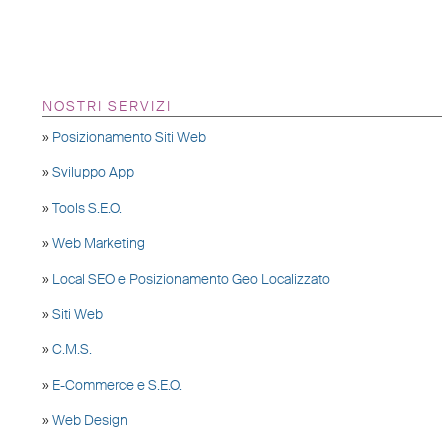
NOSTRI SERVIZI
»
Posizionamento Siti Web
»
Sviluppo App
»
Tools S.E.O.
»
Web Marketing
»
Local SEO e Posizionamento Geo Localizzato
»
Siti Web
»
C.M.S.
»
E-Commerce e S.E.O.
»
Web Design