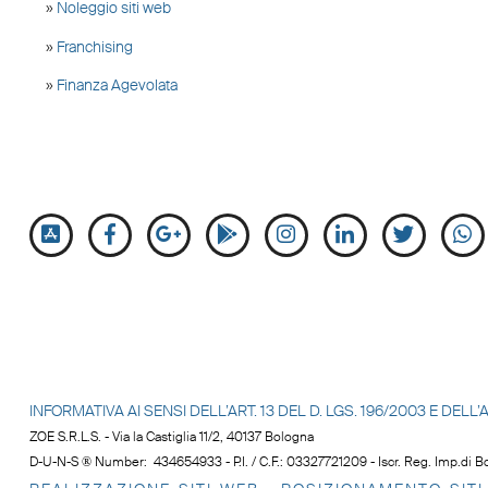
»
Noleggio siti web
»
Franchising
»
Finanza Agevolata
INFORMATIVA AI SENSI DELL’ART. 13 DEL D. LGS. 196/2003 E DE
ZOE S.R.L.S. - Via la Castiglia 11/2, 40137 Bologna
D-U-N-S ® Number: 434654933 - P.I. / C.F.: 03327721209 - Iscr. Reg. Imp.di Bo