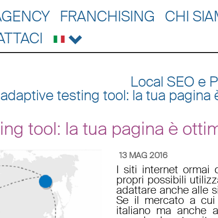
AGENCY
FRANCHISING
CHI SI
ATTACI
Local SEO e P
adaptive testing tool: la tua pagina 
ng tool: la tua pagina è otti
13 MAG 2016
I siti internet orma
propri possibili util
adattare anche alle s
Se il mercato a cui 
italiano ma anche 