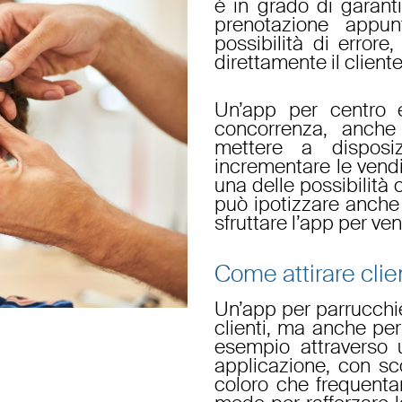
è in grado di garanti
prenotazione appun
possibilità di error
direttamente il client
Un’
app
per
centro 
concorrenza, anche
mettere a disposi
incrementare le vendit
una delle possibilità 
può ipotizzare anche
sfruttare l’
app per ven
Come attirare clie
Un’
app per parrucchi
clienti
, ma anche pe
esempio attraverso
applicazione
, con
sc
coloro che frequentan