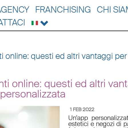
AGENCY
FRANCHISING
CHI SI
ATTACI
nline: questi ed altri vantaggi per 
 online: questi ed altri vant
 personalizzata
1 FEB 2022
Un’
app personalizza
estetici
e
negozi di p