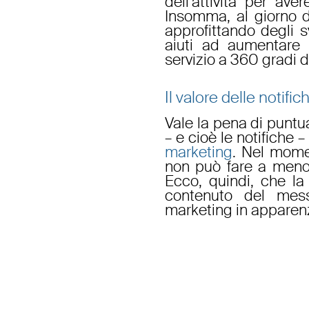
dell’attività per av
Insomma, al giorno d
approfittando degli s
aiuti ad aumentare 
servizio a 360 gradi d
Il valore delle notific
Vale la pena di puntua
– e cioè le notifiche 
marketing
. Nel momen
non può fare a meno d
Ecco, quindi, che la
contenuto del mes
marketing in apparen