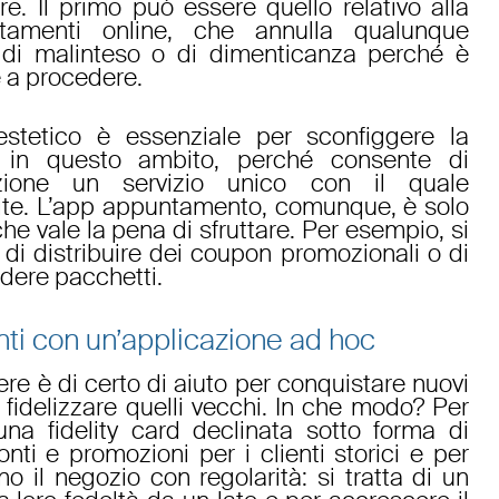
re. Il primo può essere quello relativo alla
tamenti online
, che annulla qualunque
e, di malinteso o di dimenticanza perché è
e a procedere.
estetico
è essenziale per sconfiggere la
 in questo ambito, perché consente di
zione un servizio unico con il quale
e. L’
app appuntamento
, comunque, è solo
che vale la pena di sfruttare. Per esempio, si
 di
distribuire dei coupon promozionali
o di
dere pacchetti
.
nti con un’applicazione ad hoc
ere
è di certo di aiuto per conquistare
nuovi
r
fidelizzare
quelli vecchi. In che modo? Per
 una
fidelity card
declinata sotto forma di
onti
e
promozioni
per i clienti storici e per
o il negozio con regolarità: si tratta di un