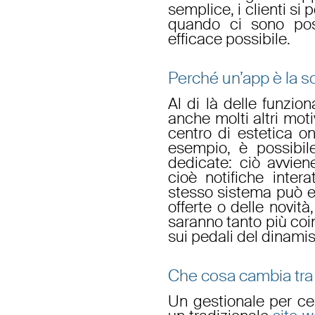
semplice, i clienti si
quando ci sono post
efficace possibile.
Perché un’app è la so
Al di là delle funzion
anche molti altri motiv
centro di estetica on
esempio, è possibile
dedicate
: ciò avvie
cioè notifiche intera
stesso sistema può e
offerte
o delle
novità
saranno tanto più coi
sui pedali del dinami
Che cosa cambia tra
Un
gestionale
per
ce