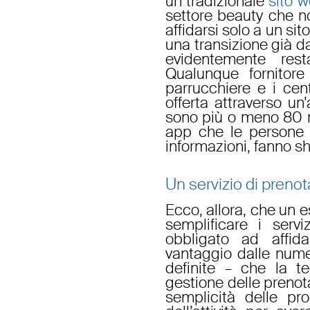
un tradizionale
sito 
settore beauty
che n
affidarsi solo a un sit
una transizione già da
evidentemente rest
Qualunque fornitore
parrucchiere
e i
cent
offerta attraverso un
sono più o meno 80 mi
app che le persone
informazioni, fanno
s
Un servizio di preno
Ecco, allora, che un 
semplificare i serv
obbligato ad affida
vantaggio dalle nume
definite – che la t
gestione delle prenot
semplicità delle pr