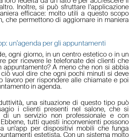
a loro fedeltà da un lato e per accrescere il
altro. Inoltre, si può sfruttare l’
applicazione
niera efficace: molto utili a questo scopo
h
, che permettono di aggiornare in maniera
app: un’agenda per gli appuntamenti
, ogni giorno, in un centro estetico o in un
e per ricevere le telefonate dei clienti che
un appuntamento
? A meno che non si abbia
 ciò vuol dire che ogni pochi minuti si deve
io lavoro per rispondere alle chiamate e poi
untamento in agenda.
oduttività, una situazione di questo tipo può
gio i clienti presenti nel salone, che si
re di un servizio non professionale e con
. Ebbene, tutti questi inconvenienti possono
 a un’
app per dispositivi mobili
che funga
untamenti estetista
. Con un sistema molto