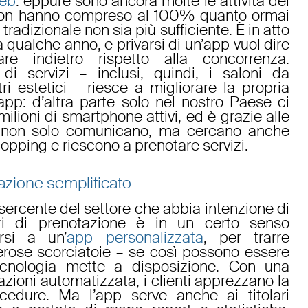
web
: eppure sono ancora molte le attività del
on hanno compreso al 100% quanto ormai
o tradizionale non sia più sufficiente. È in atto
 qualche anno, e privarsi di un’app vuol dire
are indietro rispetto alla concorrenza.
 di servizi – inclusi, quindi, i
saloni da
ri estetici
– riesce a migliorare la propria
’app: d’altra parte solo nel nostro Paese ci
lioni di smartphone attivi, ed è grazie alle
 non solo comunicano, ma cercano anche
hopping
e riescono a
prenotare servizi
.
tazione semplificato
esercente del settore che abbia intenzione di
izi di prenotazione è in un certo senso
rsi a un’
app personalizzata
, per trarre
rose scorciatoie – se così possono essere
ecnologia mette a disposizione. Con una
azioni automatizzata
, i clienti apprezzano la
ocedure. Ma l’app serve anche ai titolari