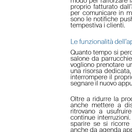
modo per rafforzare l
proprio fatturato dall’
per comunicare
in ma
sono le
notifiche pus
tempestiva i clienti.
Le funzionalità dell’
Quanto tempo si perde
salone da parrucchier
vogliono
prenotare 
una risorsa dedicata,
interrompere il propr
segnare il nuovo app
Oltre a ridurre la pr
anche mettere a disa
ritrovano a usufrui
continue interruzioni
sparire se si ricorre
anche da
agenda app