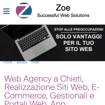
HOME
Abruzzo
Chieti
Web Agency a Chieti,
Realizzazione Siti Web, E-
Commerce, Gestionali e
Portali Web, App