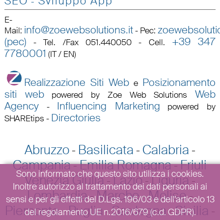
SEO
Sviluppo App
-
E-
info@zoewebsolutions.it
zoewebsolutio
Mail
:
-
Pec
:
(pec)
+39 347
-
Tel. /Fax 051.440050 - Cell.
7780001
(IT / EN)
Realizzazione Siti Web
Posizionamento
e
siti web
Web
powered by Zoe Web Solutions
Agency
Influencing Marketing
-
powered by
Directories
SHAREtips
-
Abruzzo
Basilicata
Calabria
-
-
-
Campania
Emilia Romagna
Friuli
-
-
Sono informato che questo sito utilizza i cookies.
Venezia Giulia
Lazio
Liguria
-
-
-
Inoltre autorizzo al trattamento dei dati personali ai
Lombardia
Marche
Molise
-
-
-
sensi e per gli effetti del D.Lgs. 196/03 e dell’articolo 13
Piemonte
Puglia
Sardegna
Sicilia
-
-
-
-
del regolamento UE n.2016/679 (c.d. GDPR).