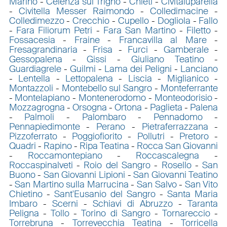
Marino
-
Celenza sul Trigno
-
Chieti
-
Civitaluparella
-
Civitella Messer Raimondo
-
Colledimacine
-
Colledimezzo
-
Crecchio
-
Cupello
-
Dogliola
-
Fallo
-
Fara Filiorum Petri
-
Fara San Martino
-
Filetto
-
Fossacesia
-
Fraine
-
Francavilla al Mare
-
Fresagrandinaria
-
Frisa
-
Furci
-
Gamberale
-
Gessopalena
-
Gissi
-
Giuliano Teatino
-
Guardiagrele
-
Guilmi
-
Lama dei Peligni
-
Lanciano
-
Lentella
-
Lettopalena
-
Liscia
-
Miglianico
-
Montazzoli
-
Montebello sul Sangro
-
Monteferrante
-
Montelapiano
-
Montenerodomo
-
Monteodorisio
-
Mozzagrogna
-
Orsogna
-
Ortona
-
Paglieta
-
Palena
-
Palmoli
-
Palombaro
-
Pennadomo
-
Pennapiedimonte
-
Perano
-
Pietraferrazzana
-
Pizzoferrato
-
Poggiofiorito
-
Pollutri
-
Pretoro
-
Quadri
-
Rapino
-
Ripa Teatina
-
Rocca San Giovanni
-
Roccamontepiano
-
Roccascalegna
-
Roccaspinalveti
-
Roio del Sangro
-
Rosello
-
San
Buono
-
San Giovanni Lipioni
-
San Giovanni Teatino
-
San Martino sulla Marrucina
-
San Salvo
-
San Vito
Chietino
-
Sant'Eusanio del Sangro
-
Santa Maria
Imbaro
-
Scerni
-
Schiavi di Abruzzo
-
Taranta
Peligna
-
Tollo
-
Torino di Sangro
-
Tornareccio
-
Torrebruna
-
Torrevecchia Teatina
-
Torricella