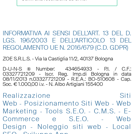
INFORMATIVA AI SENSI DELL’ART. 13 DEL D.
LGS. 196/2003 E DELL’ARTICOLO 13 DEL
REGOLAMENTO UE N.
2016/679 (C.D. GDPR)
ZOE S.R.L.S. - Via la Castiglia 11/2, 40137 Bologna
D-U-N-S ® Number: 434654933 - P.I. / C.F.:
03327721209 - Iscr. Reg. Imp.di Bologna in data
08/11/2013 n.03327721209 - R.E.A.: BO-510608 - Cap.
Soc. € 1.000,00 i.v. - N. Albo Artigiani 155400
Realizzazione Siti
Web
Posizionamento Siti Web
Web
-
-
Marketing
Tools S.E.O
.
C.M.S.
E-
-
-
-
Commerce e S.E.O.
Web
-
Design
Noleggio siti web
Local
-
-