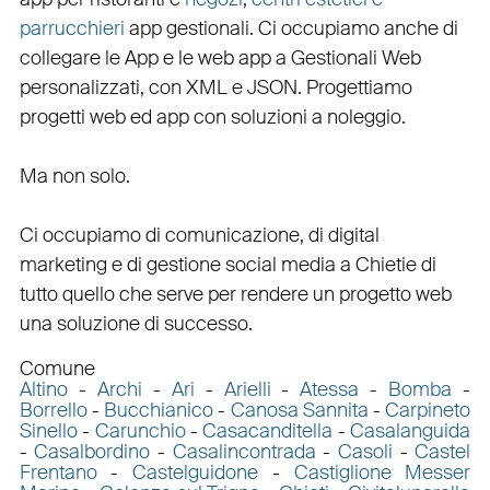
parrucchieri
app gestionali
. Ci occupiamo anche di
collegare
le
App
e le
web app
a
Gestionali Web
personalizzati
, con
XML
e
JSON
.
Progettiamo
progetti web
ed
app
con
soluzioni a noleggio
.
Ma non solo.
Ci occupiamo di
comunicazione
, di
digital
marketing
e di
gestione social media a Chieti
e di
tutto quello che serve per rendere un progetto web
una soluzione di successo.
Comune
Altino
-
Archi
-
Ari
-
Arielli
-
Atessa
-
Bomba
-
Borrello
-
Bucchianico
-
Canosa Sannita
-
Carpineto
Sinello
-
Carunchio
-
Casacanditella
-
Casalanguida
-
Casalbordino
-
Casalincontrada
-
Casoli
-
Castel
Frentano
-
Castelguidone
-
Castiglione Messer