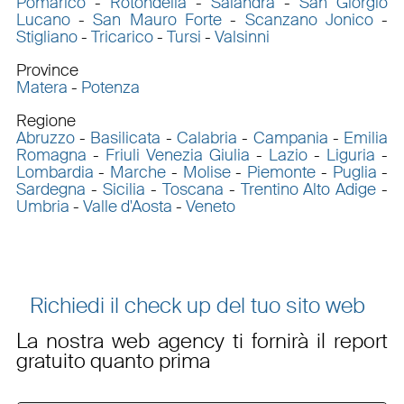
Pomarico
-
Rotondella
-
Salandra
-
San Giorgio
Lucano
-
San Mauro Forte
-
Scanzano Jonico
-
Stigliano
-
Tricarico
-
Tursi
-
Valsinni
Province
Matera
-
Potenza
Regione
Abruzzo
-
Basilicata
-
Calabria
-
Campania
-
Emilia
Romagna
-
Friuli Venezia Giulia
-
Lazio
-
Liguria
-
Lombardia
-
Marche
-
Molise
-
Piemonte
-
Puglia
-
Sardegna
-
Sicilia
-
Toscana
-
Trentino Alto Adige
-
Umbria
-
Valle d'Aosta
-
Veneto
Richiedi il check up del tuo sito web
La nostra web agency ti fornirà il report
gratuito quanto prima