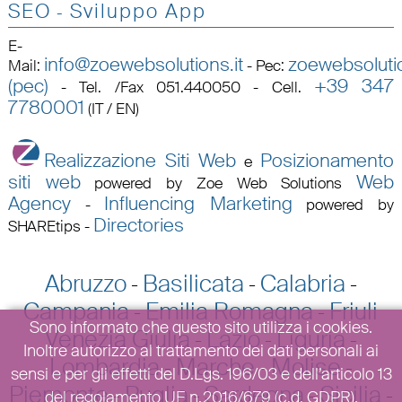
SEO
Sviluppo App
-
E-
info@zoewebsolutions.it
zoewebsolutio
Mail
:
-
Pec
:
(pec)
+39 347
-
Tel. /Fax 051.440050 - Cell.
7780001
(IT / EN)
Realizzazione Siti Web
Posizionamento
e
siti web
Web
powered by Zoe Web Solutions
Agency
Influencing Marketing
-
powered by
Directories
SHAREtips
-
Abruzzo
Basilicata
Calabria
-
-
-
Campania
Emilia Romagna
Friuli
-
-
Sono informato che questo sito utilizza i cookies.
Venezia Giulia
Lazio
Liguria
-
-
-
Inoltre autorizzo al trattamento dei dati personali ai
Lombardia
Marche
Molise
-
-
-
sensi e per gli effetti del D.Lgs. 196/03 e dell’articolo 13
Piemonte
Puglia
Sardegna
Sicilia
-
-
-
-
del regolamento UE n.2016/679 (c.d. GDPR).