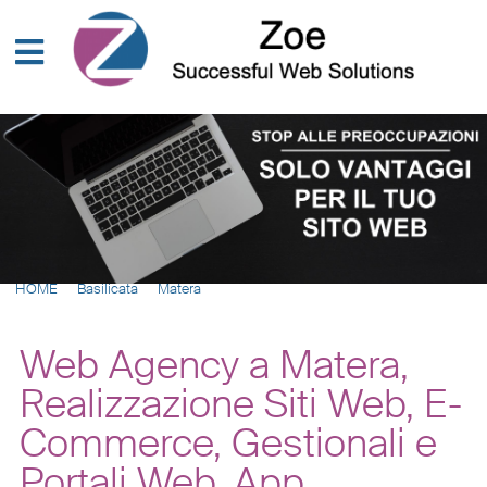
HOME
Basilicata
Matera
Web Agency a Matera,
Realizzazione Siti Web, E-
Commerce, Gestionali e
Portali Web, App