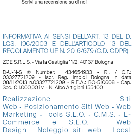
INFORMATIVA AI SENSI DELL’ART. 13 DEL D.
LGS. 196/2003 E DELL’ARTICOLO 13 DEL
REGOLAMENTO UE N.
2016/679 (C.D. GDPR)
ZOE S.R.L.S. - Via la Castiglia 11/2, 40137 Bologna
D-U-N-S ® Number: 434654933 - P.I. / C.F.:
03327721209 - Iscr. Reg. Imp.di Bologna in data
08/11/2013 n.03327721209 - R.E.A.: BO-510608 - Cap.
Soc. € 1.000,00 i.v. - N. Albo Artigiani 155400
Realizzazione Siti
Web
Posizionamento Siti Web
Web
-
-
Marketing
Tools S.E.O
.
C.M.S.
E-
-
-
-
Commerce e S.E.O.
Web
-
Design
Noleggio siti web
Local
-
-