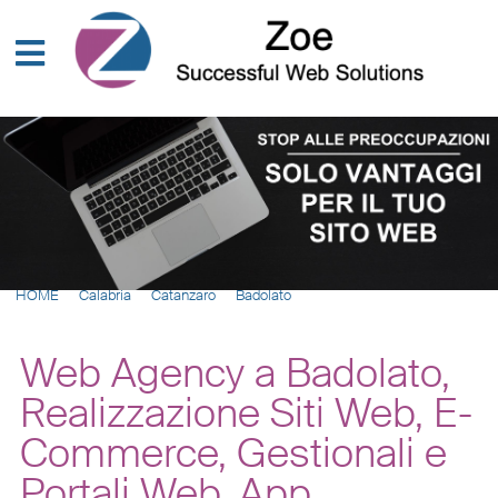
HOME
Calabria
Catanzaro
Badolato
Web Agency a Badolato,
Realizzazione Siti Web, E-
Commerce, Gestionali e
Portali Web, App