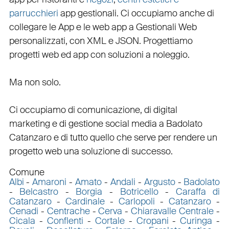
parrucchieri
app gestionali
. Ci occupiamo anche di
collegare
le
App
e le
web app
a
Gestionali Web
personalizzati
, con
XML
e
JSON
.
Progettiamo
progetti web
ed
app
con
soluzioni a noleggio
.
Ma non solo.
Ci occupiamo di
comunicazione
, di
digital
marketing
e di
gestione social media a Badolato
Catanzaro e di tutto quello che serve per rendere un
progetto web una soluzione di successo.
Comune
Albi
-
Amaroni
-
Amato
-
Andali
-
Argusto
-
Badolato
-
Belcastro
-
Borgia
-
Botricello
-
Caraffa di
Catanzaro
-
Cardinale
-
Carlopoli
-
Catanzaro
-
Cenadi
-
Centrache
-
Cerva
-
Chiaravalle Centrale
-
Cicala
-
Conflenti
-
Cortale
-
Cropani
-
Curinga
-