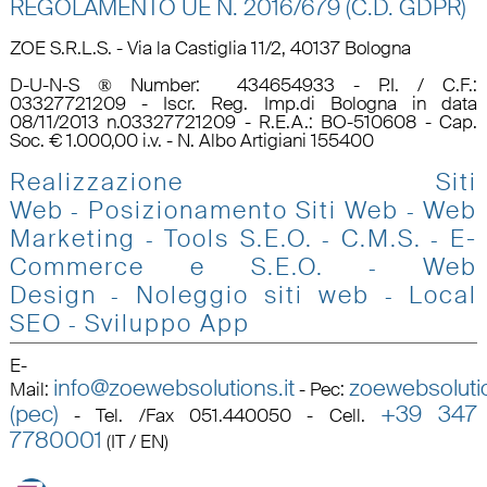
REGOLAMENTO UE N.
2016/679 (C.D. GDPR)
ZOE S.R.L.S. - Via la Castiglia 11/2, 40137 Bologna
D-U-N-S ® Number: 434654933 - P.I. / C.F.:
03327721209 - Iscr. Reg. Imp.di Bologna in data
08/11/2013 n.03327721209 - R.E.A.: BO-510608 - Cap.
Soc. € 1.000,00 i.v. - N. Albo Artigiani 155400
Realizzazione Siti
Web
Posizionamento Siti Web
Web
-
-
Marketing
Tools S.E.O
.
C.M.S.
E-
-
-
-
Commerce e S.E.O.
Web
-
Design
Noleggio siti web
Local
-
-
SEO
Sviluppo App
-
E-
info@zoewebsolutions.it
zoewebsolutio
Mail
:
-
Pec
:
(pec)
+39 347
-
Tel. /Fax 051.440050 - Cell.
7780001
(IT / EN)