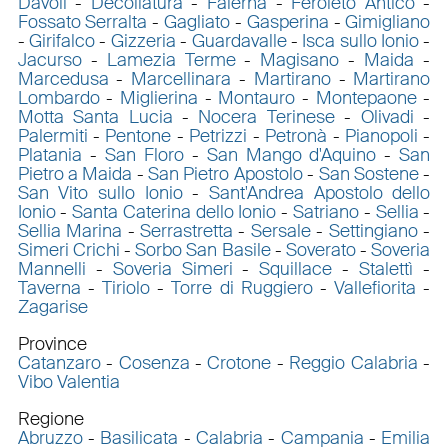
Davoli
-
Decollatura
-
Falerna
-
Feroleto Antico
-
Fossato Serralta
-
Gagliato
-
Gasperina
-
Gimigliano
-
Girifalco
-
Gizzeria
-
Guardavalle
-
Isca sullo Ionio
-
Jacurso
-
Lamezia Terme
-
Magisano
-
Maida
-
Marcedusa
-
Marcellinara
-
Martirano
-
Martirano
Lombardo
-
Miglierina
-
Montauro
-
Montepaone
-
Motta Santa Lucia
-
Nocera Terinese
-
Olivadi
-
Palermiti
-
Pentone
-
Petrizzi
-
Petronà
-
Pianopoli
-
Platania
-
San Floro
-
San Mango d'Aquino
-
San
Pietro a Maida
-
San Pietro Apostolo
-
San Sostene
-
San Vito sullo Ionio
-
Sant'Andrea Apostolo dello
Ionio
-
Santa Caterina dello Ionio
-
Satriano
-
Sellia
-
Sellia Marina
-
Serrastretta
-
Sersale
-
Settingiano
-
Simeri Crichi
-
Sorbo San Basile
-
Soverato
-
Soveria
Mannelli
-
Soveria Simeri
-
Squillace
-
Stalettì
-
Taverna
-
Tiriolo
-
Torre di Ruggiero
-
Vallefiorita
-
Zagarise
Province
Catanzaro
-
Cosenza
-
Crotone
-
Reggio Calabria
-
Vibo Valentia
Regione
Abruzzo
-
Basilicata
-
Calabria
-
Campania
-
Emilia