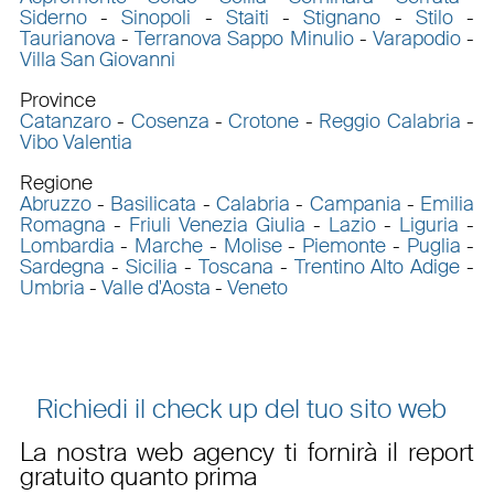
Siderno
-
Sinopoli
-
Staiti
-
Stignano
-
Stilo
-
Taurianova
-
Terranova Sappo Minulio
-
Varapodio
-
Villa San Giovanni
Province
Catanzaro
-
Cosenza
-
Crotone
-
Reggio Calabria
-
Vibo Valentia
Regione
Abruzzo
-
Basilicata
-
Calabria
-
Campania
-
Emilia
Romagna
-
Friuli Venezia Giulia
-
Lazio
-
Liguria
-
Lombardia
-
Marche
-
Molise
-
Piemonte
-
Puglia
-
Sardegna
-
Sicilia
-
Toscana
-
Trentino Alto Adige
-
Umbria
-
Valle d'Aosta
-
Veneto
Richiedi il check up del tuo sito web
La nostra web agency ti fornirà il report
gratuito quanto prima