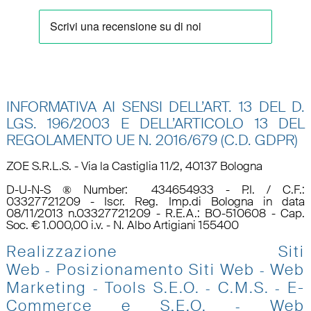
INFORMATIVA AI SENSI DELL’ART. 13 DEL D.
LGS. 196/2003 E DELL’ARTICOLO 13 DEL
REGOLAMENTO UE N.
2016/679 (C.D. GDPR)
ZOE S.R.L.S. - Via la Castiglia 11/2, 40137 Bologna
D-U-N-S ® Number: 434654933 - P.I. / C.F.:
03327721209 - Iscr. Reg. Imp.di Bologna in data
08/11/2013 n.03327721209 - R.E.A.: BO-510608 - Cap.
Soc. € 1.000,00 i.v. - N. Albo Artigiani 155400
Realizzazione Siti
Web
Posizionamento Siti Web
Web
-
-
Marketing
Tools S.E.O
.
C.M.S.
E-
-
-
-
Commerce e S.E.O.
Web
-