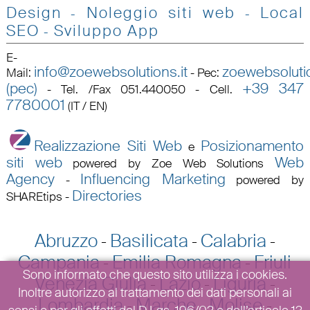
Design
Noleggio siti web
Local
-
-
SEO
Sviluppo App
-
E-
info@zoewebsolutions.it
zoewebsolutio
Mail
:
-
Pec
:
(pec)
+39 347
-
Tel. /Fax 051.440050 - Cell.
7780001
(IT / EN)
Realizzazione Siti Web
Posizionamento
e
siti web
Web
powered by Zoe Web Solutions
Agency
Influencing Marketing
-
powered by
Directories
SHAREtips
-
Abruzzo
Basilicata
Calabria
-
-
-
Campania
Emilia Romagna
Friuli
-
-
Sono informato che questo sito utilizza i cookies.
Venezia Giulia
Lazio
Liguria
-
-
-
Inoltre autorizzo al trattamento dei dati personali ai
Lombardia
Marche
Molise
-
-
-