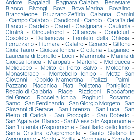
Ardore
-
Bagaladi
-
Bagnara Calabra
-
Benestare
-
Bianco
-
Bivongi
-
Bova
-
Bova Marina
-
Bovalino
-
Brancaleone
-
Bruzzano Zeffirio
-
Calanna
-
Camini
-
Campo Calabro
-
Candidoni
-
Canolo
-
Caraffa del
Bianco
-
Cardeto
-
Careri
-
Casignana
-
Caulonia
-
Ciminà
-
Cinquefrondi
-
Cittanova
-
Condofuri
-
Cosoleto
-
Delianuova
-
Feroleto della Chiesa
-
Ferruzzano
-
Fiumara
-
Galatro
-
Gerace
-
Giffone
-
Gioia Tauro
-
Gioiosa Ionica
-
Grotteria
-
Laganadi
-
Laureana di Borrello
-
Locri
-
Mammola
-
Marina di
Gioiosa Ionica
-
Maropati
-
Martone
-
Melicuccà
-
Melicucco
-
Melito di Porto Salvo
-
Molochio
-
Monasterace
-
Montebello Ionico
-
Motta San
Giovanni
-
Oppido Mamertina
-
Palizzi
-
Palmi
-
Pazzano
-
Placanica
-
Platì
-
Polistena
-
Portigliola
-
Reggio di Calabria
-
Riace
-
Rizziconi
-
Roccaforte
del Greco
-
Roccella Ionica
-
Roghudi
-
Rosarno
-
Samo
-
San Ferdinando
-
San Giorgio Morgeto
-
San
Giovanni di Gerace
-
San Lorenzo
-
San Luca
-
San
Pietro di Caridà
-
San Procopio
-
San Roberto
-
Sant'Agata del Bianco
-
Sant'Alessio in Aspromonte
-
Sant'Eufemia d'Aspromonte
-
Sant'Ilario dello Ionio
-
Santa Cristina d'Aspromonte
-
Santo Stefano in
Aspromonte
-
Scido
-
Scilla
-
Seminara
-
Serrata
-