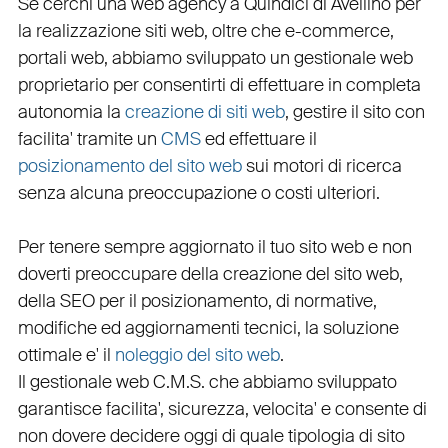
Se cerchi una
web agency a Quindici
di Avellino per
la
realizzazione siti web
, oltre che
e-commerce
,
portali web
, abbiamo sviluppato un
gestionale web
proprietario per consentirti di effettuare in completa
autonomia la
creazione di siti web
, gestire il sito con
facilita' tramite un
CMS
ed effettuare il
posizionamento del sito web
sui motori di ricerca
senza alcuna preoccupazione o costi ulteriori.
Per tenere sempre aggiornato il tuo sito web e non
doverti preoccupare della creazione del sito web,
della
SEO
per il posizionamento, di normative,
modifiche ed aggiornamenti tecnici, la soluzione
ottimale e' il
noleggio del sito web
.
Il
gestionale web C.M.S.
che abbiamo sviluppato
garantisce
facilita'
,
sicurezza
,
velocita'
e consente di
non dovere decidere oggi di quale tipologia di sito