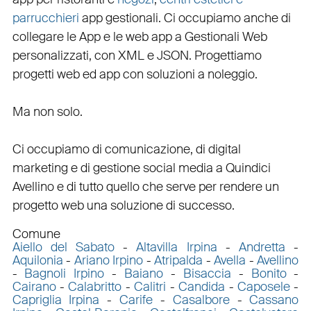
parrucchieri
app gestionali
. Ci occupiamo anche di
collegare
le
App
e le
web app
a
Gestionali Web
personalizzati
, con
XML
e
JSON
.
Progettiamo
progetti web
ed
app
con
soluzioni a noleggio
.
Ma non solo.
Ci occupiamo di
comunicazione
, di
digital
marketing
e di
gestione social media a Quindici
Avellino e di tutto quello che serve per rendere un
progetto web una soluzione di successo.
Comune
Aiello del Sabato
-
Altavilla Irpina
-
Andretta
-
Aquilonia
-
Ariano Irpino
-
Atripalda
-
Avella
-
Avellino
-
Bagnoli Irpino
-
Baiano
-
Bisaccia
-
Bonito
-
Cairano
-
Calabritto
-
Calitri
-
Candida
-
Caposele
-
Capriglia Irpina
-
Carife
-
Casalbore
-
Cassano