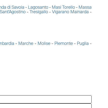
nda di Savoia
-
Lagosanto
-
Masi Torello
-
Massa
Sant'Agostino
-
Tresigallo
-
Vigarano Mainarda
-
mbardia
-
Marche
-
Molise
-
Piemonte
-
Puglia
-