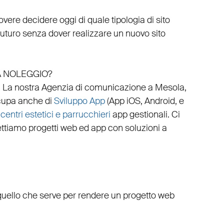
vere decidere oggi di quale tipologia di sito
 futuro senza dover realizzare un nuovo sito
A NOLEGGIO?
.
La nostra
Agenzia di comunicazione a Mesola
,
cupa anche di
Sviluppo App
(
App iOS
,
Android
, e
,
centri estetici e parrucchieri
app gestionali
. Ci
ttiamo progetti web
ed
app
con
soluzioni a
 quello che serve per rendere un progetto web