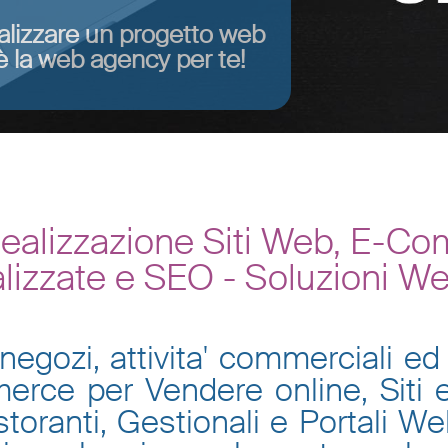
alizzare un progetto web
 la web agency per te!
alizzazione Siti Web, E-Co
lizzate e SEO - Soluzioni W
negozi, attivita' commerciali ed 
mmerce per Vendere online, Siti
toranti, Gestionali e Portali W