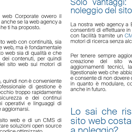
Solo vantaggi:
noleggio del sit
o web Corporate ovvero il
do anche se la web agency a
La nostra
web agency a 
che ti ha proposto.
consentirti di effettuare
con facilità tramite un
C
motori di ricerca senza alc
ito web con continuità, sia
le web, ma è fondamentale
ito web sia di qualità e che
Per tenere sempre aggior
 dei contenuti, per quindi
creazione del sito w
el sito web sui motori di
aggiornamenti tecnici
, l
Il
gestionale web
che abbi
e consente di non dovere d
, quindi non è conveniente
in quanto è
modulare
, c
fessionale di gestione è
anche in futuro.
ecchio troppo rapidamente
sicurezza e dei continui
i operativi e linguaggi di
Lo sai che ri
aggiornarsi.
sito web
costa
un sito web e di un CMS di
zzare soluzioni open source
a noleggio
?
codice ottimizzato.