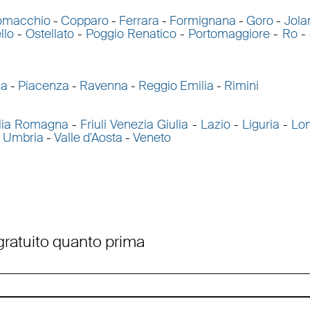
omacchio
-
Copparo
-
Ferrara
-
Formignana
-
Goro
-
Jola
llo
-
Ostellato
-
Poggio Renatico
-
Portomaggiore
-
Ro
-
ma
-
Piacenza
-
Ravenna
-
Reggio Emilia
-
Rimini
lia Romagna
-
Friuli Venezia Giulia
-
Lazio
-
Liguria
-
Lo
-
Umbria
-
Valle d'Aosta
-
Veneto
 gratuito quanto prima