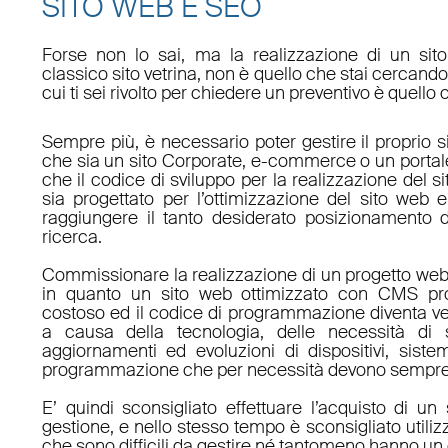
SITO WEB E SEO
Forse non lo sai, ma la realizzazione di un sit
classico sito vetrina, non è quello che stai cercan
cui ti sei rivolto per chiedere un preventivo è quello 
Sempre più, è necessario poter gestire il proprio s
che sia un sito Corporate, e-commerce o un porta
che il codice di sviluppo per la realizzazione del s
sia progettato per l’ottimizzazione del sito web e
raggiungere il tanto desiderato posizionamento d
ricerca.
Commissionare la realizzazione di un progetto web
in quanto un sito web ottimizzato con CMS pro
costoso ed il codice di programmazione diventa v
a causa della tecnologia, delle necessità di 
aggiornamenti ed evoluzioni di dispositivi, sistem
programmazione che per necessità devono sempre 
E’ quindi sconsigliato effettuare l’acquisto di 
gestione, e nello stesso tempo è sconsigliato utili
che sono difficili da gestire né tantomeno hanno un 