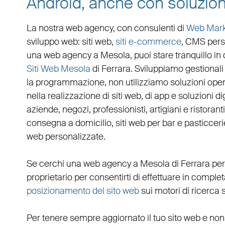
Android, anche con soluzion
La nostra web agency, con
consulenti di
Web Mark
sviluppo web
:
siti web
,
siti e-commerce
, CMS pers
una
web agency a Mesola
, puoi stare tranquillo 
Siti Web Mesola
di Ferrara. Sviluppiamo
gestionali
la programmazione, non utilizziamo soluzioni ope
nella realizzazione di siti web, di app e soluzioni d
aziende
,
negozi
,
professionisti
,
artigiani
e
ristoranti
consegna a domicilio
,
siti web per bar
e
pasticceri
web personalizzate
.
Se cerchi una
web agency a Mesola
di Ferrara per
proprietario per consentirti di effettuare in compl
posizionamento del sito web
sui motori di ricerca 
Per tenere sempre aggiornato il tuo sito web e non