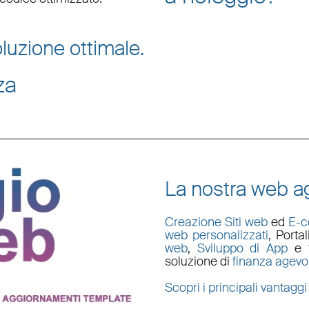
luzione ottimale.
za
La nostra web ag
Creazione Siti web
ed
E-
web personalizzati
,
Porta
web
,
Sviluppo di App
e t
soluzione di
finanza agevo
Scopri i principali vantaggi