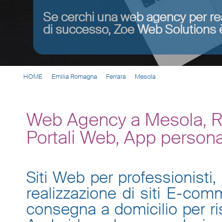
Se cerchi una web agency per re
di successo, Zoe Web Solutions è
HOME
Emilia Romagna
Ferrara
Mesola
Web Agency a Mesola, Re
Portali Web, App persona
Siti Web per professionisti, 
realizzazione di siti E-co
consegna a domicilio per ris