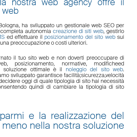
 la nostra web agency offre il
o web
Bologna
, ha sviluppato un
gestionale web
SEO
per
 in completa autonomia
creazione di siti web
, gestirlo
MS
ed effettuare il
posizionamento del sito web
sui
una preoccupazione o costi ulteriori.
nato il tuo sito web e non doverti preoccupare di
eb, posizionamento
,
normative
,
modifiche
ed
a soluzione ottimale è il
noleggio del sito web
.
amo sviluppato garantisce
facilità
;
sicurezza
,
velocità
ecidere oggi di quale tipologia di sito hai necessità
onsentendo quindi di cambiare la tipologia di sito
sparmi e la
realizzazione del
 meno nella nostra
soluzione