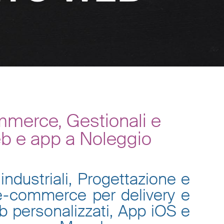
mmerce, Gestionali e
eb e app a Noleggio
industriali, Progettazione e
 e-commerce per delivery e
eb personalizzati, App iOS e