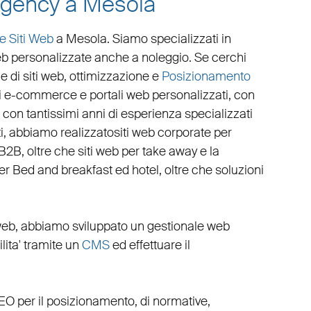
 agency a Mesola
e Siti Web
a Mesola
. Siamo specializzati in
eb personalizzate
anche a noleggio. Se cerchi
e di siti web
,
ottimizzazione
e
Posizionamento
ti e-commerce
e
portali web personalizzati
, con
con tantissimi anni di esperienza specializzati
ati, abbiamo realizzato
siti web corporate
per
 B2B
, oltre che
siti web per take away
e la
per Bed and breakfast ed hotel
, oltre che
soluzioni
web
, abbiamo sviluppato un
gestionale web
cilita' tramite un
CMS
ed effettuare il
EO
per il posizionamento, di normative,