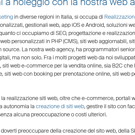
i a noleggio con la nostra web
eting
in diverse regioni in Italia, si occupa di
Realizzazion
onalizzati,
gestionali web
,
app iOS e Android
,
soluzioni w
in quanto ci occupiamo di
SEO
,
progettazione e realizzazion
 web personalizzati in PHP
(
CMS
),
siti web aggiornabili
,
si
n source. La nostra
web agency
, ha programmatori senior 
igitali, ma non solo. Fra i molti progetti web da noi svilupp
,
siti web e-commerce
per la
vendita online, sia B2C che
e
,
siti web con booking
per
prenotazione online
,
siti web 
 la
realizzazione siti web
, oltre che
e-commerce
,
portali 
eta autonomia la
creazione di siti web
, gestire il sito con fa
senza alcuna preoccupazione o costi ulteriori.
 doverti preoccupare della creazione del sito web, della
S