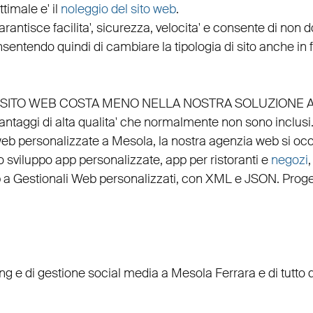
timale e' il
noleggio del sito web
.
arantisce
facilita'
,
sicurezza
,
velocita'
e consente di non do
nsentendo quindi di cambiare la tipologia di sito anche in
EL SITO WEB COSTA MENO NELLA NOSTRA SOLUZIONE 
vantaggi di alta qualita' che normalmente non sono inclusi
 web personalizzate a Mesola, la nostra
agenzia web
si oc
lo
sviluppo app personalizzate
,
app per ristoranti
e
negozi
p
a
Gestionali Web personalizzati
, con
XML
e
JSON
.
Proge
ing
e di
gestione social media a Mesola
Ferrara e di tutto