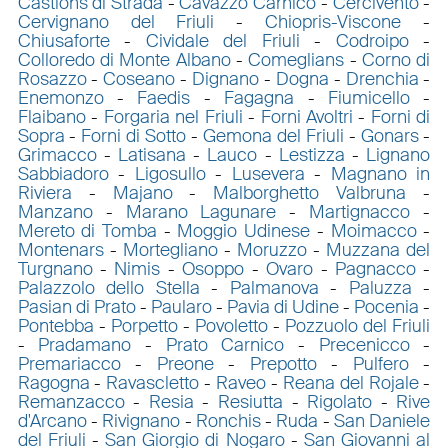
Castions di Strada
-
Cavazzo Carnico
-
Cercivento
-
Cervignano del Friuli
-
Chiopris-Viscone
-
Chiusaforte
-
Cividale del Friuli
-
Codroipo
-
Colloredo di Monte Albano
-
Comeglians
-
Corno di
Rosazzo
-
Coseano
-
Dignano
-
Dogna
-
Drenchia
-
Enemonzo
-
Faedis
-
Fagagna
-
Fiumicello
-
Flaibano
-
Forgaria nel Friuli
-
Forni Avoltri
-
Forni di
Sopra
-
Forni di Sotto
-
Gemona del Friuli
-
Gonars
-
Grimacco
-
Latisana
-
Lauco
-
Lestizza
-
Lignano
Sabbiadoro
-
Ligosullo
-
Lusevera
-
Magnano in
Riviera
-
Majano
-
Malborghetto Valbruna
-
Manzano
-
Marano Lagunare
-
Martignacco
-
Mereto di Tomba
-
Moggio Udinese
-
Moimacco
-
Montenars
-
Mortegliano
-
Moruzzo
-
Muzzana del
Turgnano
-
Nimis
-
Osoppo
-
Ovaro
-
Pagnacco
-
Palazzolo dello Stella
-
Palmanova
-
Paluzza
-
Pasian di Prato
-
Paularo
-
Pavia di Udine
-
Pocenia
-
Pontebba
-
Porpetto
-
Povoletto
-
Pozzuolo del Friuli
-
Pradamano
-
Prato Carnico
-
Precenicco
-
Premariacco
-
Preone
-
Prepotto
-
Pulfero
-
Ragogna
-
Ravascletto
-
Raveo
-
Reana del Rojale
-
Remanzacco
-
Resia
-
Resiutta
-
Rigolato
-
Rive
d'Arcano
-
Rivignano
-
Ronchis
-
Ruda
-
San Daniele
del Friuli
-
San Giorgio di Nogaro
-
San Giovanni al