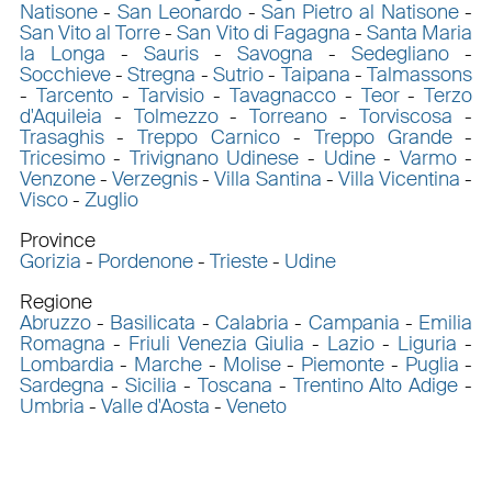
Natisone
-
San Leonardo
-
San Pietro al Natisone
-
San Vito al Torre
-
San Vito di Fagagna
-
Santa Maria
la Longa
-
Sauris
-
Savogna
-
Sedegliano
-
Socchieve
-
Stregna
-
Sutrio
-
Taipana
-
Talmassons
-
Tarcento
-
Tarvisio
-
Tavagnacco
-
Teor
-
Terzo
d'Aquileia
-
Tolmezzo
-
Torreano
-
Torviscosa
-
Trasaghis
-
Treppo Carnico
-
Treppo Grande
-
Tricesimo
-
Trivignano Udinese
-
Udine
-
Varmo
-
Venzone
-
Verzegnis
-
Villa Santina
-
Villa Vicentina
-
Visco
-
Zuglio
Province
Gorizia
-
Pordenone
-
Trieste
-
Udine
Regione
Abruzzo
-
Basilicata
-
Calabria
-
Campania
-
Emilia
Romagna
-
Friuli Venezia Giulia
-
Lazio
-
Liguria
-
Lombardia
-
Marche
-
Molise
-
Piemonte
-
Puglia
-
Sardegna
-
Sicilia
-
Toscana
-
Trentino Alto Adige
-
Umbria
-
Valle d'Aosta
-
Veneto