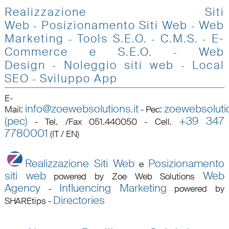
Realizzazione Siti
Web
Posizionamento Siti Web
Web
-
-
Marketing
Tools S.E.O
.
C.M.S.
E-
-
-
-
Commerce e S.E.O.
Web
-
Design
Noleggio siti web
Local
-
-
SEO
Sviluppo App
-
E-
info@zoewebsolutions.it
zoewebsolutio
Mail
:
-
Pec
:
(pec)
+39 347
-
Tel. /Fax 051.440050 - Cell.
7780001
(IT / EN)
Realizzazione Siti Web
Posizionamento
e
siti web
Web
powered by Zoe Web Solutions
Agency
Influencing Marketing
-
powered by
Directories
SHAREtips
-