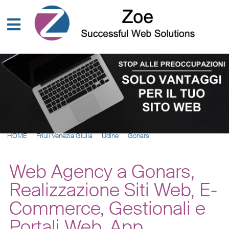
HOME
Friuli Venezia Giulia
Udine
Gonars
Web Agency a Gonars,
Realizzazione Siti Web, E-
Commerce, Gestionali e
Portali Web, App