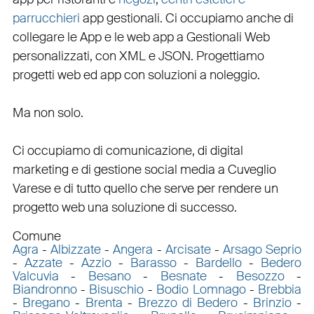
parrucchieri
app gestionali
. Ci occupiamo anche di
collegare
le
App
e le
web app
a
Gestionali Web
personalizzati
, con
XML
e
JSON
.
Progettiamo
progetti web
ed
app
con
soluzioni a noleggio
.
Ma non solo.
Ci occupiamo di
comunicazione
, di
digital
marketing
e di
gestione social media a Cuveglio
Varese e di tutto quello che serve per rendere un
progetto web una soluzione di successo.
Comune
Agra
-
Albizzate
-
Angera
-
Arcisate
-
Arsago Seprio
-
Azzate
-
Azzio
-
Barasso
-
Bardello
-
Bedero
Valcuvia
-
Besano
-
Besnate
-
Besozzo
-
Biandronno
-
Bisuschio
-
Bodio Lomnago
-
Brebbia
-
Bregano
-
Brenta
-
Brezzo di Bedero
-
Brinzio
-