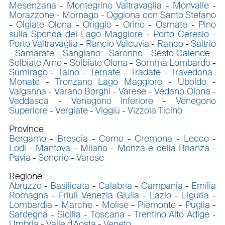
Mesenzana
-
Montegrino Valtravaglia
-
Monvalle
-
Morazzone
-
Mornago
-
Oggiona con Santo Stefano
-
Olgiate Olona
-
Origgio
-
Orino
-
Osmate
-
Pino
sulla Sponda del Lago Maggiore
-
Porto Ceresio
-
Porto Valtravaglia
-
Rancio Valcuvia
-
Ranco
-
Saltrio
-
Samarate
-
Sangiano
-
Saronno
-
Sesto Calende
-
Solbiate Arno
-
Solbiate Olona
-
Somma Lombardo
-
Sumirago
-
Taino
-
Ternate
-
Tradate
-
Travedona-
Monate
-
Tronzano Lago Maggiore
-
Uboldo
-
Valganna
-
Varano Borghi
-
Varese
-
Vedano Olona
-
Veddasca
-
Venegono Inferiore
-
Venegono
Superiore
-
Vergiate
-
Viggiù
-
Vizzola Ticino
Province
Bergamo
-
Brescia
-
Como
-
Cremona
-
Lecco
-
Lodi
-
Mantova
-
Milano
-
Monza e della Brianza
-
Pavia
-
Sondrio
-
Varese
Regione
Abruzzo
-
Basilicata
-
Calabria
-
Campania
-
Emilia
Romagna
-
Friuli Venezia Giulia
-
Lazio
-
Liguria
-
Lombardia
-
Marche
-
Molise
-
Piemonte
-
Puglia
-
Sardegna
-
Sicilia
-
Toscana
-
Trentino Alto Adige
-
Umbria
-
Valle d'Aosta
-
Veneto