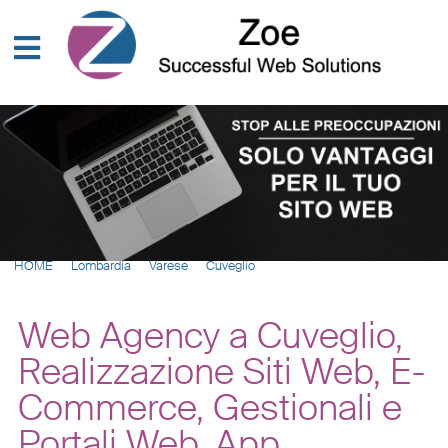
HOME
Lombardia
Varese
Cuveglio
Web Agency a Cuveglio,
Realizzazione Siti Web, E-
Commerce, Gestionali e
Portali Web, App