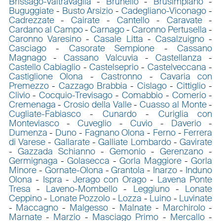
Brissago-Valtravaglia
-
Brunello
-
Brusimpiano
-
Buguggiate
-
Busto Arsizio
-
Cadegliano-Viconago
-
Cadrezzate
-
Cairate
-
Cantello
-
Caravate
-
Cardano al Campo
-
Carnago
-
Caronno Pertusella
-
Caronno Varesino
-
Casale Litta
-
Casalzuigno
-
Casciago
-
Casorate Sempione
-
Cassano
Magnago
-
Cassano Valcuvia
-
Castellanza
-
Castello Cabiaglio
-
Castelseprio
-
Castelveccana
-
Castiglione Olona
-
Castronno
-
Cavaria con
Premezzo
-
Cazzago Brabbia
-
Cislago
-
Cittiglio
-
Clivio
-
Cocquio-Trevisago
-
Comabbio
-
Comerio
-
Cremenaga
-
Crosio della Valle
-
Cuasso al Monte
-
Cugliate-Fabiasco
-
Cunardo
-
Curiglia con
Monteviasco
-
Cuveglio
-
Cuvio
-
Daverio
-
Dumenza
-
Duno
-
Fagnano Olona
-
Ferno
-
Ferrera
di Varese
-
Gallarate
-
Galliate Lombardo
-
Gavirate
-
Gazzada Schianno
-
Gemonio
-
Gerenzano
-
Germignaga
-
Golasecca
-
Gorla Maggiore
-
Gorla
Minore
-
Gornate-Olona
-
Grantola
-
Inarzo
-
Induno
Olona
-
Ispra
-
Jerago con Orago
-
Lavena Ponte
Tresa
-
Laveno-Mombello
-
Leggiuno
-
Lonate
Ceppino
-
Lonate Pozzolo
-
Lozza
-
Luino
-
Luvinate
-
Maccagno
-
Malgesso
-
Malnate
-
Marchirolo
-
Marnate
-
Marzio
-
Masciago Primo
-
Mercallo
-