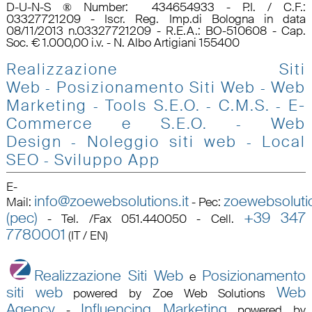
D-U-N-S ® Number: 434654933 - P.I. / C.F.:
03327721209 - Iscr. Reg. Imp.di Bologna in data
08/11/2013 n.03327721209 - R.E.A.: BO-510608 - Cap.
Soc. € 1.000,00 i.v. - N. Albo Artigiani 155400
Realizzazione Siti
Web
Posizionamento Siti Web
Web
-
-
Marketing
Tools S.E.O
.
C.M.S.
E-
-
-
-
Commerce e S.E.O.
Web
-
Design
Noleggio siti web
Local
-
-
SEO
Sviluppo App
-
E-
info@zoewebsolutions.it
zoewebsolutio
Mail
:
-
Pec
:
(pec)
+39 347
-
Tel. /Fax 051.440050 - Cell.
7780001
(IT / EN)
Realizzazione Siti Web
Posizionamento
e
siti web
Web
powered by Zoe Web Solutions
Agency
Influencing Marketing
-
powered by