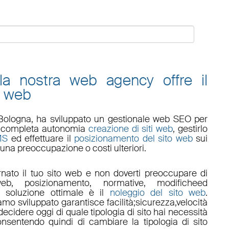
 la nostra web agency offre il
o web
Bologna
, ha sviluppato un
gestionale web
SEO
per
 in completa autonomia
creazione di siti web
, gestirlo
MS
ed effettuare il
posizionamento del sito web
sui
una preoccupazione o costi ulteriori.
nato il tuo sito web e non doverti preoccupare di
eb, posizionamento
,
normative
,
modifiche
ed
a soluzione ottimale è il
noleggio del sito web
.
amo sviluppato garantisce
facilità
;
sicurezza
,
velocità
ecidere oggi di quale tipologia di sito hai necessità
onsentendo quindi di cambiare la tipologia di sito