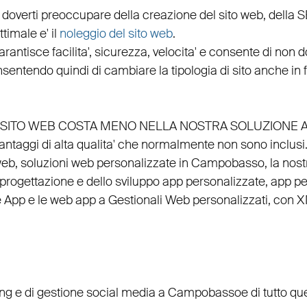
 doverti preoccupare della creazione del sito web, della
S
timale e' il
noleggio del sito web
.
arantisce
facilita'
,
sicurezza
,
velocita'
e consente di non do
nsentendo quindi di cambiare la tipologia di sito anche in
EL SITO WEB COSTA MENO NELLA NOSTRA SOLUZIONE 
vantaggi di alta qualita' che normalmente non sono inclusi
web
, soluzioni web personalizzate in Campobasso, la nos
progettazione
e dello
sviluppo app personalizzate
,
app per
e
App
e le
web app
a
Gestionali Web personalizzati
, con
X
ing
e di
gestione social media a Campobasso
e di tutto q