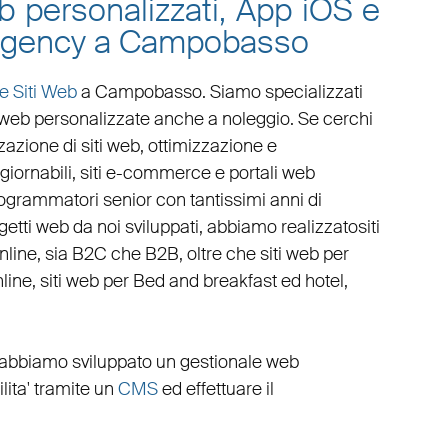
eb personalizzati, App iOS e
b agency a Campobasso
e Siti Web
a Campobasso
. Siamo specializzati
 web personalizzate
anche a noleggio. Se cerchi
zazione di siti web
,
ottimizzazione
e
giornabili
,
siti e-commerce
e
portali web
rogrammatori senior con tantissimi anni di
rogetti web da noi sviluppati, abbiamo realizzato
siti
online, sia B2C che B2B
, oltre che
siti web per
line
,
siti web per Bed and breakfast ed hotel
,
 abbiamo sviluppato un
gestionale web
cilita' tramite un
CMS
ed effettuare il