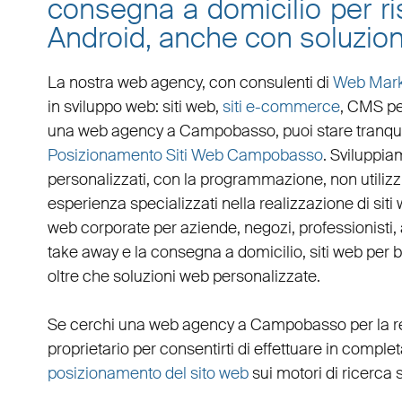
consegna a domicilio per ris
Android, anche con soluzio
La nostra web agency, con
consulenti di
Web Mark
in
sviluppo web
:
siti web
,
siti e-commerce
, CMS pe
una
web agency a Campobasso
, puoi stare tranq
Posizionamento Siti Web Campobasso
. Sviluppi
personalizzati
, con la programmazione, non utiliz
esperienza specializzati nella realizzazione di siti 
web corporate
per
aziende
,
negozi
,
professionisti
,
take away
e la
consegna a domicilio
,
siti web per 
oltre che
soluzioni web personalizzate
.
Se cerchi una
web agency a Campobasso
per la
r
proprietario per consentirti di effettuare in compl
posizionamento del sito web
sui motori di ricerca 