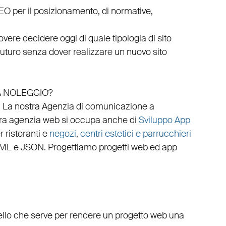
EO
per il posizionamento, di normative,
vere decidere oggi di quale tipologia di sito
 futuro senza dover realizzare un nuovo sito
A NOLEGGIO?
.
La nostra
Agenzia di comunicazione a
tra
agenzia web
si occupa anche di
Sviluppo App
 ristoranti
e
negozi
,
centri estetici e parrucchieri
ML
e
JSON
.
Progettiamo progetti web
ed
app
uello che serve per rendere un progetto web una