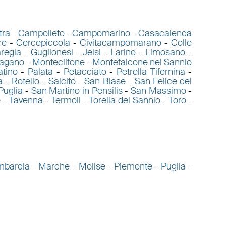
tra
-
Campolieto
-
Campomarino
-
Casacalenda
re
-
Cercepiccola
-
Civitacampomarano
-
Colle
regia
-
Guglionesi
-
Jelsi
-
Larino
-
Limosano
-
agano
-
Montecilfone
-
Montefalcone nel Sannio
atino
-
Palata
-
Petacciato
-
Petrella Tifernina
-
a
-
Rotello
-
Salcito
-
San Biase
-
San Felice del
Puglia
-
San Martino in Pensilis
-
San Massimo
-
e
-
Tavenna
-
Termoli
-
Torella del Sannio
-
Toro
-
mbardia
-
Marche
-
Molise
-
Piemonte
-
Puglia
-