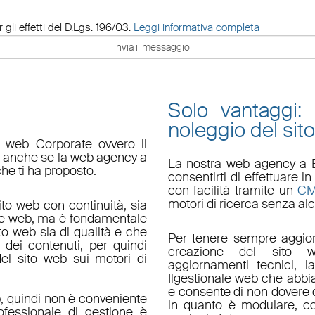
 gli effetti del D.Lgs. 196/03.
Leggi informativa completa
Solo vantaggi:
noleggio del sit
o web Corporate ovvero il
do anche se la web agency a
La nostra
web agency a 
che ti ha proposto.
consentirti di effettuare
con facilità tramite un
C
motori di ricerca senza alc
ito web con continuità, sia
le web, ma è fondamentale
ito web sia di qualità e che
Per tenere sempre aggior
 dei contenuti, per quindi
creazione del sito w
el sito web sui motori di
aggiornamenti tecnici
, l
Il
gestionale web
che abbi
e consente di non dovere d
, quindi non è conveniente
in quanto è
modulare
, c
fessionale di gestione è