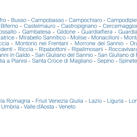
fro
-
Busso
-
Campobasso
-
Campochiaro
-
Campodipie
 Biferno
-
Castelmauro
-
Castropignano
-
Cercemaggio
ossalto
-
Gambatesa
-
Gildone
-
Guardialfiera
-
Guardia
atrice
-
Mirabello Sannitico
-
Molise
-
Monacilioni
-
Mont
ccia
-
Montorio nei Frentani
-
Morrone del Sannio
-
Or
identi
-
Riccia
-
Ripabottoni
-
Ripalimosani
-
Roccavivar
nni in Galdo
-
San Giuliano del Sannio
-
San Giuliano di 
lia a Pianisi
-
Santa Croce di Magliano
-
Sepino
-
Spinet
lia Romagna
-
Friuli Venezia Giulia
-
Lazio
-
Liguria
-
Lo
-
Umbria
-
Valle d'Aosta
-
Veneto