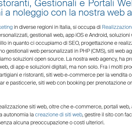
toranti, Gestionali e Portali W
ni a noleggio con la nostra we
eting
in diverse regioni in Italia, si occupa di
Realizzazion
rsonalizzati,
gestionali web
,
app iOS e Android
,
soluzioni
uillo in quanto ci occupiamo di
SEO
,
progettazione e realiz
amo
gestionali web personalizzati in PHP
(
CMS
),
siti web ag
ziamo soluzioni open source. La nostra
web agency
, ha p
web, di app e soluzioni digitali, ma non solo. Fra i molti p
artigiani
e
ristoranti
,
siti web e-commerce
per la
vendita 
bar
e
pasticcerie
,
siti web con booking
per
prenotazione on
ealizzazione siti web
, oltre che
e-commerce
,
portali web
,
eta autonomia la
creazione di siti web
, gestire il sito con fa
senza alcuna preoccupazione o costi ulteriori.