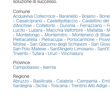
soluzione di successo.
Comune
Acquaviva Collecroce
-
Baranello
-
Bojano
-
Bone
-
Casalciprano
-
Castelbottaccio
-
Castellino del
d'Anchise
-
Colletorto
-
Duronia
-
Ferrazzano
-
F
Lucito
-
Lupara
-
Macchia Valfortore
-
Mafalda
-
M
-
Montelongo
-
Montemitro
-
Montenero di Bisa
Pietracatella
-
Pietracupa
-
Portocannone
-
Provv
Molise
-
San Giacomo degli Schiavoni
-
San Giova
San Polo Matese
-
Sant'Angelo Limosano
-
Sant'E
Trivento
-
Tufara
-
Ururi
-
Vinchiaturo
Province
Campobasso
-
Isernia
Regione
Abruzzo
-
Basilicata
-
Calabria
-
Campania
-
Emi
Sardegna
-
Sicilia
-
Toscana
-
Trentino Alto Adige