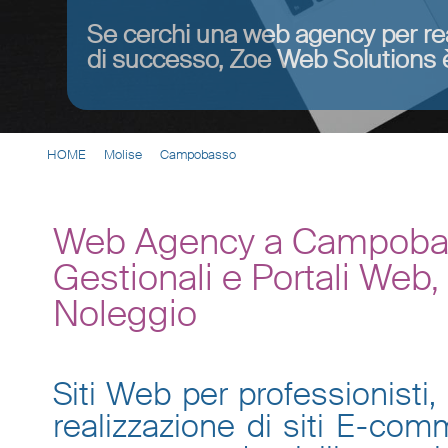
Se cerchi una web agency per re
di successo, Zoe Web Solutions è
HOME
Molise
Campobasso
Web Agency a Campobass
Gestionali e Portali Web
Noleggio
Siti Web per professionisti, 
realizzazione di siti E-co