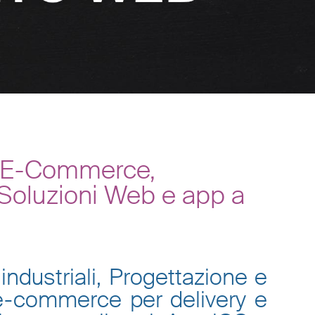
, E-Commerce,
 Soluzioni Web e app a
industriali, Progettazione e
 e-commerce per delivery e