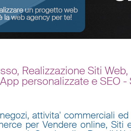
alizzare un progetto web
 la web agency per te!
o, Realizzazione Siti Web
, App personalizzate e SEO -
negozi, attivita' commerciali ed 
mmerce per Vendere online, Siti