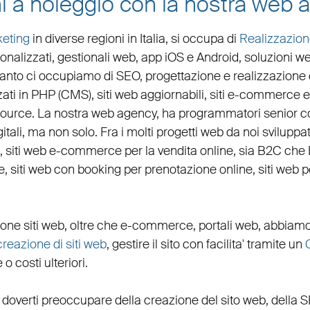
i a noleggio con la nostra web 
eting
in diverse regioni in Italia, si occupa di
Realizzazion
onalizzati,
gestionali web
,
app iOS e Android
,
soluzioni w
quanto ci occupiamo di
SEO
,
progettazione e realizzazione d
zati in PHP
(
CMS
),
siti web aggiornabili
,
siti e-commerce
ource. La nostra
web agency
, ha programmatori senior co
igitali, ma non solo. Fra i molti progetti web da noi svilupp
,
siti web e-commerce
per la
vendita online, sia B2C che
e
,
siti web con booking
per
prenotazione online
,
siti web 
ione siti web
, oltre che
e-commerce
,
portali web
, abbiamo
creazione di siti web
, gestire il sito con facilita' tramite un
 costi ulteriori.
 doverti preoccupare della creazione del sito web, della
S