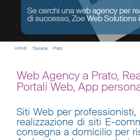
Se cerchi una web agency per re
di successo, Zoe Web Solutions è
HOME
Toscana
Prato
Web Agency a Prato, Rea
Portali Web, App persona
Siti Web per professionisti, 
realizzazione di siti E-co
consegna a domicilio per ris