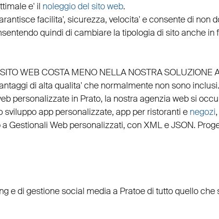
timale e' il
noleggio del sito web
.
arantisce
facilita'
,
sicurezza
,
velocita'
e consente di non do
nsentendo quindi di cambiare la tipologia di sito anche in
EL SITO WEB COSTA MENO NELLA NOSTRA SOLUZIONE 
vantaggi di alta qualita' che normalmente non sono inclusi
web personalizzate in Prato, la nostra
agenzia web
si occu
lo
sviluppo app personalizzate
,
app per ristoranti
e
negozi
p
a
Gestionali Web personalizzati
, con
XML
e
JSON
.
Proge
ing
e di
gestione social media a Prato
e di tutto quello ch