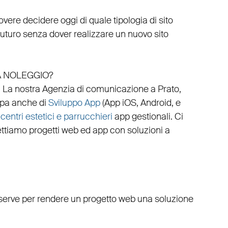
vere decidere oggi di quale tipologia di sito
 futuro senza dover realizzare un nuovo sito
A NOLEGGIO?
.
La nostra
Agenzia di comunicazione a Prato
,
pa anche di
Sviluppo App
(
App iOS
,
Android
, e
,
centri estetici e parrucchieri
app gestionali
. Ci
ttiamo progetti web
ed
app
con
soluzioni a
e serve per rendere un progetto web una soluzione