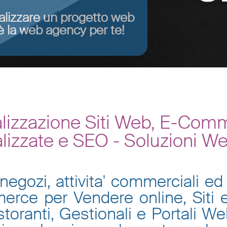
alizzare un progetto web
 la web agency per te!
lizzazione Siti Web, E-Comm
lizzate e SEO - Soluzioni W
negozi, attivita' commerciali ed 
mmerce per Vendere online, Siti
toranti, Gestionali e Portali W