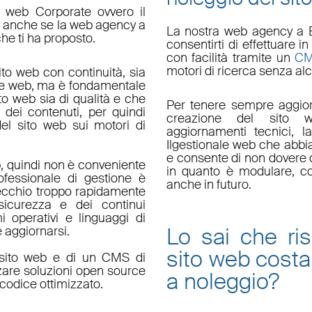
o web Corporate ovvero il
do anche se la web agency a
La nostra
web agency a 
che ti ha proposto.
consentirti di effettuare
con facilità tramite un
C
motori di ricerca senza alc
ito web con continuità, sia
le web, ma è fondamentale
ito web sia di qualità e che
Per tenere sempre aggior
 dei contenuti, per quindi
creazione del sito w
el sito web sui motori di
aggiornamenti tecnici
, l
Il
gestionale web
che abbi
e consente di non dovere d
, quindi non è conveniente
in quanto è
modulare
, c
fessionale di gestione è
anche in futuro.
ecchio troppo rapidamente
sicurezza e dei continui
i operativi e linguaggi di
Lo sai che ri
aggiornarsi.
sito web
costa
un sito web e di un CMS di
zzare soluzioni open source
a noleggio
?
codice ottimizzato.