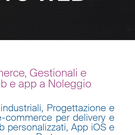
erce, Gestionali e
eb e app a Noleggio
industriali, Progettazione e
 e-commerce per delivery e
eb personalizzati, App iOS e