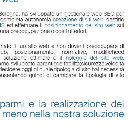
Bologna
, ha sviluppato un
gestionale web
SEO
per
 in completa autonomia
creazione di siti web
, gestirlo
MS
ed effettuare il
posizionamento del sito web
sui
una preoccupazione o costi ulteriori.
nato il tuo sito web e non doverti preoccupare di
eb, posizionamento
,
normative
,
modifiche
ed
a soluzione ottimale è il
noleggio del sito web
.
amo sviluppato garantisce
facilità
;
sicurezza
,
velocità
ecidere oggi di quale tipologia di sito hai necessità
onsentendo quindi di cambiare la tipologia di sito
sparmi e la
realizzazione del
 meno nella nostra
soluzione