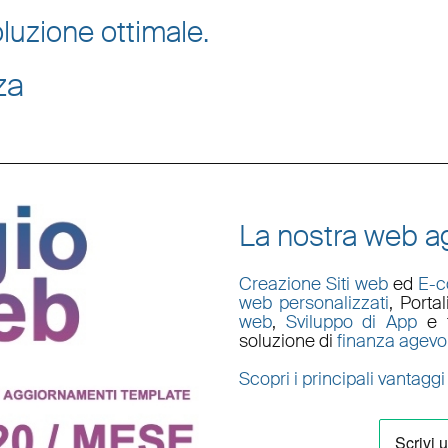
luzione ottimale.
za
La nostra web ag
Creazione Siti web
ed
E-
web personalizzati
,
Porta
web
,
Sviluppo di App
e t
soluzione di
finanza agevo
Scopri i principali vantaggi