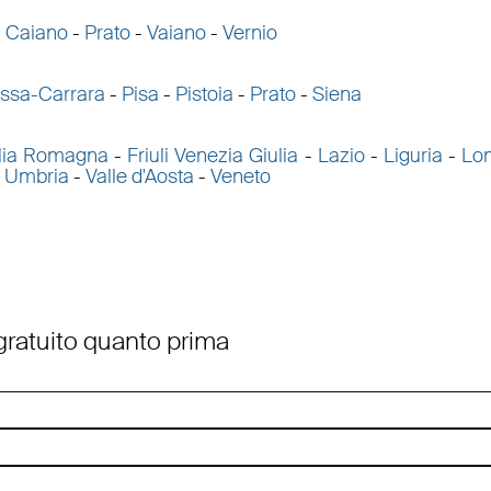
a Caiano
-
Prato
-
Vaiano
-
Vernio
ssa-Carrara
-
Pisa
-
Pistoia
-
Prato
-
Siena
lia Romagna
-
Friuli Venezia Giulia
-
Lazio
-
Liguria
-
Lo
-
Umbria
-
Valle d'Aosta
-
Veneto
 gratuito quanto prima