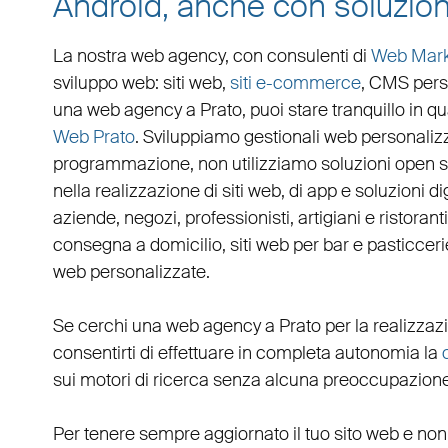
Android, anche con soluzion
La nostra web agency, con
consulenti di
Web Mark
sviluppo web
:
siti web
,
siti e-commerce
, CMS pers
una
web agency a Prato
, puoi stare tranquillo in 
Web Prato
. Sviluppiamo
gestionali web personaliz
programmazione, non utilizziamo soluzioni open s
nella realizzazione di siti web, di app e soluzioni d
aziende
,
negozi
,
professionisti
,
artigiani
e
ristoranti
consegna a domicilio
,
siti web per bar
e
pasticceri
web personalizzate
.
Se cerchi una
web agency a Prato
per la
realizzaz
consentirti di effettuare in completa autonomia la
sui motori di ricerca senza alcuna preoccupazione o
Per tenere sempre aggiornato il tuo sito web e non