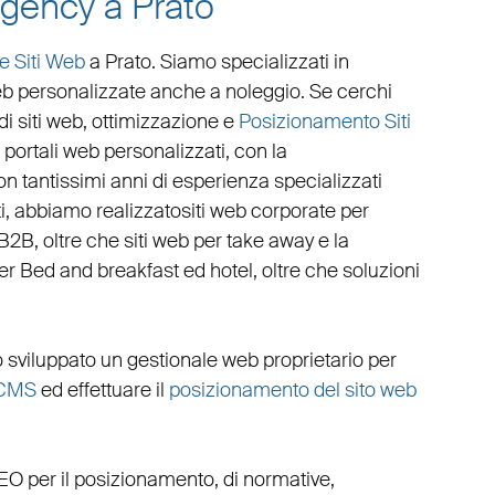
agency a Prato
e Siti Web
a Prato
. Siamo specializzati in
eb personalizzate
anche a noleggio. Se cerchi
i siti web
,
ottimizzazione
e
Posizionamento Siti
e
portali web personalizzati
, con la
n tantissimi anni di esperienza specializzati
ati, abbiamo realizzato
siti web corporate
per
 B2B
, oltre che
siti web per take away
e la
per Bed and breakfast ed hotel
, oltre che
soluzioni
 sviluppato un
gestionale web
proprietario per
CMS
ed effettuare il
posizionamento del sito web
EO
per il posizionamento, di normative,