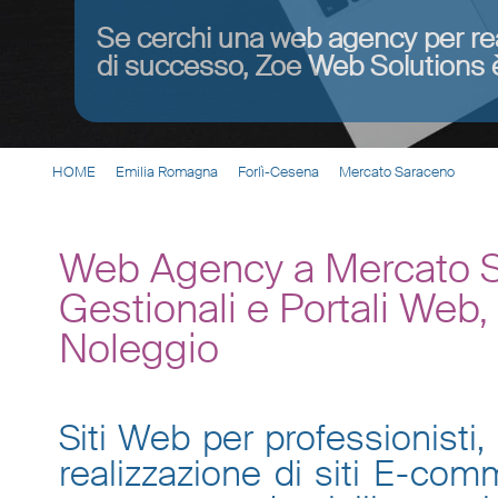
Se cerchi una web agency per re
di successo, Zoe Web Solutions è
HOME
Emilia Romagna
Forlì-Cesena
Mercato Saraceno
Web Agency a Mercato S
Gestionali e Portali Web
Noleggio
Siti Web per professionisti, 
realizzazione di siti E-co