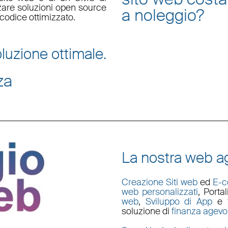
zzare soluzioni open source
a noleggio
?
codice ottimizzato.
luzione ottimale.
za
La nostra web ag
Creazione Siti web
ed
E-
web personalizzati
,
Porta
web
,
Sviluppo di App
e t
soluzione di
finanza agevo