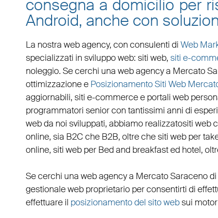
consegna a domicilio per ris
Android, anche con soluzio
La nostra web agency, con
consulenti di
Web Mark
specializzati in
sviluppo web
:
siti web
,
siti e-comm
noleggio. Se cerchi una
web agency a Mercato S
ottimizzazione
e
Posizionamento Siti Web Mercat
aggiornabili
,
siti e-commerce
e
portali web persona
programmatori senior con tantissimi anni di esperienz
web da noi sviluppati, abbiamo realizzato
siti web 
online, sia B2C che B2B
, oltre che
siti web per ta
online
,
siti web per Bed and breakfast ed hotel
, ol
Se cerchi una
web agency a Mercato Saraceno
di
gestionale web
proprietario per consentirti di eff
effettuare il
posizionamento del sito web
sui motori