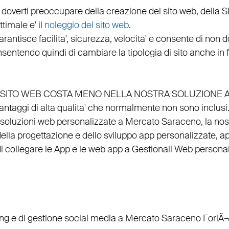
 doverti preoccupare della creazione del sito web, della
S
timale e' il
noleggio del sito web
.
arantisce
facilita'
,
sicurezza
,
velocita'
e consente di non do
nsentendo quindi di cambiare la tipologia di sito anche in
EL SITO WEB COSTA MENO NELLA NOSTRA SOLUZIONE 
vantaggi di alta qualita' che normalmente non sono inclusi
 soluzioni web personalizzate a Mercato Saraceno, la no
della
progettazione
e dello
sviluppo app personalizzate
,
ap
di
collegare
le
App
e le
web app
a
Gestionali Web personal
ing
e di
gestione social media a Mercato Saraceno
ForlÃ¬