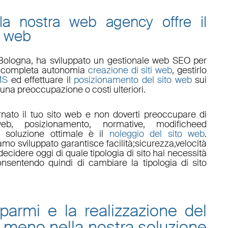
 la nostra web agency offre il
o web
Bologna
, ha sviluppato un
gestionale web
SEO
per
 in completa autonomia
creazione di siti web
, gestirlo
MS
ed effettuare il
posizionamento del sito web
sui
una preoccupazione o costi ulteriori.
nato il tuo sito web e non doverti preoccupare di
eb, posizionamento
,
normative
,
modifiche
ed
a soluzione ottimale è il
noleggio del sito web
.
amo sviluppato garantisce
facilità
;
sicurezza
,
velocità
ecidere oggi di quale tipologia di sito hai necessità
onsentendo quindi di cambiare la tipologia di sito
sparmi e la
realizzazione del
 meno nella nostra
soluzione