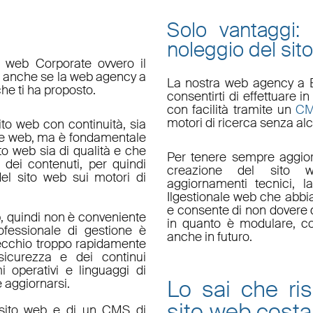
Solo vantaggi:
noleggio del sit
o web Corporate ovvero il
do anche se la web agency a
La nostra
web agency a 
che ti ha proposto.
consentirti di effettuare
con facilità tramite un
C
motori di ricerca senza alc
ito web con continuità, sia
le web, ma è fondamentale
ito web sia di qualità e che
Per tenere sempre aggior
 dei contenuti, per quindi
creazione del sito w
el sito web sui motori di
aggiornamenti tecnici
, l
Il
gestionale web
che abbi
e consente di non dovere d
, quindi non è conveniente
in quanto è
modulare
, c
fessionale di gestione è
anche in futuro.
ecchio troppo rapidamente
sicurezza e dei continui
i operativi e linguaggi di
Lo sai che ri
aggiornarsi.
sito web
costa
un sito web e di un CMS di