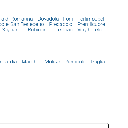
ella di Romagna
-
Dovadola
-
Forlì
-
Forlimpopoli
-
ico e San Benedetto
-
Predappio
-
Premilcuore
-
-
Sogliano al Rubicone
-
Tredozio
-
Verghereto
mbardia
-
Marche
-
Molise
-
Piemonte
-
Puglia
-