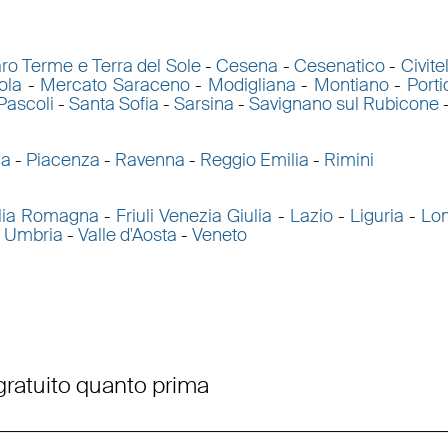
ro Terme e Terra del Sole
-
Cesena
-
Cesenatico
-
Civit
ola
-
Mercato Saraceno
-
Modigliana
-
Montiano
-
Port
Pascoli
-
Santa Sofia
-
Sarsina
-
Savignano sul Rubicone
ma
-
Piacenza
-
Ravenna
-
Reggio Emilia
-
Rimini
lia Romagna
-
Friuli Venezia Giulia
-
Lazio
-
Liguria
-
Lo
-
Umbria
-
Valle d'Aosta
-
Veneto
 gratuito quanto prima