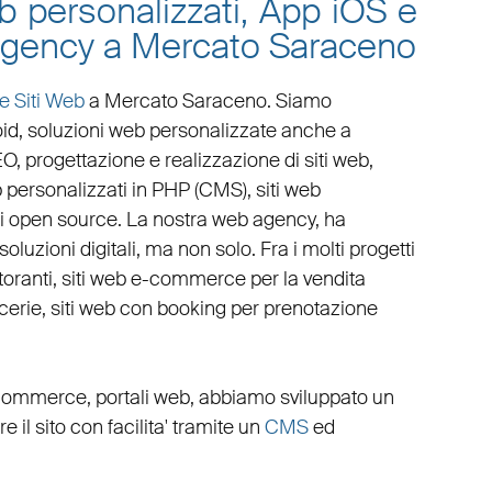
eb personalizzati, App iOS e
 agency a Mercato Saraceno
e Siti Web
a Mercato Saraceno
. Siamo
oid
,
soluzioni web personalizzate
anche a
EO
,
progettazione e realizzazione di siti web
,
 personalizzati in PHP
(
CMS
),
siti web
i open source. La nostra
web agency
, ha
luzioni digitali, ma non solo. Fra i molti progetti
toranti
,
siti web e-commerce
per la
vendita
cerie
,
siti web con booking
per
prenotazione
commerce
,
portali web
, abbiamo sviluppato un
ire il sito con facilita' tramite un
CMS
ed