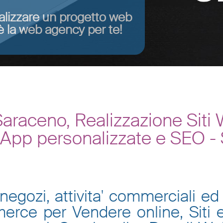
alizzare un progetto web
 la web agency per te!
araceno, Realizzazione Sit
, App personalizzate e SEO -
negozi, attivita' commerciali ed 
mmerce per Vendere online, Siti