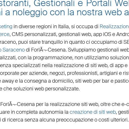
toranti, Gestionali e Portali W
ni a noleggio con la nostra web
eting
in diverse regioni in Italia, si occupa di
Realizzazion
erce
, CMS personalizzati,
gestionali web
,
app iOS e Andr
araceno
, puoi stare tranquillo in quanto ci occupiamo di
S
o Saraceno
di ForlÃ¬-Cesena. Sviluppiamo
gestionali web
lizzati
, con la programmazione, non utilizziamo soluzion
a specializzati nella realizzazione di siti web, di app e so
corporate
per
aziende
,
negozi
,
professionisti
,
artigiani
e
ris
ke away
e la
consegna a domicilio
,
siti web per bar
e
pastic
tre che
soluzioni web personalizzate
.
 ForlÃ¬-Cesena per la
realizzazione siti web
, oltre che
e-
ettuare in completa autonomia la
creazione di siti web
, gest
 di ricerca senza alcuna preoccupazione o costi ulteriori.