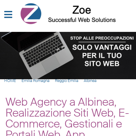
HOME
Emilia Romagna
Reggio Emilia
Albinea
Web Agency a Albinea,
Realizzazione Siti Web, E-
Commerce, Gestionali e
Portali Web, App