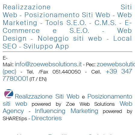
Realizzazione Siti
Web
Posizionamento Siti Web
Web
-
-
Marketing
Tools S.E.O
.
C.M.S.
E-
-
-
-
Commerce e S.E.O.
Web
-
Design
Noleggio siti web
Local
-
-
SEO
Sviluppo App
-
E-
info@zoewebsolutions.it
zoewebsolutio
Mail
:
-
Pec
:
(pec)
+39 347
-
Tel. /Fax 051.440050 - Cell.
7780001
(IT / EN)
Realizzazione Siti Web
Posizionamento
e
siti web
Web
powered by Zoe Web Solutions
Agency
Influencing Marketing
-
powered by
Directories
SHAREtips
-