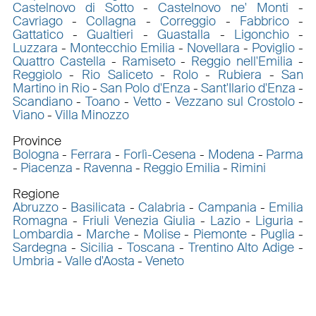
Castelnovo di Sotto
-
Castelnovo ne' Monti
-
Cavriago
-
Collagna
-
Correggio
-
Fabbrico
-
Gattatico
-
Gualtieri
-
Guastalla
-
Ligonchio
-
Luzzara
-
Montecchio Emilia
-
Novellara
-
Poviglio
-
Quattro Castella
-
Ramiseto
-
Reggio nell'Emilia
-
Reggiolo
-
Rio Saliceto
-
Rolo
-
Rubiera
-
San
Martino in Rio
-
San Polo d'Enza
-
Sant'Ilario d'Enza
-
Scandiano
-
Toano
-
Vetto
-
Vezzano sul Crostolo
-
Viano
-
Villa Minozzo
Province
Bologna
-
Ferrara
-
Forlì-Cesena
-
Modena
-
Parma
-
Piacenza
-
Ravenna
-
Reggio Emilia
-
Rimini
Regione
Abruzzo
-
Basilicata
-
Calabria
-
Campania
-
Emilia
Romagna
-
Friuli Venezia Giulia
-
Lazio
-
Liguria
-
Lombardia
-
Marche
-
Molise
-
Piemonte
-
Puglia
-
Sardegna
-
Sicilia
-
Toscana
-
Trentino Alto Adige
-
Umbria
-
Valle d'Aosta
-
Veneto