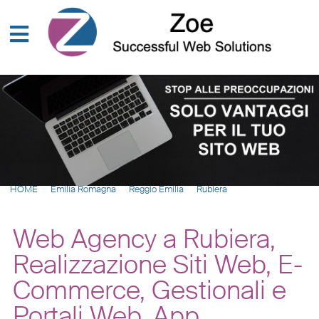
HOME
Emilia Romagna
Reggio Emilia
Rubiera
Web Agency a Rubiera,
Realizzazione Siti Web, E-
Commerce, Gestionali e
Portali Web, App