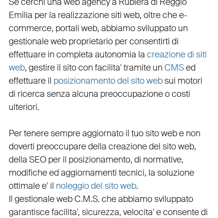
Se cerchi una
web agency a Rubiera
di Reggio
Emilia per la
realizzazione siti web
, oltre che
e-
commerce
,
portali web
, abbiamo sviluppato un
gestionale web
proprietario per consentirti di
effettuare in completa autonomia la
creazione di siti
web
, gestire il sito con facilita' tramite un
CMS
ed
effettuare il
posizionamento del sito web
sui motori
di ricerca senza alcuna preoccupazione o costi
ulteriori.
Per tenere sempre aggiornato il tuo sito web e non
doverti preoccupare della creazione del sito web,
della
SEO
per il posizionamento, di normative,
modifiche ed aggiornamenti tecnici, la soluzione
ottimale e' il
noleggio del sito web
.
Il
gestionale web C.M.S.
che abbiamo sviluppato
garantisce
facilita'
,
sicurezza
,
velocita'
e consente di