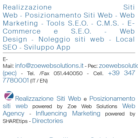
Realizzazione Siti
Web
Posizionamento Siti Web
Web
-
-
Marketing
Tools S.E.O
.
C.M.S.
E-
-
-
-
Commerce e S.E.O.
Web
-
Design
Noleggio siti web
Local
-
-
SEO
Sviluppo App
-
E-
info@zoewebsolutions.it
zoewebsolutio
Mail
:
-
Pec
:
(pec)
+39 347
-
Tel. /Fax 051.440050 - Cell.
7780001
(IT / EN)
Realizzazione Siti Web
Posizionamento
e
siti web
Web
powered by Zoe Web Solutions
Agency
Influencing Marketing
-
powered by
Directories
SHAREtips
-