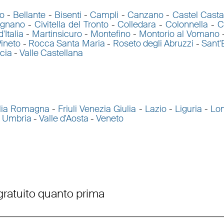
o
-
Bellante
-
Bisenti
-
Campli
-
Canzano
-
Castel Cast
ignano
-
Civitella del Tronto
-
Colledara
-
Colonnella
-
C
'Italia
-
Martinsicuro
-
Montefino
-
Montorio al Vomano
ineto
-
Rocca Santa Maria
-
Roseto degli Abruzzi
-
Sant'
cia
-
Valle Castellana
lia Romagna
-
Friuli Venezia Giulia
-
Lazio
-
Liguria
-
Lo
-
Umbria
-
Valle d'Aosta
-
Veneto
 gratuito quanto prima