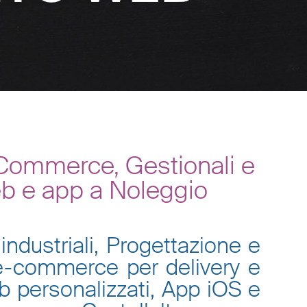
-Commerce, Gestionali e
eb e app a Noleggio
industriali, Progettazione e
 e-commerce per delivery e
eb personalizzati, App iOS e