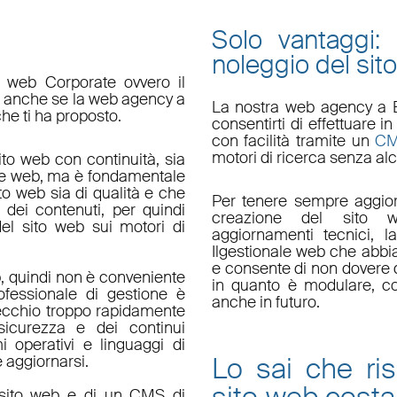
Solo vantaggi:
noleggio del sit
o web Corporate ovvero il
do anche se la web agency a
La nostra
web agency a 
che ti ha proposto.
consentirti di effettuare
con facilità tramite un
C
motori di ricerca senza alc
ito web con continuità, sia
le web, ma è fondamentale
ito web sia di qualità e che
Per tenere sempre aggior
 dei contenuti, per quindi
creazione del sito w
el sito web sui motori di
aggiornamenti tecnici
, l
Il
gestionale web
che abbi
e consente di non dovere d
, quindi non è conveniente
in quanto è
modulare
, c
fessionale di gestione è
anche in futuro.
ecchio troppo rapidamente
sicurezza e dei continui
i operativi e linguaggi di
Lo sai che ri
aggiornarsi.
un sito web e di un CMS di