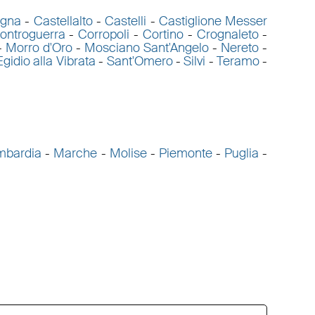
agna
-
Castellalto
-
Castelli
-
Castiglione Messer
ontroguerra
-
Corropoli
-
Cortino
-
Crognaleto
-
-
Morro d'Oro
-
Mosciano Sant'Angelo
-
Nereto
-
Egidio alla Vibrata
-
Sant'Omero
-
Silvi
-
Teramo
-
mbardia
-
Marche
-
Molise
-
Piemonte
-
Puglia
-