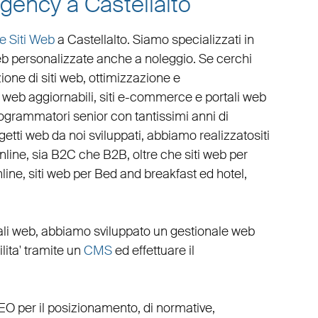
gency a Castellalto
e Siti Web
a Castellalto
. Siamo specializzati in
eb personalizzate
anche a noleggio. Se cerchi
ione di siti web
,
ottimizzazione
e
i web aggiornabili
,
siti e-commerce
e
portali web
rogrammatori senior con tantissimi anni di
rogetti web da noi sviluppati, abbiamo realizzato
siti
online, sia B2C che B2B
, oltre che
siti web per
line
,
siti web per Bed and breakfast ed hotel
,
ali web
, abbiamo sviluppato un
gestionale web
cilita' tramite un
CMS
ed effettuare il
EO
per il posizionamento, di normative,