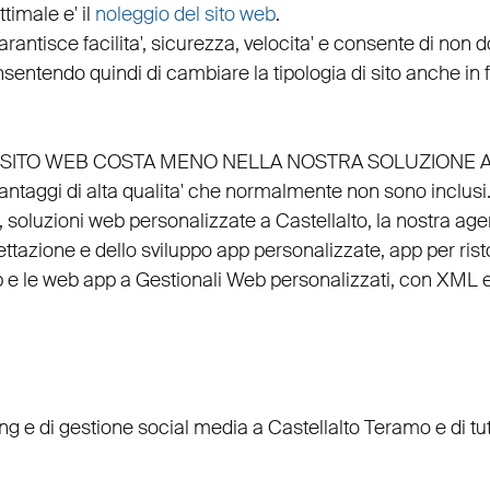
timale e' il
noleggio del sito web
.
arantisce
facilita'
,
sicurezza
,
velocita'
e consente di non do
nsentendo quindi di cambiare la tipologia di sito anche in
EL SITO WEB COSTA MENO NELLA NOSTRA SOLUZIONE 
vantaggi di alta qualita' che normalmente non sono inclusi
, soluzioni web personalizzate a Castellalto, la nostra
age
ettazione
e dello
sviluppo app personalizzate
,
app per rist
p
e le
web app
a
Gestionali Web personalizzati
, con
XML
ing
e di
gestione social media a Castellalto
Teramo e di tu