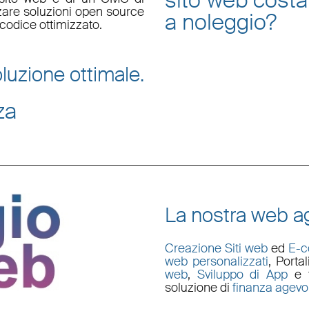
sito web
costa
zzare soluzioni open source
a noleggio
?
codice ottimizzato.
luzione ottimale.
za
La nostra web ag
Creazione Siti web
ed
E-
web personalizzati
,
Porta
web
,
Sviluppo di App
e t
soluzione di
finanza agevo