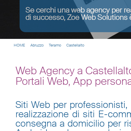
Se cerchi una web agency per re
di successo, Zoe Web Solutions è
HOME
Abruzzo
Teramo
Castellalto
Web Agency a Castellalto
Portali Web, App persona
Siti Web per professionisti, 
realizzazione di siti E-co
consegna a domicilio per ris