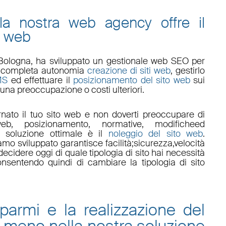
 la nostra web agency offre il
o web
Bologna
, ha sviluppato un
gestionale web
SEO
per
 in completa autonomia
creazione di siti web
, gestirlo
MS
ed effettuare il
posizionamento del sito web
sui
una preoccupazione o costi ulteriori.
nato il tuo sito web e non doverti preoccupare di
eb, posizionamento
,
normative
,
modifiche
ed
a soluzione ottimale è il
noleggio del sito web
.
amo sviluppato garantisce
facilità
;
sicurezza
,
velocità
ecidere oggi di quale tipologia di sito hai necessità
onsentendo quindi di cambiare la tipologia di sito
sparmi e la
realizzazione del