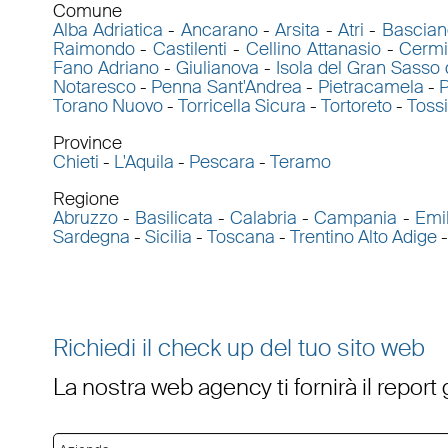
Comune
Alba Adriatica
-
Ancarano
-
Arsita
-
Atri
-
Bascian
Raimondo
-
Castilenti
-
Cellino Attanasio
-
Cerm
Fano Adriano
-
Giulianova
-
Isola del Gran Sasso d
Notaresco
-
Penna Sant'Andrea
-
Pietracamela
-
P
Torano Nuovo
-
Torricella Sicura
-
Tortoreto
-
Tossi
Province
Chieti
-
L'Aquila
-
Pescara
-
Teramo
Regione
Abruzzo
-
Basilicata
-
Calabria
-
Campania
-
Emi
Sardegna
-
Sicilia
-
Toscana
-
Trentino Alto Adige
Richiedi il check up del tuo sito web
La nostra web agency ti fornirà il report