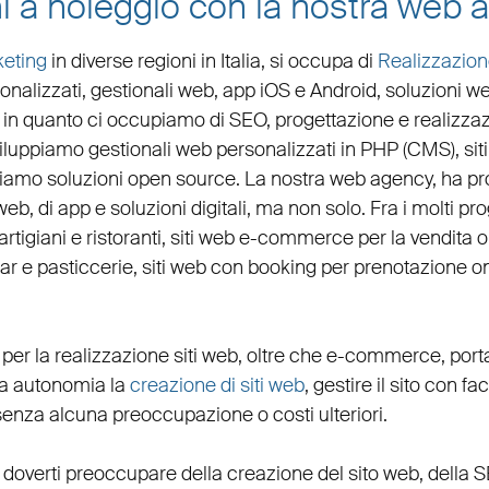
i a noleggio con la nostra web a
eting
in diverse regioni in Italia, si occupa di
Realizzazion
onalizzati,
gestionali web
,
app iOS e Android
,
soluzioni w
lo in quanto ci occupiamo di
SEO
,
progettazione e realizzaz
viluppiamo
gestionali web personalizzati in PHP
(
CMS
),
sit
ziamo soluzioni open source. La nostra
web agency
, ha p
web, di app e soluzioni digitali, ma non solo. Fra i molti p
artigiani
e
ristoranti
,
siti web e-commerce
per la
vendita 
bar
e
pasticcerie
,
siti web con booking
per
prenotazione on
per la
realizzazione siti web
, oltre che
e-commerce
,
port
eta autonomia la
creazione di siti web
, gestire il sito con fa
senza alcuna preoccupazione o costi ulteriori.
 doverti preoccupare della creazione del sito web, della
S