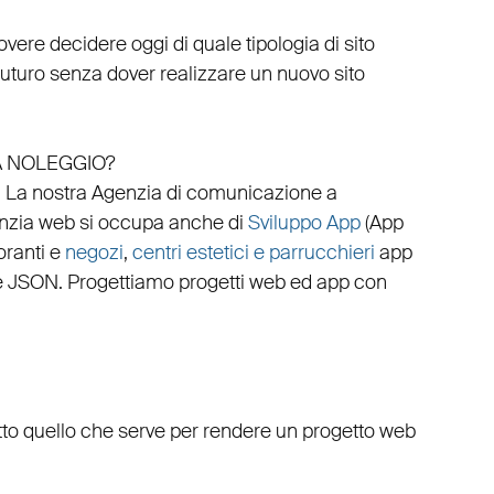
vere decidere oggi di quale tipologia di sito
 futuro senza dover realizzare un nuovo sito
A NOLEGGIO?
.
La nostra
Agenzia di comunicazione a
nzia web
si occupa anche di
Sviluppo App
(
App
oranti
e
negozi
,
centri estetici e parrucchieri
app
e
JSON
.
Progettiamo progetti web
ed
app
con
tto quello che serve per rendere un progetto web