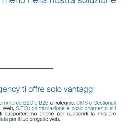
 meno nella nostra
soluzione
ency ti offre solo vantaggi
commerce B2C e B2B
a noleggio,
CMS e Gestionali
li Web
,
S.E.O.: ottimizzazione e posizionamento siti
i supporteremo anche per suggerirti la migliore
lata
per il tuo progetto web.