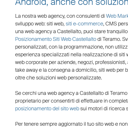
Android, anche con soluzion
La nostra web agency, con
consulenti di
Web Mark
sviluppo web
:
siti web
,
siti e-commerce
, CMS pers
una
web agency a Castellalto
, puoi stare tranquil
Posizionamento Siti Web Castellalto
di Teramo. S
personalizzati
, con la programmazione, non utiliz
esperienza specializzati nella realizzazione di siti 
web corporate
per
aziende
,
negozi
,
professionisti
,
take away
e la
consegna a domicilio
,
siti web per 
oltre che
soluzioni web personalizzate
.
Se cerchi una
web agency a Castellalto
di Teramo 
proprietario per consentirti di effettuare in compl
posizionamento del sito web
sui motori di ricerca 
Per tenere sempre aggiornato il tuo sito web e non