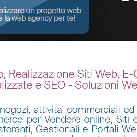
alizzare un progetto web
 la web agency per te!
, Realizzazione Siti Web, E
lizzate e SEO - Soluzioni W
negozi, attivita' commerciali ed 
mmerce per Vendere online, Siti
toranti, Gestionali e Portali W