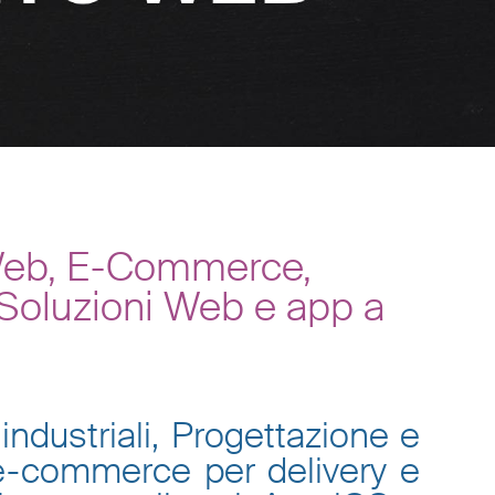
i Web, E-Commerce,
 Soluzioni Web e app a
industriali, Progettazione e
 e-commerce per delivery e