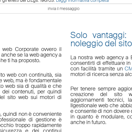
 gli effetti del D.Lgs. 196/03.
Leggi informativa completa
Solo vantaggi:
noleggio del sit
o web Corporate ovvero il
do anche se la web agency a
La nostra
web agency a 
che ti ha proposto.
consentirti di effettuare
con facilità tramite un
C
motori di ricerca senza alc
ito web con continuità, sia
le web, ma è fondamentale
ito web sia di qualità e che
Per tenere sempre aggior
 dei contenuti, per quindi
creazione del sito w
el sito web sui motori di
aggiornamenti tecnici
, l
Il
gestionale web
che abbi
e consente di non dovere d
, quindi non è conveniente
in quanto è
modulare
, c
fessionale di gestione è
anche in futuro.
ecchio troppo rapidamente
sicurezza e dei continui