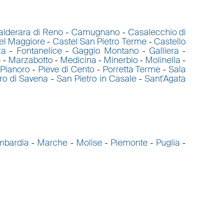
alderara di Reno
-
Camugnano
-
Casalecchio di
el Maggiore
-
Castel San Pietro Terme
-
Castello
za
-
Fontanelice
-
Gaggio Montano
-
Galliera
-
o
-
Marzabotto
-
Medicina
-
Minerbio
-
Molinella
-
Pianoro
-
Pieve di Cento
-
Porretta Terme
-
Sala
ro di Savena
-
San Pietro in Casale
-
Sant'Agata
mbardia
-
Marche
-
Molise
-
Piemonte
-
Puglia
-