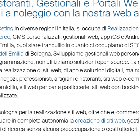
toranti, Gestionali e Portali W
i a noleggio con la nostra web a
eting
in diverse regioni in Italia, si occupa di
Realizzazion
erce
, CMS personalizzati,
gestionali web
,
app iOS e Andr
Emilia
, puoi stare tranquillo in quanto ci occupiamo di
SE
ell'Emilia
di Bologna. Sviluppiamo
gestionali web persona
ogrammazione, non utilizziamo soluzioni open source. La
 realizzazione di siti web, di app e soluzioni digitali, ma no
,
negozi
,
professionisti
,
artigiani
e
ristoranti
,
siti web e-co
micilio
,
siti web per bar
e
pasticcerie
,
siti web con bookin
lizzate
.
Bologna per la
realizzazione siti web
, oltre che
e-commer
ettuare in completa autonomia la
creazione di siti web
, gest
 di ricerca senza alcuna preoccupazione o costi ulteriori.