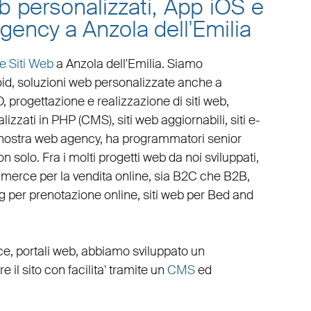
eb personalizzati, App iOS e
gency a Anzola dell'Emilia
e Siti Web
a Anzola dell'Emilia
. Siamo
oid
,
soluzioni web personalizzate
anche a
O
,
progettazione e realizzazione di siti web
,
lizzati in PHP
(
CMS
),
siti web aggiornabili
,
siti e-
 nostra
web agency
, ha programmatori senior
n solo. Fra i molti progetti web da noi sviluppati,
mmerce
per la
vendita online, sia B2C che B2B
,
g
per
prenotazione online
,
siti web per Bed and
ce
,
portali web
, abbiamo sviluppato un
ire il sito con facilita' tramite un
CMS
ed