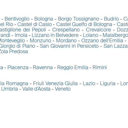
-
Bentivoglio
-
Bologna
-
Borgo Tossignano
-
Budrio
-
C
el Rio
-
Castel di Casio
-
Castel Guelfo di Bologna
-
Cast
astiglione dei Pepoli
-
Crespellano
-
Crevalcore
-
Doz
randi
-
Imola
-
Lizzano in Belvedere
-
Loiano
-
Malalberg
onteveglio
-
Monzuno
-
Mordano
-
Ozzano dell'Emilia
-
Giorgio di Piano
-
San Giovanni in Persiceto
-
San Lazza
Zola Predosa
ma
-
Piacenza
-
Ravenna
-
Reggio Emilia
-
Rimini
lia Romagna
-
Friuli Venezia Giulia
-
Lazio
-
Liguria
-
Lo
-
Umbria
-
Valle d'Aosta
-
Veneto