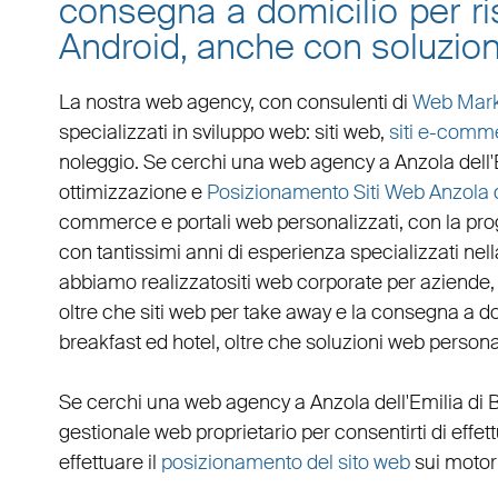
consegna a domicilio per ris
Android, anche con soluzion
La nostra web agency, con
consulenti di
Web Mark
specializzati in
sviluppo web
:
siti web
,
siti e-comm
noleggio. Se cerchi una
web agency a Anzola dell'
ottimizzazione
e
Posizionamento Siti Web Anzola d
commerce
e
portali web personalizzati
, con la pr
con tantissimi anni di esperienza specializzati nella
abbiamo realizzato
siti web corporate
per
aziende
oltre che
siti web per take away
e la
consegna a do
breakfast ed hotel
, oltre che
soluzioni web persona
Se cerchi una
web agency a Anzola dell'Emilia
di 
gestionale web
proprietario per consentirti di eff
effettuare il
posizionamento del sito web
sui motori