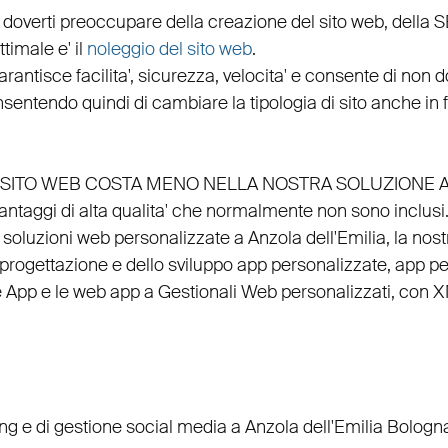
 doverti preoccupare della creazione del sito web, della
S
timale e' il
noleggio del sito web
.
arantisce
facilita'
,
sicurezza
,
velocita'
e consente di non do
nsentendo quindi di cambiare la tipologia di sito anche in
EL SITO WEB COSTA MENO NELLA NOSTRA SOLUZIONE 
vantaggi di alta qualita' che normalmente non sono inclusi
, soluzioni web personalizzate a Anzola dell'Emilia, la nos
progettazione
e dello
sviluppo app personalizzate
,
app per
e
App
e le
web app
a
Gestionali Web personalizzati
, con
X
ing
e di
gestione social media a Anzola dell'Emilia
Bologna 