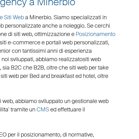
agency a Minerbio
e Siti Web
a Minerbio
. Siamo specializzati in
eb personalizzate
anche a noleggio. Se cerchi
ne di siti web
,
ottimizzazione
e
Posizionamento
siti e-commerce
e
portali web personalizzati
,
nior con tantissimi anni di esperienza
da noi sviluppati, abbiamo realizzato
siti web
e, sia B2C che B2B
, oltre che
siti web per take
,
siti web per Bed and breakfast ed hotel
, oltre
li web
, abbiamo sviluppato un
gestionale web
cilita' tramite un
CMS
ed effettuare il
EO
per il posizionamento, di normative,