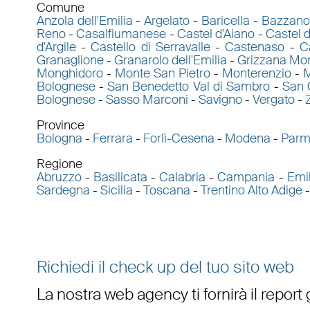
Comune
Anzola dell'Emilia
-
Argelato
-
Baricella
-
Bazzano
Reno
-
Casalfiumanese
-
Castel d'Aiano
-
Castel d
d'Argile
-
Castello di Serravalle
-
Castenaso
-
C
Granaglione
-
Granarolo dell'Emilia
-
Grizzana Mo
Monghidoro
-
Monte San Pietro
-
Monterenzio
-
M
Bolognese
-
San Benedetto Val di Sambro
-
San 
Bolognese
-
Sasso Marconi
-
Savigno
-
Vergato
-
Province
Bologna
-
Ferrara
-
Forlì-Cesena
-
Modena
-
Par
Regione
Abruzzo
-
Basilicata
-
Calabria
-
Campania
-
Emi
Sardegna
-
Sicilia
-
Toscana
-
Trentino Alto Adige
Richiedi il check up del tuo sito web
La nostra web agency ti fornirà il report