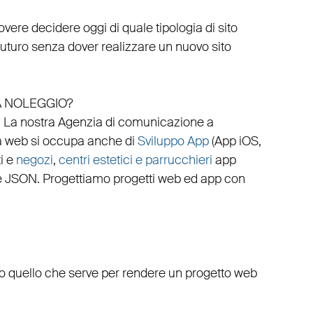
vere decidere oggi di quale tipologia di sito
 futuro senza dover realizzare un nuovo sito
A NOLEGGIO?
.
La nostra
Agenzia di comunicazione a
a web
si occupa anche di
Sviluppo App
(
App iOS
,
i
e
negozi
,
centri estetici e parrucchieri
app
e
JSON
.
Progettiamo progetti web
ed
app
con
to quello che serve per rendere un progetto web