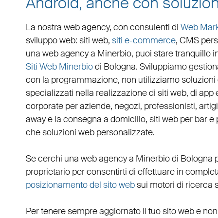
Android, anche con soluzion
La nostra web agency, con
consulenti di
Web Mark
sviluppo web
:
siti web
,
siti e-commerce
, CMS pers
una
web agency a Minerbio
, puoi stare tranquillo
Siti Web Minerbio
di Bologna. Sviluppiamo
gestion
con la programmazione, non utilizziamo soluzioni
specializzati nella realizzazione di siti web, di app
corporate
per
aziende
,
negozi
,
professionisti
,
artig
away
e la
consegna a domicilio
,
siti web per bar
e
che
soluzioni web personalizzate
.
Se cerchi una
web agency a Minerbio
di Bologna p
proprietario per consentirti di effettuare in compl
posizionamento del sito web
sui motori di ricerca 
Per tenere sempre aggiornato il tuo sito web e non