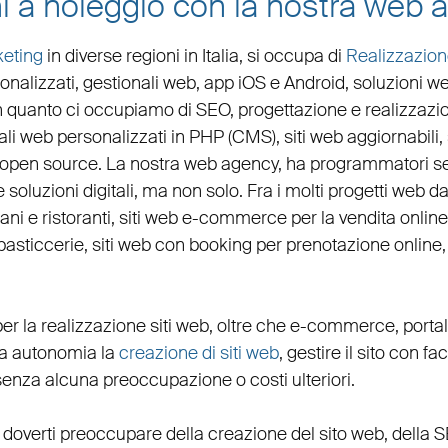
i a noleggio con la nostra web 
eting
in diverse regioni in Italia, si occupa di
Realizzazion
onalizzati,
gestionali web
,
app iOS e Android
,
soluzioni w
 in quanto ci occupiamo di
SEO
,
progettazione e realizzazio
ali web personalizzati in PHP
(
CMS
),
siti web aggiornabili
,
 open source. La nostra
web agency
, ha programmatori se
 e soluzioni digitali, ma non solo. Fra i molti progetti web 
iani
e
ristoranti
,
siti web e-commerce
per la
vendita onlin
pasticcerie
,
siti web con booking
per
prenotazione online
er la
realizzazione siti web
, oltre che
e-commerce
,
porta
eta autonomia la
creazione di siti web
, gestire il sito con fa
senza alcuna preoccupazione o costi ulteriori.
 doverti preoccupare della creazione del sito web, della
S