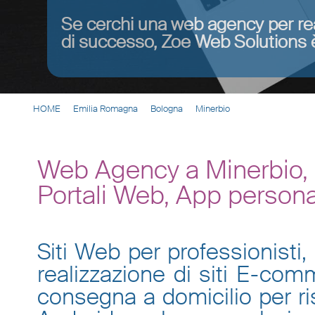
Se cerchi una web agency per re
di successo, Zoe Web Solutions è
HOME
Emilia Romagna
Bologna
Minerbio
Web Agency a Minerbio, 
Portali Web, App persona
Siti Web per professionisti, 
realizzazione di siti E-co
consegna a domicilio per ris