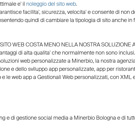
timale e' il
noleggio del sito web
.
arantisce
facilita'
,
sicurezza
,
velocita'
e consente di non do
nsentendo quindi di cambiare la tipologia di sito anche in
EL SITO WEB COSTA MENO NELLA NOSTRA SOLUZIONE 
vantaggi di alta qualita' che normalmente non sono inclusi
 soluzioni web personalizzate a Minerbio, la nostra
agenzi
ione
e dello
sviluppo app personalizzate
,
app per ristorant
p
e le
web app
a
Gestionali Web personalizzati
, con
XML
ing
e di
gestione social media a Minerbio
Bologna e di tut