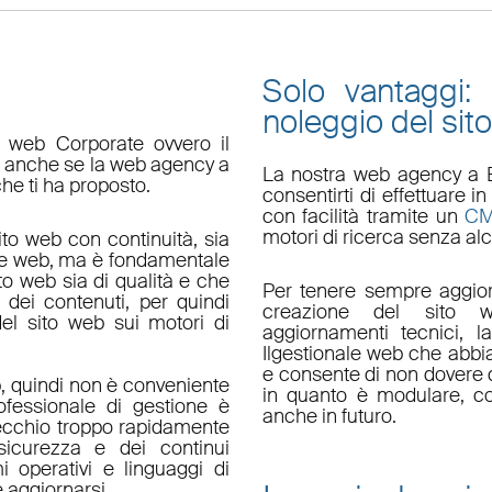
Solo vantaggi:
noleggio del sit
o web Corporate ovvero il
do anche se la web agency a
La nostra
web agency a 
che ti ha proposto.
consentirti di effettuare
con facilità tramite un
C
motori di ricerca senza alc
ito web con continuità, sia
le web, ma è fondamentale
ito web sia di qualità e che
Per tenere sempre aggior
 dei contenuti, per quindi
creazione del sito w
el sito web sui motori di
aggiornamenti tecnici
, l
Il
gestionale web
che abbi
e consente di non dovere d
, quindi non è conveniente
in quanto è
modulare
, c
fessionale di gestione è
anche in futuro.
ecchio troppo rapidamente
sicurezza e dei continui
i operativi e linguaggi di
aggiornarsi.