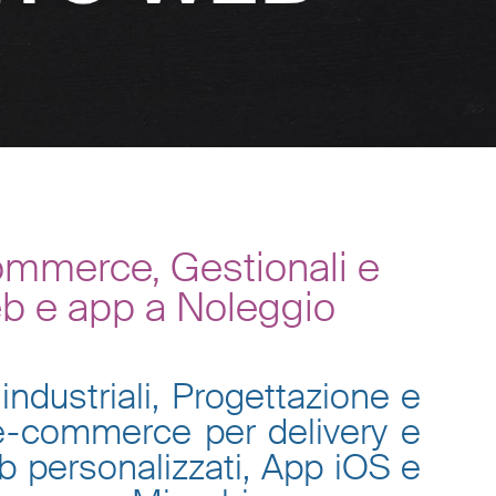
ommerce, Gestionali e
eb e app a Noleggio
industriali, Progettazione e
 e-commerce per delivery e
eb personalizzati, App iOS e