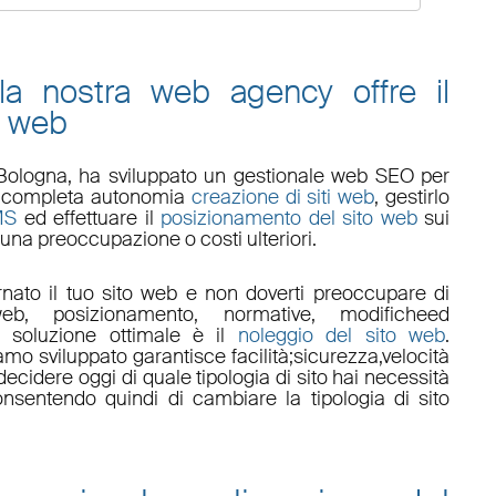
 la nostra web agency offre il
o web
Bologna
, ha sviluppato un
gestionale web
SEO
per
 in completa autonomia
creazione di siti web
, gestirlo
MS
ed effettuare il
posizionamento del sito web
sui
una preoccupazione o costi ulteriori.
nato il tuo sito web e non doverti preoccupare di
eb, posizionamento
,
normative
,
modifiche
ed
a soluzione ottimale è il
noleggio del sito web
.
amo sviluppato garantisce
facilità
;
sicurezza
,
velocità
ecidere oggi di quale tipologia di sito hai necessità
onsentendo quindi di cambiare la tipologia di sito