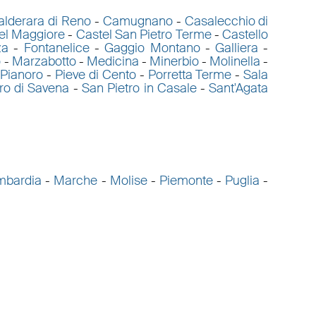
alderara di Reno
-
Camugnano
-
Casalecchio di
el Maggiore
-
Castel San Pietro Terme
-
Castello
za
-
Fontanelice
-
Gaggio Montano
-
Galliera
-
o
-
Marzabotto
-
Medicina
-
Minerbio
-
Molinella
-
Pianoro
-
Pieve di Cento
-
Porretta Terme
-
Sala
ro di Savena
-
San Pietro in Casale
-
Sant'Agata
mbardia
-
Marche
-
Molise
-
Piemonte
-
Puglia
-