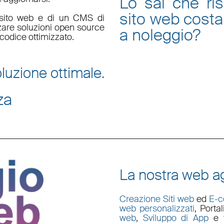
Lo sai che ri
sito web
costa
un sito web e di un CMS di
zzare soluzioni open source
a noleggio
?
codice ottimizzato.
luzione ottimale.
za
La nostra web ag
Creazione Siti web
ed
E-
web personalizzati
,
Porta
web
,
Sviluppo di App
e t