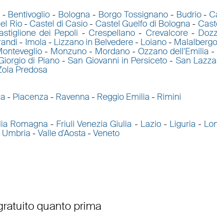
-
Bentivoglio
-
Bologna
-
Borgo Tossignano
-
Budrio
-
C
el Rio
-
Castel di Casio
-
Castel Guelfo di Bologna
-
Cast
astiglione dei Pepoli
-
Crespellano
-
Crevalcore
-
Doz
randi
-
Imola
-
Lizzano in Belvedere
-
Loiano
-
Malalberg
onteveglio
-
Monzuno
-
Mordano
-
Ozzano dell'Emilia
-
Giorgio di Piano
-
San Giovanni in Persiceto
-
San Lazza
Zola Predosa
ma
-
Piacenza
-
Ravenna
-
Reggio Emilia
-
Rimini
lia Romagna
-
Friuli Venezia Giulia
-
Lazio
-
Liguria
-
Lo
-
Umbria
-
Valle d'Aosta
-
Veneto
 gratuito quanto prima