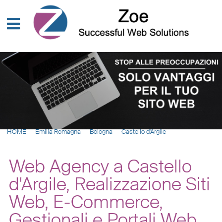
HOME
Emilia Romagna
Bologna
Castello d'Argile
Web Agency a Castello
d'Argile, Realizzazione Siti
Web, E-Commerce,
Gestionali e Portali Web,