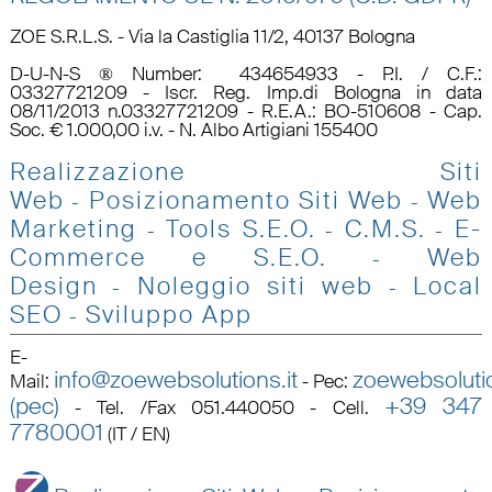
ZOE S.R.L.S. - Via la Castiglia 11/2, 40137 Bologna
D-U-N-S ® Number: 434654933 - P.I. / C.F.:
03327721209 - Iscr. Reg. Imp.di Bologna in data
08/11/2013 n.03327721209 - R.E.A.: BO-510608 - Cap.
Soc. € 1.000,00 i.v. - N. Albo Artigiani 155400
Realizzazione Siti
Web
Posizionamento Siti Web
Web
-
-
Marketing
Tools S.E.O
.
C.M.S.
E-
-
-
-
Commerce e S.E.O.
Web
-
Design
Noleggio siti web
Local
-
-
SEO
Sviluppo App
-
E-
info@zoewebsolutions.it
zoewebsolutio
Mail
:
-
Pec
:
(pec)
+39 347
-
Tel. /Fax 051.440050 - Cell.
7780001
(IT / EN)