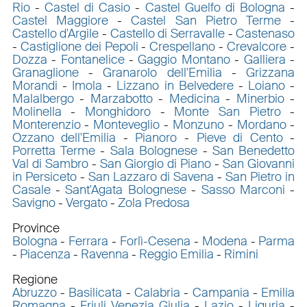
Rio
-
Castel di Casio
-
Castel Guelfo di Bologna
-
Castel Maggiore
-
Castel San Pietro Terme
-
Castello d'Argile
-
Castello di Serravalle
-
Castenaso
-
Castiglione dei Pepoli
-
Crespellano
-
Crevalcore
-
Dozza
-
Fontanelice
-
Gaggio Montano
-
Galliera
-
Granaglione
-
Granarolo dell'Emilia
-
Grizzana
Morandi
-
Imola
-
Lizzano in Belvedere
-
Loiano
-
Malalbergo
-
Marzabotto
-
Medicina
-
Minerbio
-
Molinella
-
Monghidoro
-
Monte San Pietro
-
Monterenzio
-
Monteveglio
-
Monzuno
-
Mordano
-
Ozzano dell'Emilia
-
Pianoro
-
Pieve di Cento
-
Porretta Terme
-
Sala Bolognese
-
San Benedetto
Val di Sambro
-
San Giorgio di Piano
-
San Giovanni
in Persiceto
-
San Lazzaro di Savena
-
San Pietro in
Casale
-
Sant'Agata Bolognese
-
Sasso Marconi
-
Savigno
-
Vergato
-
Zola Predosa
Province
Bologna
-
Ferrara
-
Forlì-Cesena
-
Modena
-
Parma
-
Piacenza
-
Ravenna
-
Reggio Emilia
-
Rimini
Regione
Abruzzo
-
Basilicata
-
Calabria
-
Campania
-
Emilia
Romagna
-
Friuli Venezia Giulia
-
Lazio
-
Liguria
-