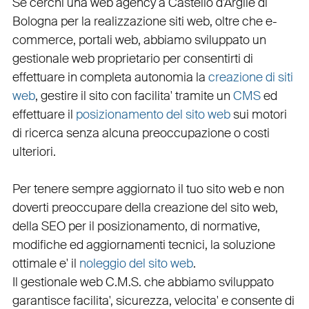
Se cerchi una
web agency a Castello d'Argile
di
Bologna per la
realizzazione siti web
, oltre che
e-
commerce
,
portali web
, abbiamo sviluppato un
gestionale web
proprietario per consentirti di
effettuare in completa autonomia la
creazione di siti
web
, gestire il sito con facilita' tramite un
CMS
ed
effettuare il
posizionamento del sito web
sui motori
di ricerca senza alcuna preoccupazione o costi
ulteriori.
Per tenere sempre aggiornato il tuo sito web e non
doverti preoccupare della creazione del sito web,
della
SEO
per il posizionamento, di normative,
modifiche ed aggiornamenti tecnici, la soluzione
ottimale e' il
noleggio del sito web
.
Il
gestionale web C.M.S.
che abbiamo sviluppato
garantisce
facilita'
,
sicurezza
,
velocita'
e consente di