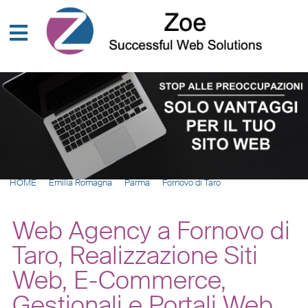
HOME
Emilia Romagna
Parma
Fornovo di Taro
Web Agency a Fornovo di
Taro, Realizzazione Siti
Web, E-Commerce,
Gestionali e Portali Web,