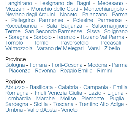
Langhirano
-
Lesignano de' Bagni
-
Medesano
-
Mezzani
-
Monchio delle Corti
-
Montechiarugolo
-
Neviano degli Arduini
-
Noceto
-
Palanzano
-
Parma
-
Pellegrino Parmense
-
Polesine Parmense
-
Roccabianca
-
Sala Baganza
-
Salsomaggiore
Terme
-
San Secondo Parmense
-
Sissa
-
Solignano
-
Soragna
-
Sorbolo
-
Terenzo
-
Tizzano Val Parma
-
Tornolo
-
Torrile
-
Traversetolo
-
Trecasali
-
Valmozzola
-
Varano de' Melegari
-
Varsi
-
Zibello
Province
Bologna
-
Ferrara
-
Forlì-Cesena
-
Modena
-
Parma
-
Piacenza
-
Ravenna
-
Reggio Emilia
-
Rimini
Regione
Abruzzo
-
Basilicata
-
Calabria
-
Campania
-
Emilia
Romagna
-
Friuli Venezia Giulia
-
Lazio
-
Liguria
-
Lombardia
-
Marche
-
Molise
-
Piemonte
-
Puglia
-
Sardegna
-
Sicilia
-
Toscana
-
Trentino Alto Adige
-
Umbria
-
Valle d'Aosta
-
Veneto