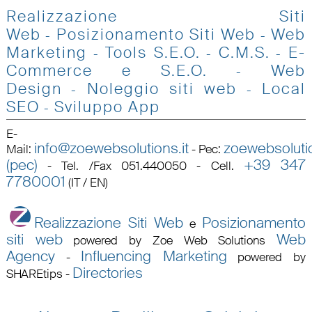
Realizzazione Siti
Web
Posizionamento Siti Web
Web
-
-
Marketing
Tools S.E.O
.
C.M.S.
E-
-
-
-
Commerce e S.E.O.
Web
-
Design
Noleggio siti web
Local
-
-
SEO
Sviluppo App
-
E-
info@zoewebsolutions.it
zoewebsolutio
Mail
:
-
Pec
:
(pec)
+39 347
-
Tel. /Fax 051.440050 - Cell.
7780001
(IT / EN)
Realizzazione Siti Web
Posizionamento
e
siti web
Web
powered by Zoe Web Solutions
Agency
Influencing Marketing
-
powered by
Directories
SHAREtips
-