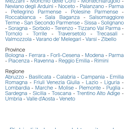
Mezzani
-
Monchio delle Corti
-
Montechiarugolo
-
Neviano degli Arduini
-
Noceto
-
Palanzano
-
Parma
-
Pellegrino Parmense
-
Polesine Parmense
-
Roccabianca
-
Sala Baganza
-
Salsomaggiore
Terme
-
San Secondo Parmense
-
Sissa
-
Solignano
-
Soragna
-
Sorbolo
-
Terenzo
-
Tizzano Val Parma
-
Tornolo
-
Torrile
-
Traversetolo
-
Trecasali
-
Valmozzola
-
Varano de' Melegari
-
Varsi
-
Zibello
Province
Bologna
-
Ferrara
-
Forlì-Cesena
-
Modena
-
Parma
-
Piacenza
-
Ravenna
-
Reggio Emilia
-
Rimini
Regione
Abruzzo
-
Basilicata
-
Calabria
-
Campania
-
Emilia
Romagna
-
Friuli Venezia Giulia
-
Lazio
-
Liguria
-
Lombardia
-
Marche
-
Molise
-
Piemonte
-
Puglia
-
Sardegna
-
Sicilia
-
Toscana
-
Trentino Alto Adige
-
Umbria
-
Valle d'Aosta
-
Veneto