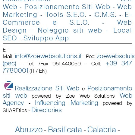
Web
Posizionamento Siti Web
Web
-
-
Marketing
Tools S.E.O
.
C.M.S.
E-
-
-
-
Commerce e S.E.O.
Web
-
Design
Noleggio siti web
Local
-
-
SEO
Sviluppo App
-
E-
info@zoewebsolutions.it
zoewebsolutio
Mail
:
-
Pec
:
(pec)
+39 347
-
Tel. /Fax 051.440050 - Cell.
7780001
(IT / EN)
Realizzazione Siti Web
Posizionamento
e
siti web
Web
powered by Zoe Web Solutions
Agency
Influencing Marketing
-
powered by
Directories
SHAREtips
-
Abruzzo
Basilicata
Calabria
-
-
-