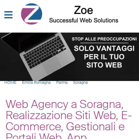
HOME
Emilia Romagna
Parma
Soragna
Web Agency a Soragna,
Realizzazione Siti Web, E-
Commerce, Gestionali e
Portali Web, App