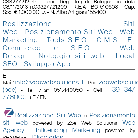
03327721209 - Iscr. Reg. Imp.di Bologna in data
08/11/2013 n.03327721209 - R.E.A.: BO-510608 - Cap.
Soc. € 1.000,00 i.v. - N. Albo Artigiani 155400
Realizzazione Siti
Web
Posizionamento Siti Web
Web
-
-
Marketing
Tools S.E.O
.
C.M.S.
E-
-
-
-
Commerce e S.E.O.
Web
-
Design
Noleggio siti web
Local
-
-
SEO
Sviluppo App
-
E-
info@zoewebsolutions.it
zoewebsolutio
Mail
:
-
Pec
:
(pec)
+39 347
-
Tel. /Fax 051.440050 - Cell.
7780001
(IT / EN)
Realizzazione Siti Web
Posizionamento
e
siti web
Web
powered by Zoe Web Solutions
Agency
Influencing Marketing
-
powered by
Directories
SHAREtips
-