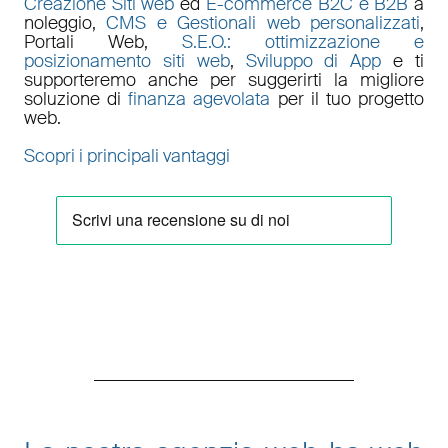
Creazione Siti web
ed
E-commerce B2C e B2B
a
noleggio,
CMS e Gestionali web personalizzati
,
Portali Web
,
S.E.O.: ottimizzazione e
posizionamento siti web
,
Sviluppo di App
e ti
supporteremo anche per suggerirti la migliore
soluzione di
finanza agevolata
per il tuo progetto
web.
Scopri i principali vantaggi