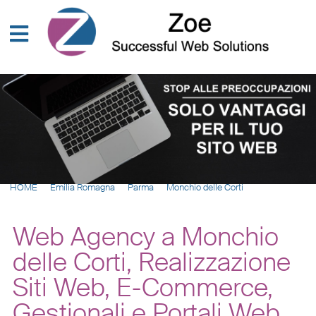
HOME
Emilia Romagna
Parma
Monchio delle Corti
Web Agency a Monchio
delle Corti, Realizzazione
Siti Web, E-Commerce,
Gestionali e Portali Web,