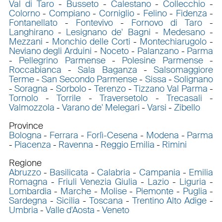
Val di Taro
-
Busseto
-
Calestano
-
Collecchio
-
Colorno
-
Compiano
-
Corniglio
-
Felino
-
Fidenza
-
Fontanellato
-
Fontevivo
-
Fornovo di Taro
-
Langhirano
-
Lesignano de' Bagni
-
Medesano
-
Mezzani
-
Monchio delle Corti
-
Montechiarugolo
-
Neviano degli Arduini
-
Noceto
-
Palanzano
-
Parma
-
Pellegrino Parmense
-
Polesine Parmense
-
Roccabianca
-
Sala Baganza
-
Salsomaggiore
Terme
-
San Secondo Parmense
-
Sissa
-
Solignano
-
Soragna
-
Sorbolo
-
Terenzo
-
Tizzano Val Parma
-
Tornolo
-
Torrile
-
Traversetolo
-
Trecasali
-
Valmozzola
-
Varano de' Melegari
-
Varsi
-
Zibello
Province
Bologna
-
Ferrara
-
Forlì-Cesena
-
Modena
-
Parma
-
Piacenza
-
Ravenna
-
Reggio Emilia
-
Rimini
Regione
Abruzzo
-
Basilicata
-
Calabria
-
Campania
-
Emilia
Romagna
-
Friuli Venezia Giulia
-
Lazio
-
Liguria
-
Lombardia
-
Marche
-
Molise
-
Piemonte
-
Puglia
-
Sardegna
-
Sicilia
-
Toscana
-
Trentino Alto Adige
-
Umbria
-
Valle d'Aosta
-
Veneto