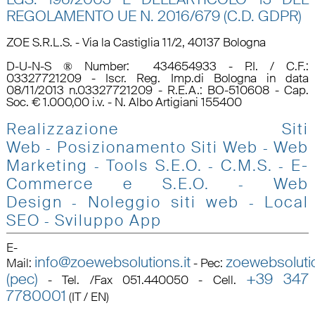
REGOLAMENTO UE N.
2016/679 (C.D. GDPR)
ZOE S.R.L.S. - Via la Castiglia 11/2, 40137 Bologna
D-U-N-S ® Number: 434654933 - P.I. / C.F.:
03327721209 - Iscr. Reg. Imp.di Bologna in data
08/11/2013 n.03327721209 - R.E.A.: BO-510608 - Cap.
Soc. € 1.000,00 i.v. - N. Albo Artigiani 155400
Realizzazione Siti
Web
Posizionamento Siti Web
Web
-
-
Marketing
Tools S.E.O
.
C.M.S.
E-
-
-
-
Commerce e S.E.O.
Web
-
Design
Noleggio siti web
Local
-
-
SEO
Sviluppo App
-
E-
info@zoewebsolutions.it
zoewebsolutio
Mail
:
-
Pec
:
(pec)
+39 347
-
Tel. /Fax 051.440050 - Cell.
7780001
(IT / EN)