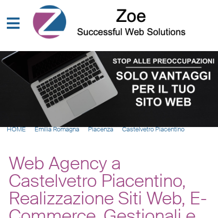
HOME
Emilia Romagna
Piacenza
Castelvetro Piacentino
Web Agency a
Castelvetro Piacentino,
Realizzazione Siti Web, E-
Commerce, Gestionali e