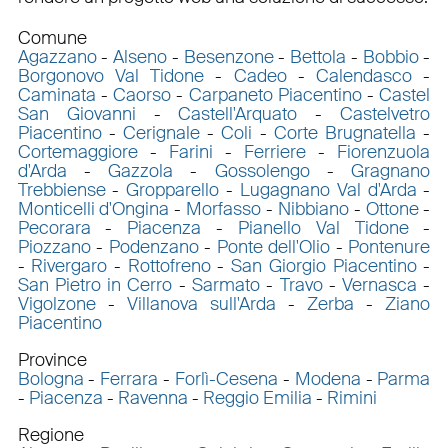
Comune
Agazzano
-
Alseno
-
Besenzone
-
Bettola
-
Bobbio
-
Borgonovo Val Tidone
-
Cadeo
-
Calendasco
-
Caminata
-
Caorso
-
Carpaneto Piacentino
-
Castel
San Giovanni
-
Castell'Arquato
-
Castelvetro
Piacentino
-
Cerignale
-
Coli
-
Corte Brugnatella
-
Cortemaggiore
-
Farini
-
Ferriere
-
Fiorenzuola
d'Arda
-
Gazzola
-
Gossolengo
-
Gragnano
Trebbiense
-
Gropparello
-
Lugagnano Val d'Arda
-
Monticelli d'Ongina
-
Morfasso
-
Nibbiano
-
Ottone
-
Pecorara
-
Piacenza
-
Pianello Val Tidone
-
Piozzano
-
Podenzano
-
Ponte dell'Olio
-
Pontenure
-
Rivergaro
-
Rottofreno
-
San Giorgio Piacentino
-
San Pietro in Cerro
-
Sarmato
-
Travo
-
Vernasca
-
Vigolzone
-
Villanova sull'Arda
-
Zerba
-
Ziano
Piacentino
Province
Bologna
-
Ferrara
-
Forlì-Cesena
-
Modena
-
Parma
-
Piacenza
-
Ravenna
-
Reggio Emilia
-
Rimini
Regione