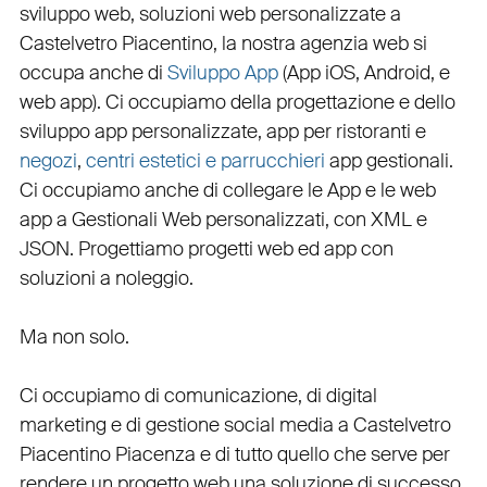
sviluppo web
, soluzioni web personalizzate a
Castelvetro Piacentino, la nostra
agenzia web
si
occupa anche di
Sviluppo App
(
App iOS
,
Android
, e
web app
). Ci occupiamo della
progettazione
e dello
sviluppo app personalizzate
,
app per ristoranti
e
negozi
,
centri estetici e parrucchieri
app gestionali
.
Ci occupiamo anche di
collegare
le
App
e le
web
app
a
Gestionali Web personalizzati
, con
XML
e
JSON
.
Progettiamo progetti web
ed
app
con
soluzioni a noleggio
.
Ma non solo.
Ci occupiamo di
comunicazione
, di
digital
marketing
e di
gestione social media a Castelvetro
Piacentino
Piacenza e di tutto quello che serve per
rendere un progetto web una soluzione di successo.