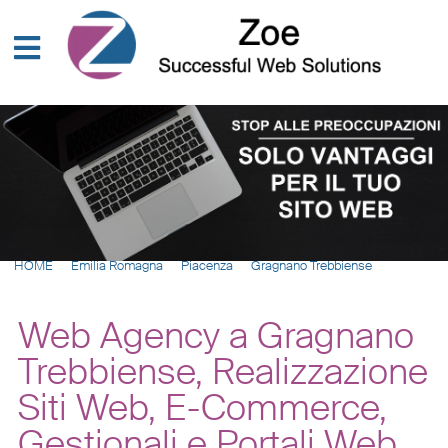
HOME
Emilia Romagna
Piacenza
Gragnano Trebbiense
Web Agency a Gragnano
Trebbiense, Realizzazione
Siti Web, E-Commerce,
Gestionali e Portali Web,