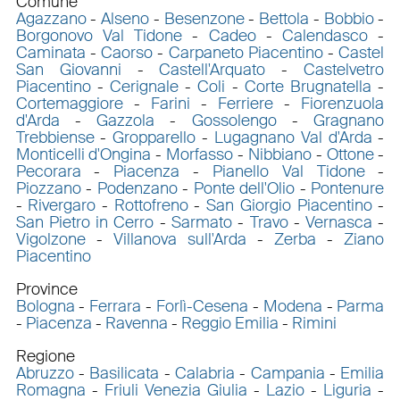
Comune
Agazzano
-
Alseno
-
Besenzone
-
Bettola
-
Bobbio
-
Borgonovo Val Tidone
-
Cadeo
-
Calendasco
-
Caminata
-
Caorso
-
Carpaneto Piacentino
-
Castel
San Giovanni
-
Castell'Arquato
-
Castelvetro
Piacentino
-
Cerignale
-
Coli
-
Corte Brugnatella
-
Cortemaggiore
-
Farini
-
Ferriere
-
Fiorenzuola
d'Arda
-
Gazzola
-
Gossolengo
-
Gragnano
Trebbiense
-
Gropparello
-
Lugagnano Val d'Arda
-
Monticelli d'Ongina
-
Morfasso
-
Nibbiano
-
Ottone
-
Pecorara
-
Piacenza
-
Pianello Val Tidone
-
Piozzano
-
Podenzano
-
Ponte dell'Olio
-
Pontenure
-
Rivergaro
-
Rottofreno
-
San Giorgio Piacentino
-
San Pietro in Cerro
-
Sarmato
-
Travo
-
Vernasca
-
Vigolzone
-
Villanova sull'Arda
-
Zerba
-
Ziano
Piacentino
Province
Bologna
-
Ferrara
-
Forlì-Cesena
-
Modena
-
Parma
-
Piacenza
-
Ravenna
-
Reggio Emilia
-
Rimini
Regione
Abruzzo
-
Basilicata
-
Calabria
-
Campania
-
Emilia
Romagna
-
Friuli Venezia Giulia
-
Lazio
-
Liguria
-