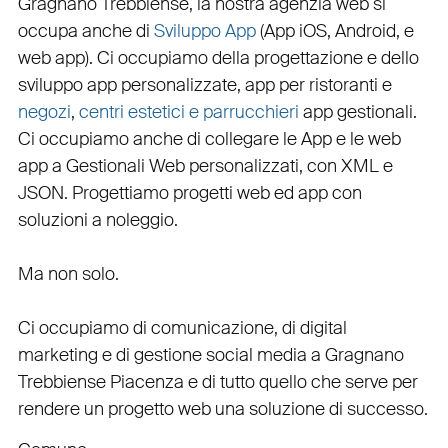
Gragnano Trebbiense, la nostra
agenzia web
si
occupa anche di
Sviluppo App
(
App iOS
,
Android
, e
web app
). Ci occupiamo della
progettazione
e dello
sviluppo app personalizzate
,
app per ristoranti
e
negozi
,
centri estetici e parrucchieri
app gestionali
.
Ci occupiamo anche di
collegare
le
App
e le
web
app
a
Gestionali Web personalizzati
, con
XML
e
JSON
.
Progettiamo progetti web
ed
app
con
soluzioni a noleggio
.
Ma non solo.
Ci occupiamo di
comunicazione
, di
digital
marketing
e di
gestione social media a Gragnano
Trebbiense
Piacenza e di tutto quello che serve per
rendere un progetto web una soluzione di successo.