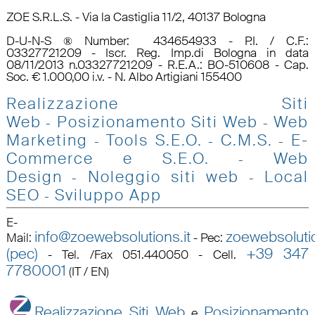
ZOE S.R.L.S. - Via la Castiglia 11/2, 40137 Bologna
D-U-N-S ® Number: 434654933 - P.I. / C.F.:
03327721209 - Iscr. Reg. Imp.di Bologna in data
08/11/2013 n.03327721209 - R.E.A.: BO-510608 - Cap.
Soc. € 1.000,00 i.v. - N. Albo Artigiani 155400
Realizzazione Siti
Web
Posizionamento Siti Web
Web
-
-
Marketing
Tools S.E.O
.
C.M.S.
E-
-
-
-
Commerce e S.E.O.
Web
-
Design
Noleggio siti web
Local
-
-
SEO
Sviluppo App
-
E-
info@zoewebsolutions.it
zoewebsolutio
Mail
:
-
Pec
:
(pec)
+39 347
-
Tel. /Fax 051.440050 - Cell.
7780001
(IT / EN)
Realizzazione Siti Web
Posizionamento
e