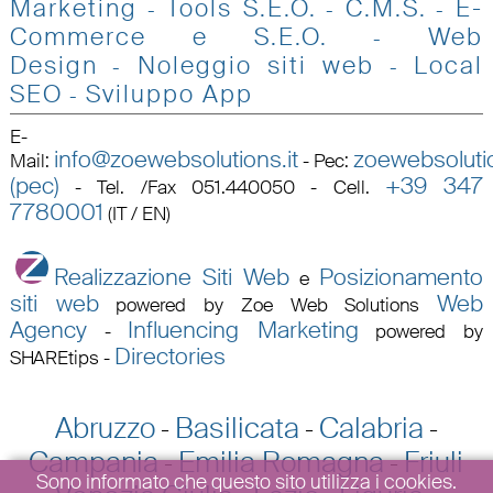
Marketing
Tools S.E.O
.
C.M.S.
E-
-
-
-
Commerce e S.E.O.
Web
-
Design
Noleggio siti web
Local
-
-
SEO
Sviluppo App
-
E-
info@zoewebsolutions.it
zoewebsolutio
Mail
:
-
Pec
:
(pec)
+39 347
-
Tel. /Fax 051.440050 - Cell.
7780001
(IT / EN)
Realizzazione Siti Web
Posizionamento
e
siti web
Web
powered by Zoe Web Solutions
Agency
Influencing Marketing
-
powered by
Directories
SHAREtips
-
Abruzzo
Basilicata
Calabria
-
-
-
Campania
Emilia Romagna
Friuli
-
-
Sono informato che questo sito utilizza i cookies.