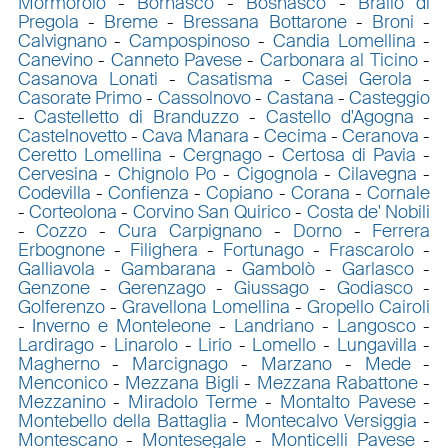
Mormorolo
-
Bornasco
-
Bosnasco
-
Brallo di
Pregola
-
Breme
-
Bressana Bottarone
-
Broni
-
Calvignano
-
Campospinoso
-
Candia Lomellina
-
Canevino
-
Canneto Pavese
-
Carbonara al Ticino
-
Casanova Lonati
-
Casatisma
-
Casei Gerola
-
Casorate Primo
-
Cassolnovo
-
Castana
-
Casteggio
-
Castelletto di Branduzzo
-
Castello d'Agogna
-
Castelnovetto
-
Cava Manara
-
Cecima
-
Ceranova
-
Ceretto Lomellina
-
Cergnago
-
Certosa di Pavia
-
Cervesina
-
Chignolo Po
-
Cigognola
-
Cilavegna
-
Codevilla
-
Confienza
-
Copiano
-
Corana
-
Cornale
-
Corteolona
-
Corvino San Quirico
-
Costa de' Nobili
-
Cozzo
-
Cura Carpignano
-
Dorno
-
Ferrera
Erbognone
-
Filighera
-
Fortunago
-
Frascarolo
-
Galliavola
-
Gambarana
-
Gambolò
-
Garlasco
-
Genzone
-
Gerenzago
-
Giussago
-
Godiasco
-
Golferenzo
-
Gravellona Lomellina
-
Gropello Cairoli
-
Inverno e Monteleone
-
Landriano
-
Langosco
-
Lardirago
-
Linarolo
-
Lirio
-
Lomello
-
Lungavilla
-
Magherno
-
Marcignago
-
Marzano
-
Mede
-
Menconico
-
Mezzana Bigli
-
Mezzana Rabattone
-
Mezzanino
-
Miradolo Terme
-
Montalto Pavese
-
Montebello della Battaglia
-
Montecalvo Versiggia
-
Montescano
-
Montesegale
-
Monticelli Pavese
-