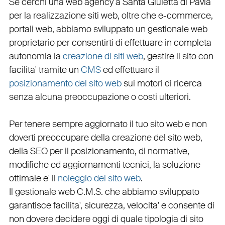
Se cerchi una
web agency a Santa Giuletta
di Pavia
per la
realizzazione siti web
, oltre che
e-commerce
,
portali web
, abbiamo sviluppato un
gestionale web
proprietario per consentirti di effettuare in completa
autonomia la
creazione di siti web
, gestire il sito con
facilita' tramite un
CMS
ed effettuare il
posizionamento del sito web
sui motori di ricerca
senza alcuna preoccupazione o costi ulteriori.
Per tenere sempre aggiornato il tuo sito web e non
doverti preoccupare della creazione del sito web,
della
SEO
per il posizionamento, di normative,
modifiche ed aggiornamenti tecnici, la soluzione
ottimale e' il
noleggio del sito web
.
Il
gestionale web C.M.S.
che abbiamo sviluppato
garantisce
facilita'
,
sicurezza
,
velocita'
e consente di
non dovere decidere oggi di quale tipologia di sito