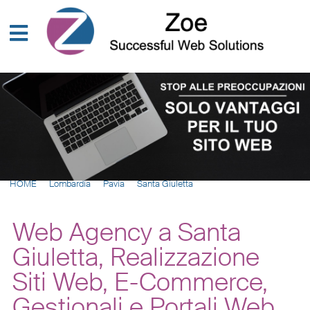
HOME
Lombardia
Pavia
Santa Giuletta
Web Agency a Santa
Giuletta, Realizzazione
Siti Web, E-Commerce,
Gestionali e Portali Web,