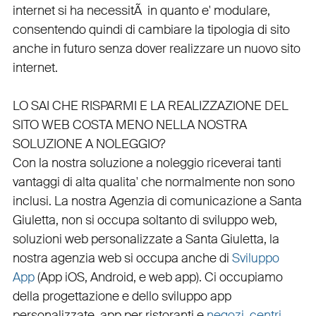
internet si ha necessitÃ in quanto e'
modulare
,
consentendo quindi di cambiare la tipologia di sito
anche in futuro senza dover realizzare un nuovo sito
internet.
LO SAI CHE RISPARMI E LA REALIZZAZIONE DEL
SITO WEB COSTA MENO NELLA NOSTRA
SOLUZIONE A NOLEGGIO?
Con la nostra soluzione a noleggio riceverai tanti
vantaggi di alta qualita' che normalmente non sono
inclusi.
La nostra
Agenzia di comunicazione a Santa
Giuletta
, non si occupa soltanto di
sviluppo web
,
soluzioni web personalizzate a Santa Giuletta, la
nostra
agenzia web
si occupa anche di
Sviluppo
App
(
App iOS
,
Android
, e
web app
). Ci occupiamo
della
progettazione
e dello
sviluppo app
personalizzate
,
app per ristoranti
e
negozi
,
centri