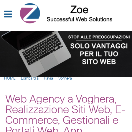
HOME
Lombardia
Pavia
Voghera
Web Agency a Voghera,
Realizzazione Siti Web, E-
Commerce, Gestionali e
Portali Web, App