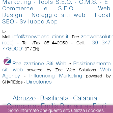
Marketing
Tools S.E.O
.
C.M.S.
E-
-
-
-
Commerce e S.E.O.
Web
-
Design
Noleggio siti web
Local
-
-
SEO
Sviluppo App
-
E-
info@zoewebsolutions.it
zoewebsolutio
Mail
:
-
Pec
:
(pec)
+39 347
-
Tel. /Fax 051.440050 - Cell.
7780001
(IT / EN)
Realizzazione Siti Web
Posizionamento
e
siti web
Web
powered by Zoe Web Solutions
Agency
Influencing Marketing
-
powered by
Directories
SHAREtips
-
Abruzzo
Basilicata
Calabria
-
-
-
Campania
Emilia Romagna
Friuli
-
-
Sono informato che questo sito utilizza i cookies.