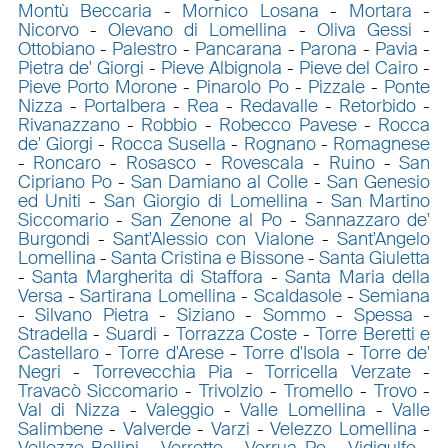
Montù Beccaria
-
Mornico Losana
-
Mortara
-
Nicorvo
-
Olevano di Lomellina
-
Oliva Gessi
-
Ottobiano
-
Palestro
-
Pancarana
-
Parona
-
Pavia
-
Pietra de' Giorgi
-
Pieve Albignola
-
Pieve del Cairo
-
Pieve Porto Morone
-
Pinarolo Po
-
Pizzale
-
Ponte
Nizza
-
Portalbera
-
Rea
-
Redavalle
-
Retorbido
-
Rivanazzano
-
Robbio
-
Robecco Pavese
-
Rocca
de' Giorgi
-
Rocca Susella
-
Rognano
-
Romagnese
-
Roncaro
-
Rosasco
-
Rovescala
-
Ruino
-
San
Cipriano Po
-
San Damiano al Colle
-
San Genesio
ed Uniti
-
San Giorgio di Lomellina
-
San Martino
Siccomario
-
San Zenone al Po
-
Sannazzaro de'
Burgondi
-
Sant'Alessio con Vialone
-
Sant'Angelo
Lomellina
-
Santa Cristina e Bissone
-
Santa Giuletta
-
Santa Margherita di Staffora
-
Santa Maria della
Versa
-
Sartirana Lomellina
-
Scaldasole
-
Semiana
-
Silvano Pietra
-
Siziano
-
Sommo
-
Spessa
-
Stradella
-
Suardi
-
Torrazza Coste
-
Torre Beretti e
Castellaro
-
Torre d'Arese
-
Torre d'Isola
-
Torre de'
Negri
-
Torrevecchia Pia
-
Torricella Verzate
-
Travacò Siccomario
-
Trivolzio
-
Tromello
-
Trovo
-
Val di Nizza
-
Valeggio
-
Valle Lomellina
-
Valle
Salimbene
-
Valverde
-
Varzi
-
Velezzo Lomellina
-
Vellezzo Bellini
-
Verretto
-
Verrua Po
-
Vidigulfo
-