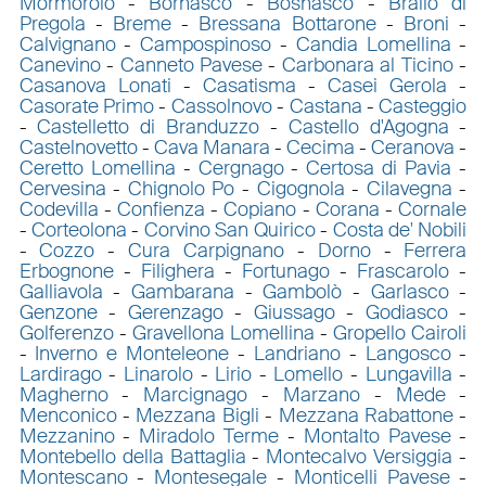
Mormorolo
-
Bornasco
-
Bosnasco
-
Brallo di
Pregola
-
Breme
-
Bressana Bottarone
-
Broni
-
Calvignano
-
Campospinoso
-
Candia Lomellina
-
Canevino
-
Canneto Pavese
-
Carbonara al Ticino
-
Casanova Lonati
-
Casatisma
-
Casei Gerola
-
Casorate Primo
-
Cassolnovo
-
Castana
-
Casteggio
-
Castelletto di Branduzzo
-
Castello d'Agogna
-
Castelnovetto
-
Cava Manara
-
Cecima
-
Ceranova
-
Ceretto Lomellina
-
Cergnago
-
Certosa di Pavia
-
Cervesina
-
Chignolo Po
-
Cigognola
-
Cilavegna
-
Codevilla
-
Confienza
-
Copiano
-
Corana
-
Cornale
-
Corteolona
-
Corvino San Quirico
-
Costa de' Nobili
-
Cozzo
-
Cura Carpignano
-
Dorno
-
Ferrera
Erbognone
-
Filighera
-
Fortunago
-
Frascarolo
-
Galliavola
-
Gambarana
-
Gambolò
-
Garlasco
-
Genzone
-
Gerenzago
-
Giussago
-
Godiasco
-
Golferenzo
-
Gravellona Lomellina
-
Gropello Cairoli
-
Inverno e Monteleone
-
Landriano
-
Langosco
-
Lardirago
-
Linarolo
-
Lirio
-
Lomello
-
Lungavilla
-
Magherno
-
Marcignago
-
Marzano
-
Mede
-
Menconico
-
Mezzana Bigli
-
Mezzana Rabattone
-
Mezzanino
-
Miradolo Terme
-
Montalto Pavese
-
Montebello della Battaglia
-
Montecalvo Versiggia
-
Montescano
-
Montesegale
-
Monticelli Pavese
-