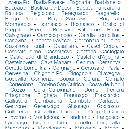
-
Arena Po
-
Badia Pavese
-
Bagnaria
-
Barbianello
-
Bascapè
-
Bastida de' Dossi
-
Bastida Pancarana
-
Battuda
-
Belgioioso
-
Bereguardo
-
Borgarello
-
Borgo Priolo
-
Borgo San Siro
-
Borgoratto
Mormorolo
-
Bornasco
-
Bosnasco
-
Brallo di
Pregola
-
Breme
-
Bressana Bottarone
-
Broni
-
Calvignano
-
Campospinoso
-
Candia Lomellina
-
Canevino
-
Canneto Pavese
-
Carbonara al Ticino
-
Casanova Lonati
-
Casatisma
-
Casei Gerola
-
Casorate Primo
-
Cassolnovo
-
Castana
-
Casteggio
-
Castelletto di Branduzzo
-
Castello d'Agogna
-
Castelnovetto
-
Cava Manara
-
Cecima
-
Ceranova
-
Ceretto Lomellina
-
Cergnago
-
Certosa di Pavia
-
Cervesina
-
Chignolo Po
-
Cigognola
-
Cilavegna
-
Codevilla
-
Confienza
-
Copiano
-
Corana
-
Cornale
-
Corteolona
-
Corvino San Quirico
-
Costa de' Nobili
-
Cozzo
-
Cura Carpignano
-
Dorno
-
Ferrera
Erbognone
-
Filighera
-
Fortunago
-
Frascarolo
-
Galliavola
-
Gambarana
-
Gambolò
-
Garlasco
-
Genzone
-
Gerenzago
-
Giussago
-
Godiasco
-
Golferenzo
-
Gravellona Lomellina
-
Gropello Cairoli
-
Inverno e Monteleone
-
Landriano
-
Langosco
-
Lardirago
-
Linarolo
-
Lirio
-
Lomello
-
Lungavilla
-
Magherno
-
Marcignago
-
Marzano
-
Mede
-