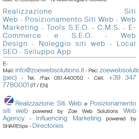
Realizzazione Siti
Web
Posizionamento Siti Web
Web
-
-
Marketing
Tools S.E.O
.
C.M.S.
E-
-
-
-
Commerce e S.E.O.
Web
-
Design
Noleggio siti web
Local
-
-
SEO
Sviluppo App
-
E-
info@zoewebsolutions.it
zoewebsolutio
Mail
:
-
Pec
:
(pec)
+39 347
-
Tel. /Fax 051.440050 - Cell.
7780001
(IT / EN)
Realizzazione Siti Web
Posizionamento
e
siti web
Web
powered by Zoe Web Solutions
Agency
Influencing Marketing
-
powered by
Directories
SHAREtips
-