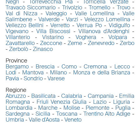
Negri
-
Torrevecchia Pia
-
Torricella Verzate
-
Travacò Siccomario
-
Trivolzio
-
Tromello
-
Trovo
-
Val di Nizza
-
Valeggio
-
Valle Lomellina
-
Valle
Salimbene
-
Valverde
-
Varzi
-
Velezzo Lomellina
-
Vellezzo Bellini
-
Verretto
-
Verrua Po
-
Vidigulfo
-
Vigevano
-
Villa Biscossi
-
Villanova d'Ardenghi
-
Villanterio
-
Vistarino
-
Voghera
-
Volpara
-
Zavattarello
-
Zeccone
-
Zeme
-
Zenevredo
-
Zerbo
-
Zerbolò
-
Zinasco
Province
Bergamo
-
Brescia
-
Como
-
Cremona
-
Lecco
-
Lodi
-
Mantova
-
Milano
-
Monza e della Brianza
-
Pavia
-
Sondrio
-
Varese
Regione
Abruzzo
-
Basilicata
-
Calabria
-
Campania
-
Emilia
Romagna
-
Friuli Venezia Giulia
-
Lazio
-
Liguria
-
Lombardia
-
Marche
-
Molise
-
Piemonte
-
Puglia
-
Sardegna
-
Sicilia
-
Toscana
-
Trentino Alto Adige
-
Umbria
-
Valle d'Aosta
-
Veneto