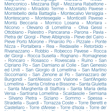
Menconico
-
Mezzana Bigli
-
Mezzana Rabattone
-
Mezzanino
-
Miradolo Terme
-
Montalto Pavese
-
Montebello della Battaglia
-
Montecalvo Versiggia
-
Montescano
-
Montesegale
-
Monticelli Pavese
-
Montù Beccaria
-
Mornico Losana
-
Mortara
-
Nicorvo
-
Olevano di Lomellina
-
Oliva Gessi
-
Ottobiano
-
Palestro
-
Pancarana
-
Parona
-
Pavia
-
Pietra de' Giorgi
-
Pieve Albignola
-
Pieve del Cairo
-
Pieve Porto Morone
-
Pinarolo Po
-
Pizzale
-
Ponte
Nizza
-
Portalbera
-
Rea
-
Redavalle
-
Retorbido
-
Rivanazzano
-
Robbio
-
Robecco Pavese
-
Rocca
de' Giorgi
-
Rocca Susella
-
Rognano
-
Romagnese
-
Roncaro
-
Rosasco
-
Rovescala
-
Ruino
-
San
Cipriano Po
-
San Damiano al Colle
-
San Genesio
ed Uniti
-
San Giorgio di Lomellina
-
San Martino
Siccomario
-
San Zenone al Po
-
Sannazzaro de'
Burgondi
-
Sant'Alessio con Vialone
-
Sant'Angelo
Lomellina
-
Santa Cristina e Bissone
-
Santa Giuletta
-
Santa Margherita di Staffora
-
Santa Maria della
Versa
-
Sartirana Lomellina
-
Scaldasole
-
Semiana
-
Silvano Pietra
-
Siziano
-
Sommo
-
Spessa
-
Stradella
-
Suardi
-
Torrazza Coste
-
Torre Beretti e
Castellaro
-
Torre d'Arese
-
Torre d'Isola
-
Torre de'