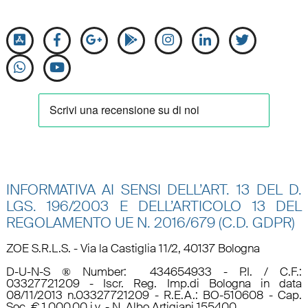
INFORMATIVA AI SENSI DELL’ART. 13 DEL D.
LGS. 196/2003 E DELL’ARTICOLO 13 DEL
REGOLAMENTO UE N.
2016/679 (C.D. GDPR)
ZOE S.R.L.S. - Via la Castiglia 11/2, 40137 Bologna
D-U-N-S ® Number: 434654933 - P.I. / C.F.:
03327721209 - Iscr. Reg. Imp.di Bologna in data
08/11/2013 n.03327721209 - R.E.A.: BO-510608 - Cap.
Soc. € 1.000,00 i.v. - N. Albo Artigiani 155400