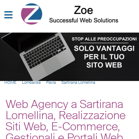
HOME
Lombardia
Pavia
Sartirana Lomellina
Web Agency a Sartirana
Lomellina, Realizzazione
Siti Web, E-Commerce,
Gestionali e Portali Web,