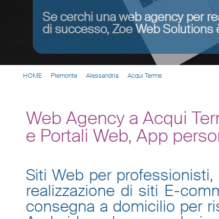
Se cerchi una web agency per re
di successo, Zoe Web Solutions è
HOME
Piemonte
Alessandria
Acqui Terme
Web Agency a Acqui Term
e Portali Web, App perso
Siti Web per professionisti, 
realizzazione di siti E-co
consegna a domicilio per ris