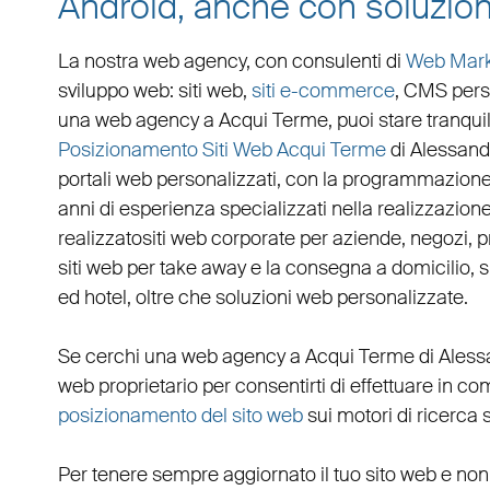
Android, anche con soluzion
La nostra web agency, con
consulenti di
Web Mark
sviluppo web
:
siti web
,
siti e-commerce
, CMS pers
una
web agency a Acqui Terme
, puoi stare tranqu
Posizionamento Siti Web Acqui Terme
di Alessand
portali web personalizzati
, con la programmazione,
anni di esperienza specializzati nella realizzazione 
realizzato
siti web corporate
per
aziende
,
negozi
,
p
siti web per take away
e la
consegna a domicilio
,
s
ed hotel
, oltre che
soluzioni web personalizzate
.
Se cerchi una
web agency a Acqui Terme
di Aless
web
proprietario per consentirti di effettuare in 
posizionamento del sito web
sui motori di ricerca 
Per tenere sempre aggiornato il tuo sito web e non