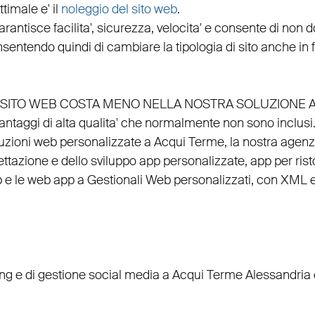
timale e' il
noleggio del sito web
.
arantisce
facilita'
,
sicurezza
,
velocita'
e consente di non do
nsentendo quindi di cambiare la tipologia di sito anche in
EL SITO WEB COSTA MENO NELLA NOSTRA SOLUZIONE 
vantaggi di alta qualita' che normalmente non sono inclusi
luzioni web personalizzate a Acqui Terme, la nostra
agenz
ettazione
e dello
sviluppo app personalizzate
,
app per rist
p
e le
web app
a
Gestionali Web personalizzati
, con
XML
ing
e di
gestione social media a Acqui Terme
Alessandria e