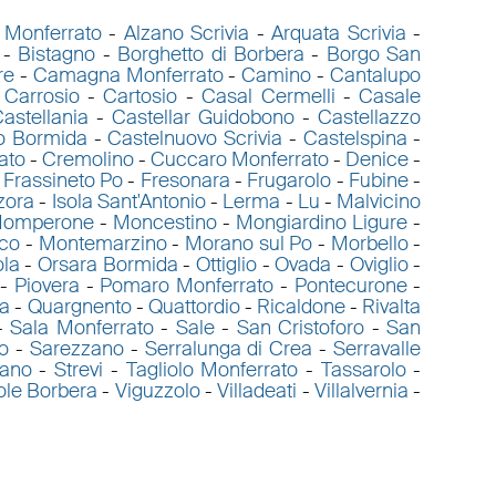
a Monferrato
-
Alzano Scrivia
-
Arquata Scrivia
-
-
Bistagno
-
Borghetto di Borbera
-
Borgo San
re
-
Camagna Monferrato
-
Camino
-
Cantalupo
-
Carrosio
-
Cartosio
-
Casal Cermelli
-
Casale
astellania
-
Castellar Guidobono
-
Castellazzo
o Bormida
-
Castelnuovo Scrivia
-
Castelspina
-
ato
-
Cremolino
-
Cuccaro Monferrato
-
Denice
-
-
Frassineto Po
-
Fresonara
-
Frugarolo
-
Fubine
-
zora
-
Isola Sant'Antonio
-
Lerma
-
Lu
-
Malvicino
omperone
-
Moncestino
-
Mongiardino Ligure
-
co
-
Montemarzino
-
Morano sul Po
-
Morbello
-
ola
-
Orsara Bormida
-
Ottiglio
-
Ovada
-
Oviglio
-
-
Piovera
-
Pomaro Monferrato
-
Pontecurone
-
a
-
Quargnento
-
Quattordio
-
Ricaldone
-
Rivalta
-
Sala Monferrato
-
Sale
-
San Cristoforo
-
San
o
-
Sarezzano
-
Serralunga di Crea
-
Serravalle
zano
-
Strevi
-
Tagliolo Monferrato
-
Tassarolo
-
ole Borbera
-
Viguzzolo
-
Villadeati
-
Villalvernia
-