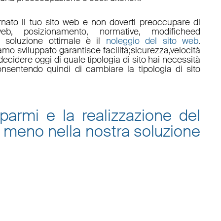
nato il tuo sito web e non doverti preoccupare di
eb, posizionamento
,
normative
,
modifiche
ed
a soluzione ottimale è il
noleggio del sito web
.
amo sviluppato garantisce
facilità
;
sicurezza
,
velocità
ecidere oggi di quale tipologia di sito hai necessità
onsentendo quindi di cambiare la tipologia di sito
sparmi e la
realizzazione del
 meno nella nostra
soluzione