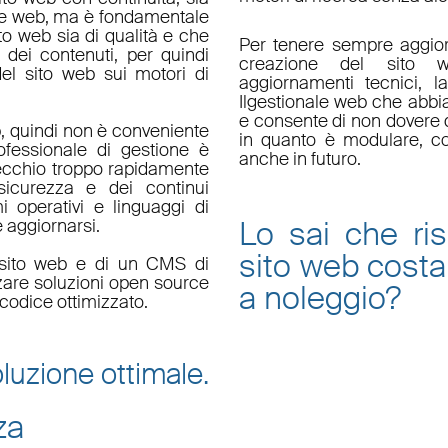
le web, ma è fondamentale
ito web sia di qualità e che
Per tenere sempre aggior
 dei contenuti, per quindi
creazione del sito w
el sito web sui motori di
aggiornamenti tecnici
, l
Il
gestionale web
che abbi
e consente di non dovere d
, quindi non è conveniente
in quanto è
modulare
, c
fessionale di gestione è
anche in futuro.
ecchio troppo rapidamente
sicurezza e dei continui
i operativi e linguaggi di
Lo sai che ri
aggiornarsi.
sito web
costa
un sito web e di un CMS di
zzare soluzioni open source
a noleggio
?
codice ottimizzato.
luzione ottimale.
za