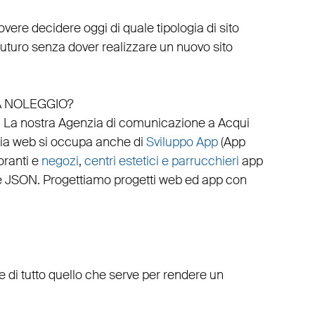
vere decidere oggi di quale tipologia di sito
 futuro senza dover realizzare un nuovo sito
A NOLEGGIO?
.
La nostra
Agenzia di comunicazione a Acqui
ia web
si occupa anche di
Sviluppo App
(
App
oranti
e
negozi
,
centri estetici e parrucchieri
app
e
JSON
.
Progettiamo progetti web
ed
app
con
 di tutto quello che serve per rendere un