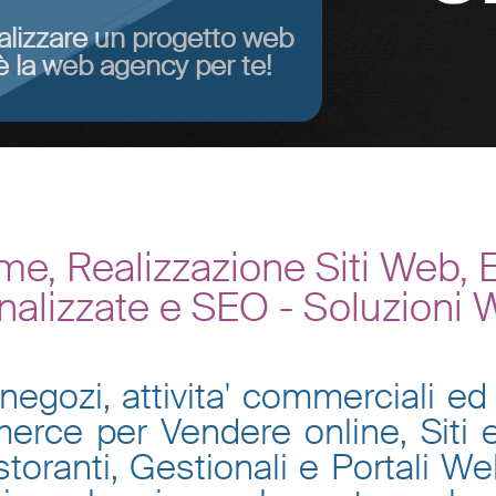
alizzare un progetto web
 la web agency per te!
e, Realizzazione Siti Web,
nalizzate e SEO - Soluzioni
negozi, attivita' commerciali ed 
mmerce per Vendere online, Siti
toranti, Gestionali e Portali W