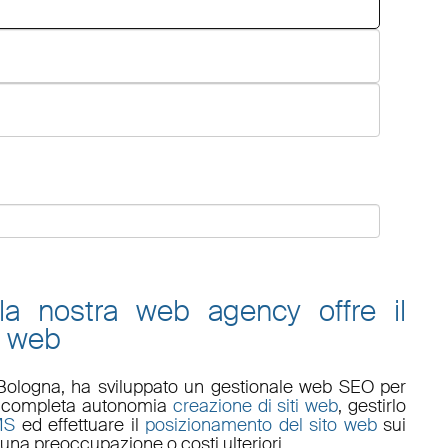
 la nostra web agency offre il
o web
Bologna
, ha sviluppato un
gestionale web
SEO
per
 in completa autonomia
creazione di siti web
, gestirlo
MS
ed effettuare il
posizionamento del sito web
sui
una preoccupazione o costi ulteriori.