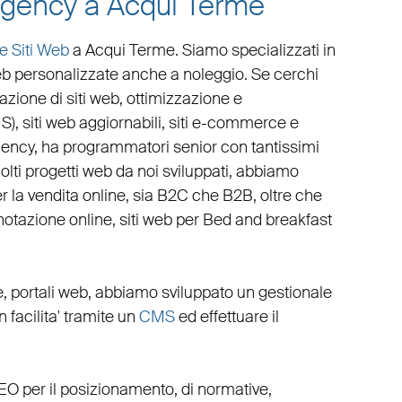
 agency a Acqui Terme
e Siti Web
a Acqui Terme
. Siamo specializzati in
eb personalizzate
anche a noleggio. Se cerchi
azione di siti web
,
ottimizzazione
e
S
),
siti web aggiornabili
,
siti e-commerce
e
gency
, ha programmatori senior con tantissimi
molti progetti web da noi sviluppati, abbiamo
r la
vendita online, sia B2C che B2B
, oltre che
notazione online
,
siti web per Bed and breakfast
e
,
portali web
, abbiamo sviluppato un
gestionale
on facilita' tramite un
CMS
ed effettuare il
EO
per il posizionamento, di normative,