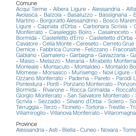
Comune
Acqui Terme
-
Albera Ligure
-
Alessandria
-
Alfi
Avolasca
-
Balzola
-
Basaluzzo
-
Bassignana
-
B
Martino
-
Borgoratto Alessandrino
-
Bosco Maren
Ligure
-
Capriata d'Orba
-
Carbonara Scrivia
-
Monferrato
-
Casaleggio Boiro
-
Casalnoceto
-
Bormida
-
Castelletto d'Erro
-
Castelletto d'Orba
Cavatore
-
Cella Monte
-
Cereseto
-
Cerreto Grue
Dernice
-
Fabbrica Curone
-
Felizzano
-
Fraconal
Gabiano
-
Gamalero
-
Garbagna
-
Gavazzana
-
Ga
-
Masio
-
Melazzo
-
Merana
-
Mirabello Monferra
Monleale
-
Montacuto
-
Montaldeo
-
Montaldo B
Mornese
-
Morsasco
-
Murisengo
-
Novi Ligure
-
Ozzano Monferrato
-
Paderna
-
Pareto
-
Parodi L
Pontestura
-
Ponti
-
Ponzano Monferrato
-
Ponzon
Bormida
-
Rivarone
-
Rocca Grimalda
-
Roccafo
Giorgio Monferrato
-
San Salvatore Monferrato
-
Scrivia
-
Sezzadio
-
Silvano d'Orba
-
Solero
-
So
Terruggia
-
Terzo
-
Ticineto
-
Tortona
-
Treville
-
Tr
Villamiroglio
-
Villanova Monferrato
-
Villaromagn
Province
Alessandria
-
Asti
-
Biella
-
Cuneo
-
Novara
-
Torin