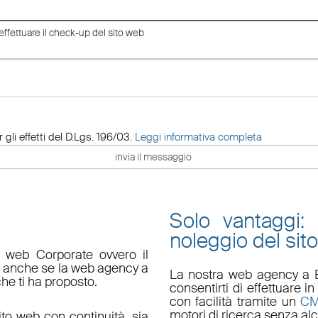
 gli effetti del D.Lgs. 196/03.
Leggi informativa completa
Solo vantaggi:
noleggio del sit
o web Corporate ovvero il
do anche se la web agency a
La nostra
web agency a 
che ti ha proposto.
consentirti di effettuare
con facilità tramite un
C
motori di ricerca senza alc
ito web con continuità, sia