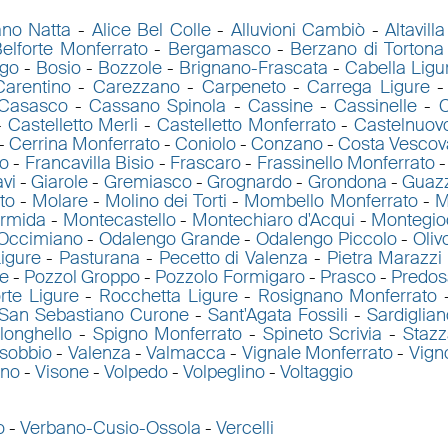
ano Natta
-
Alice Bel Colle
-
Alluvioni Cambiò
-
Altavill
elforte Monferrato
-
Bergamasco
-
Berzano di Tortona
go
-
Bosio
-
Bozzole
-
Brignano-Frascata
-
Cabella Ligu
Carentino
-
Carezzano
-
Carpeneto
-
Carrega Ligure
Casasco
-
Cassano Spinola
-
Cassine
-
Cassinelle
-
C
-
Castelletto Merli
-
Castelletto Monferrato
-
Castelnuov
-
Cerrina Monferrato
-
Coniolo
-
Conzano
-
Costa Vescov
to
-
Francavilla Bisio
-
Frascaro
-
Frassinello Monferrato
vi
-
Giarole
-
Gremiasco
-
Grognardo
-
Grondona
-
Guaz
to
-
Molare
-
Molino dei Torti
-
Mombello Monferrato
-
M
ormida
-
Montecastello
-
Montechiaro d'Acqui
-
Montegio
Occimiano
-
Odalengo Grande
-
Odalengo Piccolo
-
Oliv
igure
-
Pasturana
-
Pecetto di Valenza
-
Pietra Marazzi
e
-
Pozzol Groppo
-
Pozzolo Formigaro
-
Prasco
-
Predos
rte Ligure
-
Rocchetta Ligure
-
Rosignano Monferrato
San Sebastiano Curone
-
Sant'Agata Fossili
-
Sardiglian
longhello
-
Spigno Monferrato
-
Spineto Scrivia
-
Staz
isobbio
-
Valenza
-
Valmacca
-
Vignale Monferrato
-
Vign
ano
-
Visone
-
Volpedo
-
Volpeglino
-
Voltaggio
o
-
Verbano-Cusio-Ossola
-
Vercelli