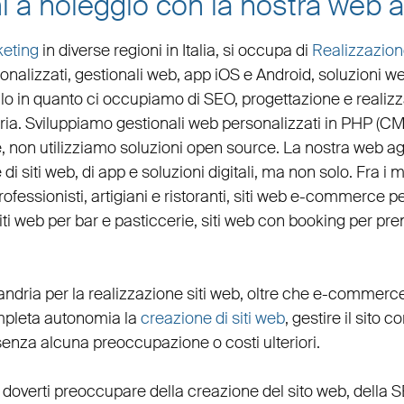
i a noleggio con la nostra web
eting
in diverse regioni in Italia, si occupa di
Realizzazion
onalizzati,
gestionali web
,
app iOS e Android
,
soluzioni w
illo in quanto ci occupiamo di
SEO
,
progettazione e realizz
ria. Sviluppiamo
gestionali web personalizzati in PHP
(
CM
 non utilizziamo soluzioni open source. La nostra
web a
di siti web, di app e soluzioni digitali, ma non solo. Fra i 
rofessionisti
,
artigiani
e
ristoranti
,
siti web e-commerce
pe
iti web per bar
e
pasticcerie
,
siti web con booking
per
pre
andria per la
realizzazione siti web
, oltre che
e-commerc
completa autonomia la
creazione di siti web
, gestire il sito c
senza alcuna preoccupazione o costi ulteriori.
 doverti preoccupare della creazione del sito web, della
S