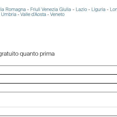
lia Romagna
-
Friuli Venezia Giulia
-
Lazio
-
Liguria
-
Lo
-
Umbria
-
Valle d'Aosta
-
Veneto
 gratuito quanto prima