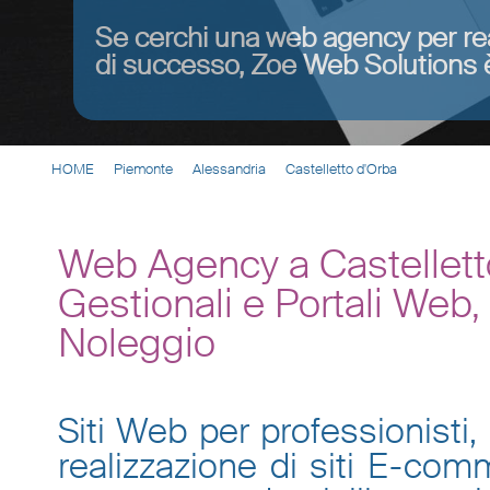
Se cerchi una web agency per re
di successo, Zoe Web Solutions è
HOME
Piemonte
Alessandria
Castelletto d'Orba
Web Agency a Castellett
Gestionali e Portali Web
Noleggio
Siti Web per professionisti, 
realizzazione di siti E-co