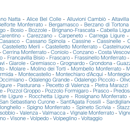
ano Natta
-
Alice Bel Colle
-
Alluvioni Cambiò
-
Altavill
elforte Monferrato
-
Bergamasco
-
Berzano di Tortona
go
-
Bosio
-
Bozzole
-
Brignano-Frascata
-
Cabella Ligu
Carentino
-
Carezzano
-
Carpeneto
-
Carrega Ligure
Casasco
-
Cassano Spinola
-
Cassine
-
Cassinelle
-
C
-
Castelletto Merli
-
Castelletto Monferrato
-
Castelnuov
-
Cerrina Monferrato
-
Coniolo
-
Conzano
-
Costa Vescov
to
-
Francavilla Bisio
-
Frascaro
-
Frassinello Monferrato
vi
-
Giarole
-
Gremiasco
-
Grognardo
-
Grondona
-
Guaz
to
-
Molare
-
Molino dei Torti
-
Mombello Monferrato
-
M
ormida
-
Montecastello
-
Montechiaro d'Acqui
-
Montegio
Occimiano
-
Odalengo Grande
-
Odalengo Piccolo
-
Oliv
igure
-
Pasturana
-
Pecetto di Valenza
-
Pietra Marazzi
e
-
Pozzol Groppo
-
Pozzolo Formigaro
-
Prasco
-
Predos
rte Ligure
-
Rocchetta Ligure
-
Rosignano Monferrato
San Sebastiano Curone
-
Sant'Agata Fossili
-
Sardiglian
longhello
-
Spigno Monferrato
-
Spineto Scrivia
-
Staz
isobbio
-
Valenza
-
Valmacca
-
Vignale Monferrato
-
Vign
ano
-
Visone
-
Volpedo
-
Volpeglino
-
Voltaggio