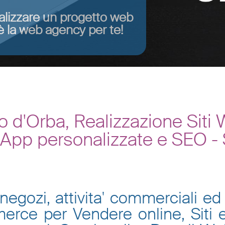
alizzare un progetto web
 la web agency per te!
o d'Orba, Realizzazione Sit
, App personalizzate e SEO -
negozi, attivita' commerciali ed 
mmerce per Vendere online, Siti