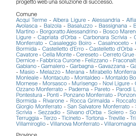
progetto web una soluzione di successo.
Comune
Acqui Terme
-
Albera Ligure
-
Alessandria
-
Alfi
Avolasca
-
Balzola
-
Basaluzzo
-
Bassignana
-
B
Martino
-
Borgoratto Alessandrino
-
Bosco Maren
Ligure
-
Capriata d'Orba
-
Carbonara Scrivia
-
Monferrato
-
Casaleggio Boiro
-
Casalnoceto
-
Bormida
-
Castelletto d'Erro
-
Castelletto d'Orba
Cavatore
-
Cella Monte
-
Cereseto
-
Cerreto Grue
Dernice
-
Fabbrica Curone
-
Felizzano
-
Fraconal
Gabiano
-
Gamalero
-
Garbagna
-
Gavazzana
-
Ga
-
Masio
-
Melazzo
-
Merana
-
Mirabello Monferra
Monleale
-
Montacuto
-
Montaldeo
-
Montaldo B
Mornese
-
Morsasco
-
Murisengo
-
Novi Ligure
-
Ozzano Monferrato
-
Paderna
-
Pareto
-
Parodi L
Pontestura
-
Ponti
-
Ponzano Monferrato
-
Ponzon
Bormida
-
Rivarone
-
Rocca Grimalda
-
Roccafo
Giorgio Monferrato
-
San Salvatore Monferrato
-
Scrivia
-
Sezzadio
-
Silvano d'Orba
-
Solero
-
So
Terruggia
-
Terzo
-
Ticineto
-
Tortona
-
Treville
-
Tr
Villamiroglio
-
Villanova Monferrato
-
Villaromagn
Province