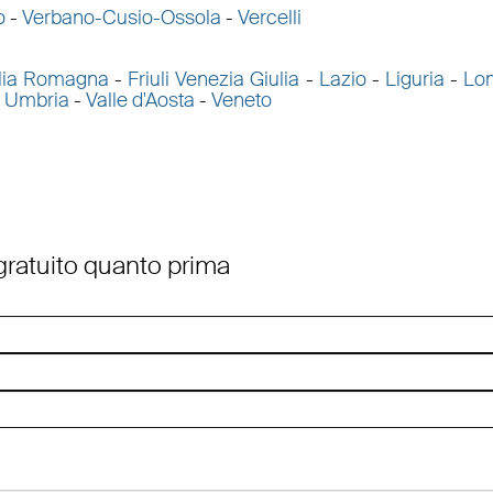
o
-
Verbano-Cusio-Ossola
-
Vercelli
lia Romagna
-
Friuli Venezia Giulia
-
Lazio
-
Liguria
-
Lo
-
Umbria
-
Valle d'Aosta
-
Veneto
 gratuito quanto prima