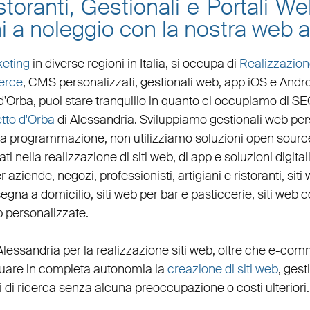
toranti, Gestionali e Portali W
i a noleggio con la nostra web 
eting
in diverse regioni in Italia, si occupa di
Realizzazion
erce
, CMS personalizzati,
gestionali web
,
app iOS e Andr
d'Orba
, puoi stare tranquillo in quanto ci occupiamo di
SE
tto d'Orba
di Alessandria. Sviluppiamo
gestionali web per
 la programmazione, non utilizziamo soluzioni open sourc
i nella realizzazione di siti web, di app e soluzioni digital
er
aziende
,
negozi
,
professionisti
,
artigiani
e
ristoranti
,
sit
egna a domicilio
,
siti web per bar
e
pasticcerie
,
siti web 
b personalizzate
.
Alessandria per la
realizzazione siti web
, oltre che
e-com
ettuare in completa autonomia la
creazione di siti web
, gest
 di ricerca senza alcuna preoccupazione o costi ulteriori.