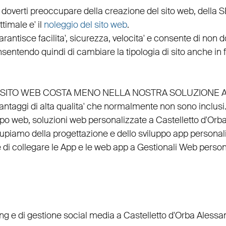
 doverti preoccupare della creazione del sito web, della
S
timale e' il
noleggio del sito web
.
arantisce
facilita'
,
sicurezza
,
velocita'
e consente di non do
nsentendo quindi di cambiare la tipologia di sito anche in
EL SITO WEB COSTA MENO NELLA NOSTRA SOLUZIONE 
vantaggi di alta qualita' che normalmente non sono inclusi
ppo web
, soluzioni web personalizzate a Castelletto d'Orba
ccupiamo della
progettazione
e dello
sviluppo app personal
 di
collegare
le
App
e le
web app
a
Gestionali Web person
ing
e di
gestione social media a Castelletto d'Orba
Alessan