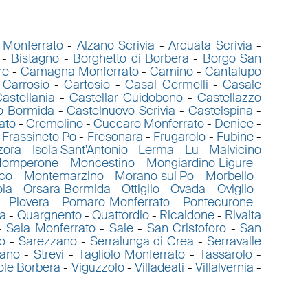
a Monferrato
-
Alzano Scrivia
-
Arquata Scrivia
-
-
Bistagno
-
Borghetto di Borbera
-
Borgo San
re
-
Camagna Monferrato
-
Camino
-
Cantalupo
-
Carrosio
-
Cartosio
-
Casal Cermelli
-
Casale
astellania
-
Castellar Guidobono
-
Castellazzo
o Bormida
-
Castelnuovo Scrivia
-
Castelspina
-
ato
-
Cremolino
-
Cuccaro Monferrato
-
Denice
-
-
Frassineto Po
-
Fresonara
-
Frugarolo
-
Fubine
-
zora
-
Isola Sant'Antonio
-
Lerma
-
Lu
-
Malvicino
omperone
-
Moncestino
-
Mongiardino Ligure
-
co
-
Montemarzino
-
Morano sul Po
-
Morbello
-
ola
-
Orsara Bormida
-
Ottiglio
-
Ovada
-
Oviglio
-
-
Piovera
-
Pomaro Monferrato
-
Pontecurone
-
a
-
Quargnento
-
Quattordio
-
Ricaldone
-
Rivalta
-
Sala Monferrato
-
Sale
-
San Cristoforo
-
San
o
-
Sarezzano
-
Serralunga di Crea
-
Serravalle
zano
-
Strevi
-
Tagliolo Monferrato
-
Tassarolo
-
ole Borbera
-
Viguzzolo
-
Villadeati
-
Villalvernia
-