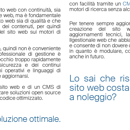
con facilità tramite un
C
motori di ricerca senza alc
ito web con continuità, sia
le web, ma è fondamentale
ito web sia di qualità e che
Per tenere sempre aggior
 dei contenuti, per quindi
creazione del sito w
el sito web sui motori di
aggiornamenti tecnici
, l
Il
gestionale web
che abbi
e consente di non dovere d
, quindi non è conveniente
in quanto è
modulare
, c
fessionale di gestione è
anche in futuro.
ecchio troppo rapidamente
sicurezza e dei continui
i operativi e linguaggi di
Lo sai che ri
aggiornarsi.
sito web
costa
un sito web e di un CMS di
zzare soluzioni open source
a noleggio
?
codice ottimizzato.
luzione ottimale.