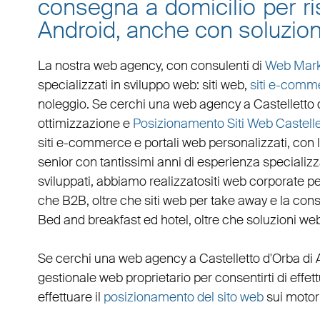
consegna a domicilio per ris
Android, anche con soluzion
La nostra web agency, con
consulenti di
Web Mark
specializzati in
sviluppo web
:
siti web
,
siti e-comm
noleggio. Se cerchi una
web agency a Castelletto 
ottimizzazione
e
Posizionamento Siti Web Castelle
siti e-commerce
e
portali web personalizzati
, con
senior con tantissimi anni di esperienza specializzat
sviluppati, abbiamo realizzato
siti web corporate
p
che B2B
, oltre che
siti web per take away
e la
cons
Bed and breakfast ed hotel
, oltre che
soluzioni we
Se cerchi una
web agency a Castelletto d'Orba
di 
gestionale web
proprietario per consentirti di eff
effettuare il
posizionamento del sito web
sui motori