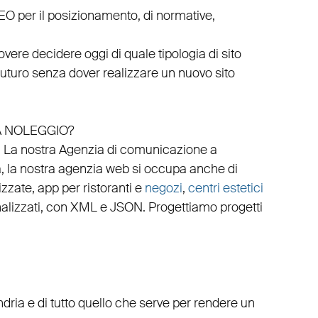
EO
per il posizionamento, di normative,
vere decidere oggi di quale tipologia di sito
 futuro senza dover realizzare un nuovo sito
A NOLEGGIO?
.
La nostra
Agenzia di comunicazione a
, la nostra
agenzia web
si occupa anche di
izzate
,
app per ristoranti
e
negozi
,
centri estetici
alizzati
, con
XML
e
JSON
.
Progettiamo progetti
dria e di tutto quello che serve per rendere un