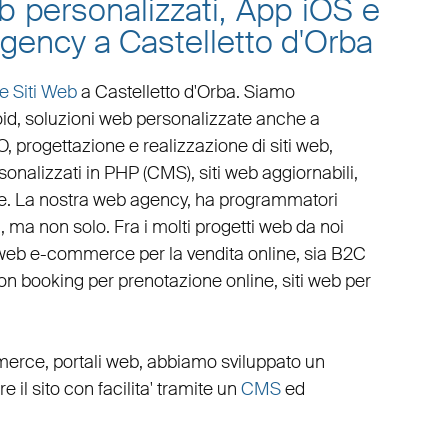
eb personalizzati, App iOS e
agency a Castelletto d'Orba
e Siti Web
a Castelletto d'Orba
. Siamo
oid
,
soluzioni web personalizzate
anche a
O
,
progettazione e realizzazione di siti web
,
sonalizzati in PHP
(
CMS
),
siti web aggiornabili
,
e. La nostra
web agency
, ha programmatori
i, ma non solo. Fra i molti progetti web da noi
i web e-commerce
per la
vendita online, sia B2C
con booking
per
prenotazione online
,
siti web per
merce
,
portali web
, abbiamo sviluppato un
ire il sito con facilita' tramite un
CMS
ed