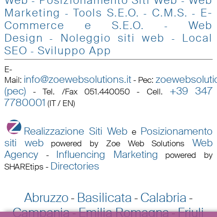
Web
Posizionamento Siti Web
Web
-
-
Marketing
Tools S.E.O
.
C.M.S.
E-
-
-
-
Commerce e S.E.O.
Web
-
Design
Noleggio siti web
Local
-
-
SEO
Sviluppo App
-
E-
info@zoewebsolutions.it
zoewebsolutio
Mail
:
-
Pec
:
(pec)
+39 347
-
Tel. /Fax 051.440050 - Cell.
7780001
(IT / EN)
Realizzazione Siti Web
Posizionamento
e
siti web
Web
powered by Zoe Web Solutions
Agency
Influencing Marketing
-
powered by
Directories
SHAREtips
-
Abruzzo
Basilicata
Calabria
-
-
-
Campania
Emilia Romagna
Friuli
-
-