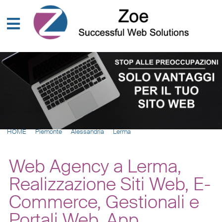
HOME
Piemonte
Alessandria
Lerma
Web Agency a Lerma,
Realizzazione Siti Web, E-
Commerce, Gestionali e
Portali Web, App