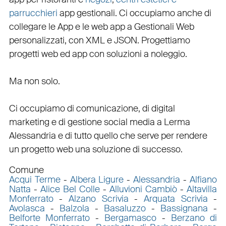
parrucchieri
app gestionali
. Ci occupiamo anche di
collegare
le
App
e le
web app
a
Gestionali Web
personalizzati
, con
XML
e
JSON
.
Progettiamo
progetti web
ed
app
con
soluzioni a noleggio
.
Ma non solo.
Ci occupiamo di
comunicazione
, di
digital
marketing
e di
gestione social media a Lerma
Alessandria e di tutto quello che serve per rendere
un progetto web una soluzione di successo.
Comune
Acqui Terme
-
Albera Ligure
-
Alessandria
-
Alfiano
Natta
-
Alice Bel Colle
-
Alluvioni Cambiò
-
Altavilla
Monferrato
-
Alzano Scrivia
-
Arquata Scrivia
-
Avolasca
-
Balzola
-
Basaluzzo
-
Bassignana
-
Belforte Monferrato
-
Bergamasco
-
Berzano di