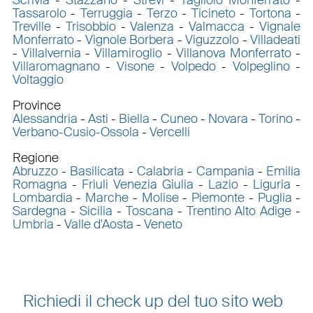
Tassarolo
-
Terruggia
-
Terzo
-
Ticineto
-
Tortona
-
Treville
-
Trisobbio
-
Valenza
-
Valmacca
-
Vignale
Monferrato
-
Vignole Borbera
-
Viguzzolo
-
Villadeati
-
Villalvernia
-
Villamiroglio
-
Villanova Monferrato
-
Villaromagnano
-
Visone
-
Volpedo
-
Volpeglino
-
Voltaggio
Province
Alessandria
-
Asti
-
Biella
-
Cuneo
-
Novara
-
Torino
-
Verbano-Cusio-Ossola
-
Vercelli
Regione
Abruzzo
-
Basilicata
-
Calabria
-
Campania
-
Emilia
Romagna
-
Friuli Venezia Giulia
-
Lazio
-
Liguria
-
Lombardia
-
Marche
-
Molise
-
Piemonte
-
Puglia
-
Sardegna
-
Sicilia
-
Toscana
-
Trentino Alto Adige
-
Umbria
-
Valle d'Aosta
-
Veneto
Richiedi il check up del tuo sito web