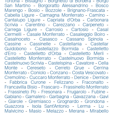
Tortona
-
Bistagno
-
Borghetto di Borbera
-
Borgo
San Martino
-
Borgoratto Alessandrino
-
Bosco
Marengo
-
Bosio
-
Bozzole
-
Brignano-Frascata
-
Cabella Ligure
-
Camagna Monferrato
-
Camino
-
Cantalupo Ligure
-
Capriata d'Orba
-
Carbonara
Scrivia
-
Carentino
-
Carezzano
-
Carpeneto
-
Carrega Ligure
-
Carrosio
-
Cartosio
-
Casal
Cermelli
-
Casale Monferrato
-
Casaleggio Boiro
-
Casalnoceto
-
Casasco
-
Cassano Spinola
-
Cassine
-
Cassinelle
-
Castellania
-
Castellar
Guidobono
-
Castellazzo Bormida
-
Castelletto
d'Erro
-
Castelletto d'Orba
-
Castelletto Merli
-
Castelletto Monferrato
-
Castelnuovo Bormida
-
Castelnuovo Scrivia
-
Castelspina
-
Cavatore
-
Cella
Monte
-
Cereseto
-
Cerreto Grue
-
Cerrina
Monferrato
-
Coniolo
-
Conzano
-
Costa Vescovato
-
Cremolino
-
Cuccaro Monferrato
-
Denice
-
Dernice
-
Fabbrica Curone
-
Felizzano
-
Fraconalto
-
Francavilla Bisio
-
Frascaro
-
Frassinello Monferrato
-
Frassineto Po
-
Fresonara
-
Frugarolo
-
Fubine
-
Gabiano
-
Gamalero
-
Garbagna
-
Gavazzana
-
Gavi
-
Giarole
-
Gremiasco
-
Grognardo
-
Grondona
-
Guazzora
-
Isola Sant'Antonio
-
Lerma
-
Lu
-
Malvicino
-
Masio
-
Melazzo
-
Merana
-
Mirabello