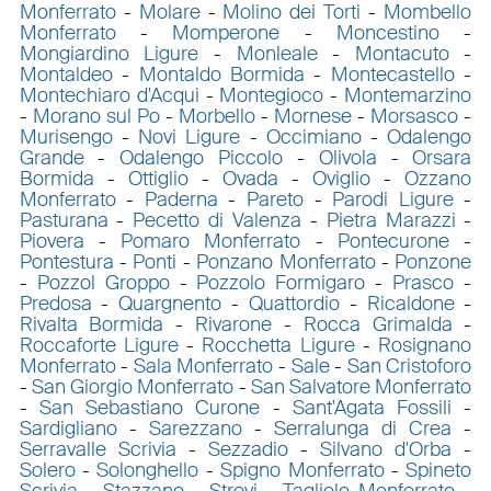
Monferrato
-
Molare
-
Molino dei Torti
-
Mombello
Monferrato
-
Momperone
-
Moncestino
-
Mongiardino Ligure
-
Monleale
-
Montacuto
-
Montaldeo
-
Montaldo Bormida
-
Montecastello
-
Montechiaro d'Acqui
-
Montegioco
-
Montemarzino
-
Morano sul Po
-
Morbello
-
Mornese
-
Morsasco
-
Murisengo
-
Novi Ligure
-
Occimiano
-
Odalengo
Grande
-
Odalengo Piccolo
-
Olivola
-
Orsara
Bormida
-
Ottiglio
-
Ovada
-
Oviglio
-
Ozzano
Monferrato
-
Paderna
-
Pareto
-
Parodi Ligure
-
Pasturana
-
Pecetto di Valenza
-
Pietra Marazzi
-
Piovera
-
Pomaro Monferrato
-
Pontecurone
-
Pontestura
-
Ponti
-
Ponzano Monferrato
-
Ponzone
-
Pozzol Groppo
-
Pozzolo Formigaro
-
Prasco
-
Predosa
-
Quargnento
-
Quattordio
-
Ricaldone
-
Rivalta Bormida
-
Rivarone
-
Rocca Grimalda
-
Roccaforte Ligure
-
Rocchetta Ligure
-
Rosignano
Monferrato
-
Sala Monferrato
-
Sale
-
San Cristoforo
-
San Giorgio Monferrato
-
San Salvatore Monferrato
-
San Sebastiano Curone
-
Sant'Agata Fossili
-
Sardigliano
-
Sarezzano
-
Serralunga di Crea
-
Serravalle Scrivia
-
Sezzadio
-
Silvano d'Orba
-
Solero
-
Solonghello
-
Spigno Monferrato
-
Spineto
Scrivia
-
Stazzano
-
Strevi
-
Tagliolo Monferrato
-