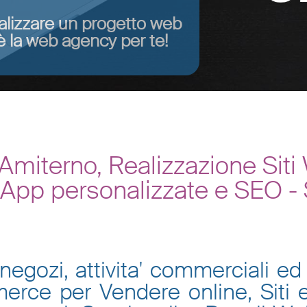
alizzare un progetto web
 la web agency per te!
miterno, Realizzazione Sit
, App personalizzate e SEO -
negozi, attivita' commerciali ed 
mmerce per Vendere online, Siti