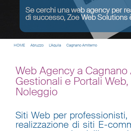
Se cerchi una web agency per re
di successo, Zoe Web Solutions è
HOME
Abruzzo
L'Aquila
Cagnano Amiterno
Web Agency a Cagnano A
Gestionali e Portali Web
Noleggio
Siti Web per professionisti, 
realizzazione di siti E-co