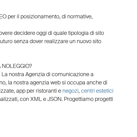
EO
per il posizionamento, di normative,
vere decidere oggi di quale tipologia di sito
 futuro senza dover realizzare un nuovo sito
A NOLEGGIO?
.
La nostra
Agenzia di comunicazione a
no, la nostra
agenzia web
si occupa anche di
izzate
,
app per ristoranti
e
negozi
,
centri estetici
alizzati
, con
XML
e
JSON
.
Progettiamo progetti