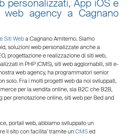
eb personalizzati, App iOS e
ra web agency a Cagnano
e Siti Web
a Cagnano Amiterno
. Siamo
oid
,
soluzioni web personalizzate
anche a
EO
,
progettazione e realizzazione di siti web
,
alizzati in PHP
(
CMS
),
siti web aggiornabili
,
siti e-
 nostra
web agency
, ha programmatori senior
n solo. Fra i molti progetti web da noi sviluppati,
mmerce
per la
vendita online, sia B2C che B2B
,
g
per
prenotazione online
,
siti web per Bed and
ce
,
portali web
, abbiamo sviluppato un
ire il sito con facilita' tramite un
CMS
ed