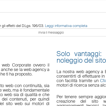
 gli effetti del D.Lgs. 196/03.
Leggi informativa completa
Solo vantaggi:
noleggio del sit
o web Corporate ovvero il
do anche se la web agency a
La nostra
web agency a 
che ti ha proposto.
consentirti di effettuare
con facilità tramite un
C
motori di ricerca senza alc
ito web con continuità, sia
le web, ma è fondamentale
ito web sia di qualità e che
Per tenere sempre aggior
 dei contenuti, per quindi
creazione del sito w
el sito web sui motori di
aggiornamenti tecnici
, l