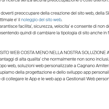
 di ricerca senza alcuna preoccupazione o costi ulteriori.
 doverti preoccupare della creazione del sito web, della
S
timale e' il
noleggio del sito web
.
arantisce
facilita'
,
sicurezza
,
velocita'
e consente di non do
nsentendo quindi di cambiare la tipologia di sito anche in
EL SITO WEB COSTA MENO NELLA NOSTRA SOLUZIONE 
vantaggi di alta qualita' che normalmente non sono inclusi
uppo web
, soluzioni web personalizzate a Cagnano Amiter
ccupiamo della
progettazione
e dello
sviluppo app personal
 di
collegare
le
App
e le
web app
a
Gestionali Web person