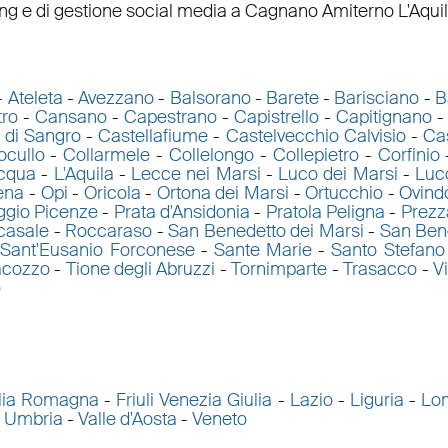
ing
e di
gestione social media a Cagnano Amiterno
L'Aquil
-
Ateleta
-
Avezzano
-
Balsorano
-
Barete
-
Barisciano
-
B
tro
-
Cansano
-
Capestrano
-
Capistrello
-
Capitignano
 di Sangro
-
Castellafiume
-
Castelvecchio Calvisio
-
Ca
ocullo
-
Collarmele
-
Collelongo
-
Collepietro
-
Corfinio
acqua
-
L'Aquila
-
Lecce nei Marsi
-
Luco dei Marsi
-
Luco
ena
-
Opi
-
Oricola
-
Ortona dei Marsi
-
Ortucchio
-
Ovindo
ggio Picenze
-
Prata d'Ansidonia
-
Pratola Peligna
-
Prezz
casale
-
Roccaraso
-
San Benedetto dei Marsi
-
San Bene
-
Sant'Eusanio Forconese
-
Sante Marie
-
Santo Stefano
acozzo
-
Tione degli Abruzzi
-
Tornimparte
-
Trasacco
-
V
o
lia Romagna
-
Friuli Venezia Giulia
-
Lazio
-
Liguria
-
Lo
-
Umbria
-
Valle d'Aosta
-
Veneto