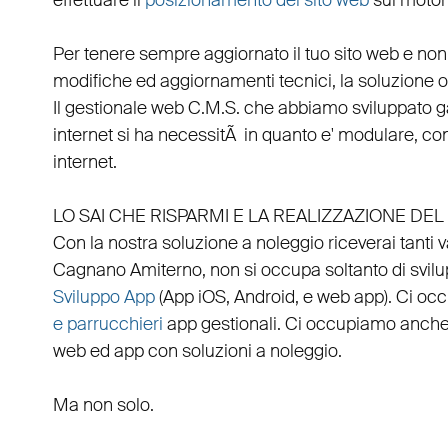
effettuare il
posizionamento del sito web
sui motori
Per tenere sempre aggiornato il tuo sito web e non
modifiche ed aggiornamenti tecnici, la soluzione ot
Il
gestionale web C.M.S.
che abbiamo sviluppato g
internet si ha necessitÃ in quanto e'
modulare
, co
internet.
LO SAI CHE RISPARMI E LA REALIZZAZIONE D
Con la nostra soluzione a noleggio riceverai tanti 
Cagnano Amiterno
, non si occupa soltanto di
svil
Sviluppo App
(
App iOS
,
Android
, e
web app
). Ci o
e parrucchieri
app gestionali
. Ci occupiamo anche
web
ed
app
con
soluzioni a noleggio
.
Ma non solo.