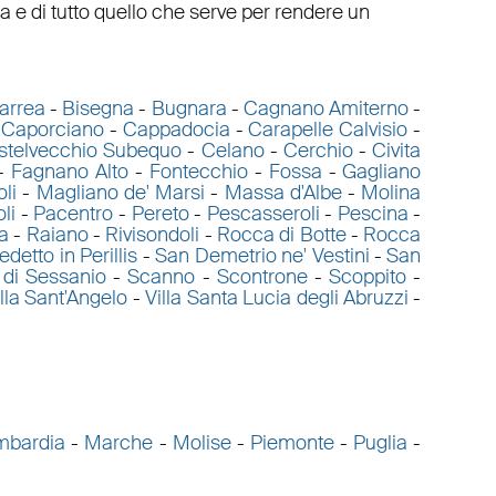
a e di tutto quello che serve per rendere un
arrea
-
Bisegna
-
Bugnara
-
Cagnano Amiterno
-
-
Caporciano
-
Cappadocia
-
Carapelle Calvisio
-
stelvecchio Subequo
-
Celano
-
Cerchio
-
Civita
-
Fagnano Alto
-
Fontecchio
-
Fossa
-
Gagliano
li
-
Magliano de' Marsi
-
Massa d'Albe
-
Molina
li
-
Pacentro
-
Pereto
-
Pescasseroli
-
Pescina
-
a
-
Raiano
-
Rivisondoli
-
Rocca di Botte
-
Rocca
detto in Perillis
-
San Demetrio ne' Vestini
-
San
 di Sessanio
-
Scanno
-
Scontrone
-
Scoppito
-
illa Sant'Angelo
-
Villa Santa Lucia degli Abruzzi
-
mbardia
-
Marche
-
Molise
-
Piemonte
-
Puglia
-