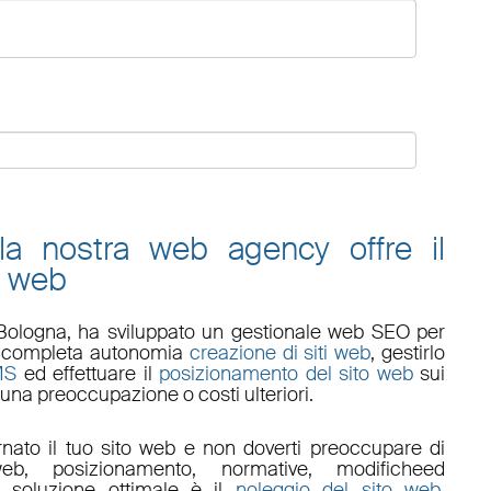
 la nostra web agency offre il
o web
Bologna
, ha sviluppato un
gestionale web
SEO
per
 in completa autonomia
creazione di siti web
, gestirlo
MS
ed effettuare il
posizionamento del sito web
sui
una preoccupazione o costi ulteriori.
nato il tuo sito web e non doverti preoccupare di
eb, posizionamento
,
normative
,
modifiche
ed
a soluzione ottimale è il
noleggio del sito web
.