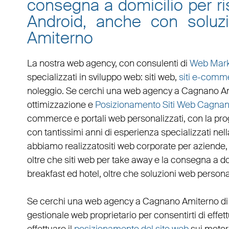
consegna a domicilio per ris
Android, anche con solu
Amiterno
La nostra web agency, con
consulenti di
Web Mark
specializzati in
sviluppo web
:
siti web
,
siti e-comm
noleggio. Se cerchi una
web agency a Cagnano A
ottimizzazione
e
Posizionamento Siti Web Cagnan
commerce
e
portali web personalizzati
, con la pr
con tantissimi anni di esperienza specializzati nella
abbiamo realizzato
siti web corporate
per
aziende
oltre che
siti web per take away
e la
consegna a do
breakfast ed hotel
, oltre che
soluzioni web persona
Se cerchi una
web agency a Cagnano Amiterno
di
gestionale web
proprietario per consentirti di eff