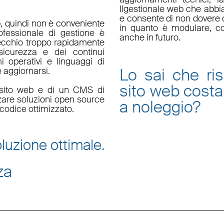
Il
gestionale web
che abbi
e consente di non dovere d
, quindi non è conveniente
in quanto è
modulare
, c
fessionale di gestione è
anche in futuro.
ecchio troppo rapidamente
sicurezza e dei continui
i operativi e linguaggi di
Lo sai che ri
aggiornarsi.
sito web
costa
un sito web e di un CMS di
zzare soluzioni open source
a noleggio
?
codice ottimizzato.
luzione ottimale.
za