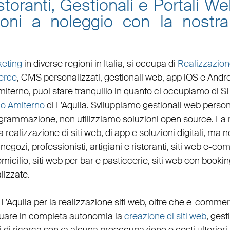
toranti, Gestionali e Portali W
zioni a noleggio con la nost
eting
in diverse regioni in Italia, si occupa di
Realizzazion
erce
, CMS personalizzati,
gestionali web
,
app iOS e Andr
miterno
, puoi stare tranquillo in quanto ci occupiamo di
S
o Amiterno
di L'Aquila. Sviluppiamo
gestionali web person
ogrammazione, non utilizziamo soluzioni open source. La
 realizzazione di siti web, di app e soluzioni digitali, ma no
,
negozi
,
professionisti
,
artigiani
e
ristoranti
,
siti web e-co
micilio
,
siti web per bar
e
pasticcerie
,
siti web con bookin
lizzate
.
 L'Aquila per la
realizzazione siti web
, oltre che
e-commer
ettuare in completa autonomia la
creazione di siti web
, gest