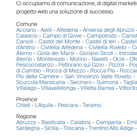
Ci occupiamo di
comunicazione
, di
digital market
progetto web una soluzione di successo.
Comune
Acciano
-
Aielli
-
Alfedena
-
Anversa degli Abruzzi
Calascio
-
Campo di Giove
-
Campotosto
-
Canis
Carsoli
-
Castel del Monte
-
Castel di Ieri
-
Castel
d'Antino
-
Civitella Alfedena
-
Civitella Roveto
-
C
Aterno
-
Gioia dei Marsi
-
Goriano Sicoli
-
Introd
Aterno
-
Montereale
-
Morino
-
Navelli
-
Ocre
-
Of
Pescocostanzo
-
Pettorano sul Gizio
-
Pizzoli
-
Po
di Cambio
-
Rocca di Mezzo
-
Rocca Pia
-
Rocca
Pio delle Camere
-
San Vincenzo Valle Roveto
Scurcola Marsicana
-
Secinaro
-
Sulmona
-
Tagli
Villalago
-
Villavallelonga
-
Villetta Barrea
-
Vittorit
Province
Chieti
-
L'Aquila
-
Pescara
-
Teramo
Regione
Abruzzo
-
Basilicata
-
Calabria
-
Campania
-
Emi
Sardegna
-
Sicilia
-
Toscana
-
Trentino Alto Adige